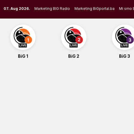
Skip
07. Aug 2026.
Marketing BIG Radio
Marketing BiGportal.ba
Mi smo 
to
content
BiG 1
BiG 2
BiG 3