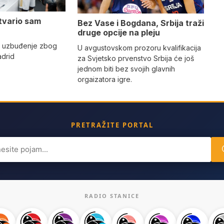
tvario sam
Bez Vase i Bogdana, Srbija traži
druge opcije na pleju
o uzbuđenje zbog
U avgustovskom prozoru kvalifikacija
adrid
za Svjetsko prvenstvo Srbija će još
jednom biti bez svojih glavnih
orgaizatora igre.
PRETRAŽITE PORTAL
ch
RADIO STANICE