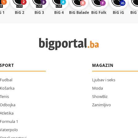
G 1
BiG 2
BiG 3
BiG 4
BiG Balade
BiG Folk
BiG iG
BiG
SPORT
MAGAZIN
Fudbal
Ljubav i seks
Košarka
Moda
Tenis
ShowBiz
Odbojka
Zanimljivo
Atletika
Formula 1
Vaterpolo
Ostali sportovi