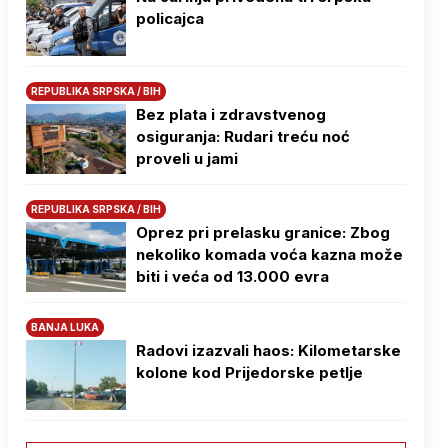
policajca
REPUBLIKA SRPSKA / BIH
Bez plata i zdravstvenog
osiguranja: Rudari treću noć
proveli u jami
REPUBLIKA SRPSKA / BIH
Oprez pri prelasku granice: Zbog
nekoliko komada voća kazna može
biti i veća od 13.000 evra
BANJA LUKA
Radovi izazvali haos: Kilometarske
kolone kod Prijedorske petlje