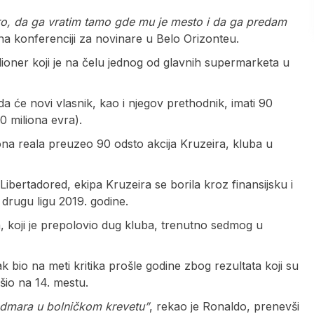
eiro, da ga vratim tamo gde mu je mesto i da ga predam
na konferenciji za novinare u Belo Orizonteu.
lioner koji je na čelu jednog od glavnih supermarketa u
e da će novi vlasnik, kao i njegov prethodnik, imati 90
0 miliona evra).
na reala preuzeo 90 odsto akcija Kruzeira, kluba u
ibertadored, ekipa Kruzeira se borila kroz finansijsku i
 drugu ligu 2019. godine.
 koji je prepolovio dug kluba, trenutno sedmog u
ak bio na meti kritika prošle godine zbog rezultata koji su
šio na 14. mestu.
 odmara u bolničkom krevetu”
, rekao je Ronaldo, prenevši