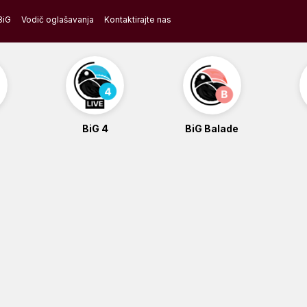
BiG
Vodič oglašavanja
Kontaktirajte nas
BiG 4
BiG Balade