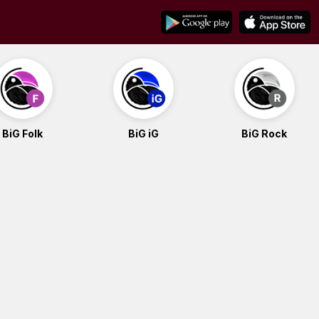
BiG Folk
BiG iG
BiG Rock