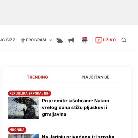
BIG BIZZ
PROGRAM
UŽIVO
TRENDING
NAJČITANIJE
REPUBLIKA SRPSKA / BIH
Pripremite kišobrane: Nakon
vrelog dana stižu pljuskovi i
grmljavina
HRONIKA
Na Јarinju privedena tri srpska