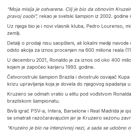
“Moja misija je ostvarena. Cilj je bio da obnovim Kruz
pravoj osobi”,
rekao je svetski šampion iz 2002. godine 
Uz njega bio je i novi vlasnik kluba, Pedro Lourenso, mi
zemlji.
Detalji o prodaji nisu saopšteni, ali lokalni mediji navod
odsto akcija za iznos procenjen na 600 miliona reala (11
U decembru 2021, Ronaldo je za iznos od oko 400 milio
kojem je započeo karijeru 1993. godine.
Četvorostruki šampion Brazila i dvostruki osvajač Kupa L
krizu upravljanja koja je dovela do njegovog ispadanja u
Kruzeiro se odmah vratio u elitu pod vođstvom Ronalda,
brazilskom šampionatu.
Bivši igrač PSV-a, Intera, Barselone i Real Madrida je ip
se smatrali razočaravajućim jer je Kruzeiro sezonu zavr
“Kruzeiro je bio na intenzivnoj nezi, a sada se udobno