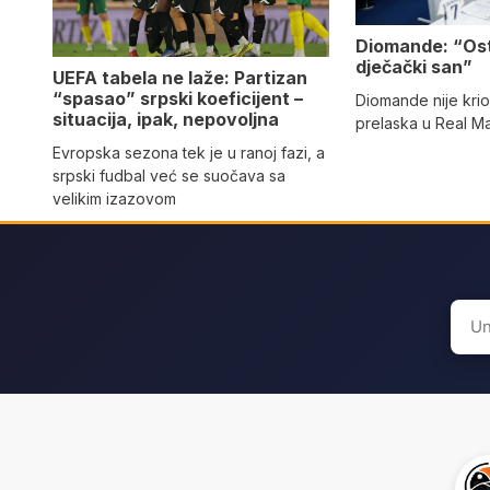
Diomande: “Os
dječački san”
UEFA tabela ne laže: Partizan
“spasao” srpski koeficijent –
Diomande nije kri
situacija, ipak, nepovoljna
prelaska u Real M
Evropska sezona tek je u ranoj fazi, a
srpski fudbal već se suočava sa
velikim izazovom
Sear
for: