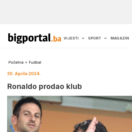
VIJESTI
SPORT
MAGAZIN
Početna
»
Fudbal
30. Aprila 2024.
Ronaldo prodao klub