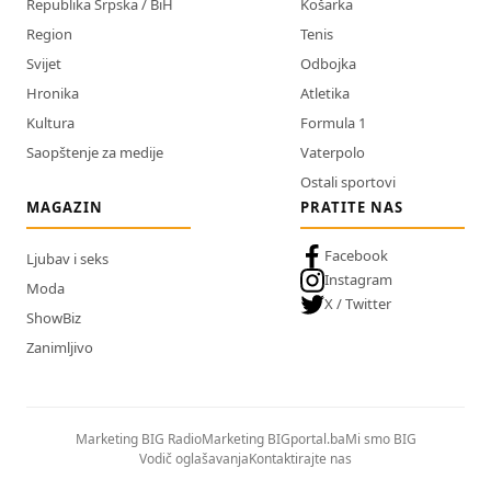
Republika Srpska / BiH
Košarka
Region
Tenis
Svijet
Odbojka
Hronika
Atletika
Kultura
Formula 1
Saopštenje za medije
Vaterpolo
Ostali sportovi
MAGAZIN
PRATITE NAS
Facebook
Ljubav i seks
Instagram
Moda
X / Twitter
ShowBiz
Zanimljivo
Marketing BIG Radio
Marketing BIGportal.ba
Mi smo BIG
Vodič oglašavanja
Kontaktirajte nas