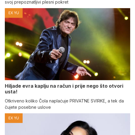
svoj prepoznatljivi plesni pokret
EX YU
Hiljade evra kaplju na račun i prije nego što otvori
usta!
Otkriveno koliko Čola naplaćuje PRIVATNE SVIRKE, a tek da
čujete posebne uslove
EX YU