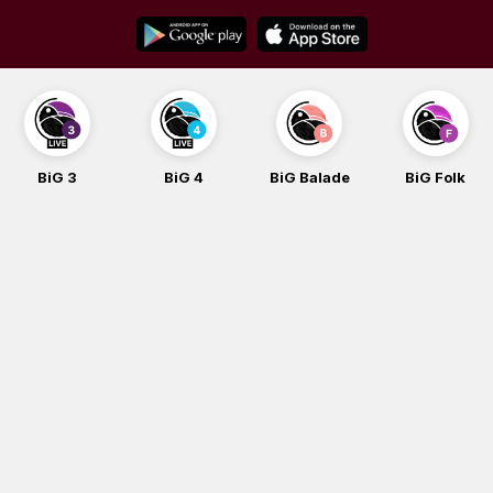
Skip
to
content
BiG 4
BiG Balade
BiG Folk
BiG iG