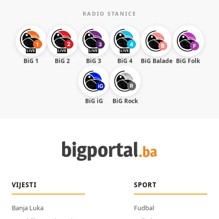
RADIO STANICE
BiG 1
BiG 2
BiG 3
BiG 4
BiG Balade
BiG Folk
BiG iG
BiG Rock
VIJESTI
SPORT
Banja Luka
Fudbal