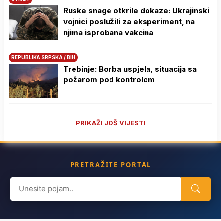
Ruske snage otkrile dokaze: Ukrajinski
vojnici poslužili za eksperiment, na
njima isprobana vakcina
REPUBLIKA SRPSKA / BIH
Trebinje: Borba uspjela, situacija sa
požarom pod kontrolom
PRIKAŽI JOŠ VIJESTI
PRETRAŽITE PORTAL
Search
for: