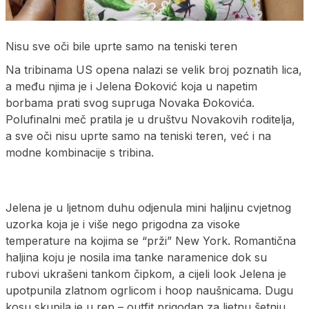
Nisu sve oči bile uprte samo na teniski teren
Na tribinama US opena nalazi se velik broj poznatih lica,
a među njima je i Jelena Đoković koja u napetim
borbama prati svog supruga Novaka Đokovića.
Polufinalni meč pratila je u društvu Novakovih roditelja,
a sve oči nisu uprte samo na teniski teren, već i na
modne kombinacije s tribina.
Jelena je u ljetnom duhu odjenula mini haljinu cvjetnog
uzorka koja je i više nego prigodna za visoke
temperature na kojima se “prži” New York. Romantična
haljina koju je nosila ima tanke naramenice dok su
rubovi ukrašeni tankom čipkom, a cijeli look Jelena je
upotpunila zlatnom ogrlicom i hoop naušnicama. Dugu
kosu skupila je u rep – outfit prigodan za ljetnu šetnju,