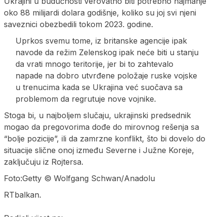
Ukrajini u budućnosti verovatno biti potrebno najmanje
oko 88 milijardi dolara godišnje, koliko su joj svi njeni
saveznici obezbedili tokom 2023. godine.
Uprkos svemu tome, iz britanske agencije ipak
navode da režim Zelenskog ipak neće biti u stanju
da vrati mnogo teritorije, jer bi to zahtevalo
napade na dobro utvrđene položaje ruske vojske
u trenucima kada se Ukrajina već suočava sa
problemom da regrutuje nove vojnike.
Stoga bi, u najboljem slučaju, ukrajinski predsednik
mogao da pregovorima dođe do mirovnog rešenja sa
“bolje pozicije”, ili da zamrzne konflikt, što bi dovelo do
situacije slične onoj između Severne i Južne Koreje,
zaključuju iz Rojtersa.
Foto:Getty © Wolfgang Schwan/Anadolu
RTbalkan.