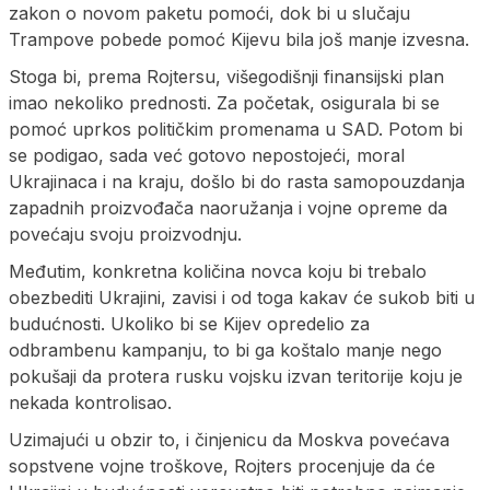
zakon o novom paketu pomoći, dok bi u slučaju
Trampove pobede pomoć Kijevu bila još manje izvesna.
Stoga bi, prema Rojtersu, višegodišnji finansijski plan
imao nekoliko prednosti. Za početak, osigurala bi se
pomoć uprkos političkim promenama u SAD. Potom bi
se podigao, sada već gotovo nepostojeći, moral
Ukrajinaca i na kraju, došlo bi do rasta samopouzdanja
zapadnih proizvođača naoružanja i vojne opreme da
povećaju svoju proizvodnju.
Međutim, konkretna količina novca koju bi trebalo
obezbediti Ukrajini, zavisi i od toga kakav će sukob biti u
budućnosti. Ukoliko bi se Kijev opredelio za
odbrambenu kampanju, to bi ga koštalo manje nego
pokušaji da protera rusku vojsku izvan teritorije koju je
nekada kontrolisao.
Uzimajući u obzir to, i činjenicu da Moskva povećava
sopstvene vojne troškove, Rojters procenjuje da će