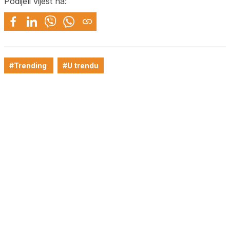
Podijeli vijest na:
#Trending
#U trendu