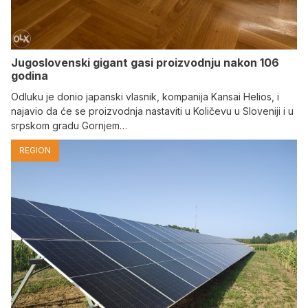
Jugoslovenski gigant gasi proizvodnju nakon 106
godina
Odluku je donio japanski vlasnik, kompanija Kansai Helios, i
najavio da će se proizvodnja nastaviti u Količevu u Sloveniji i u
srpskom gradu Gornjem…
REGION