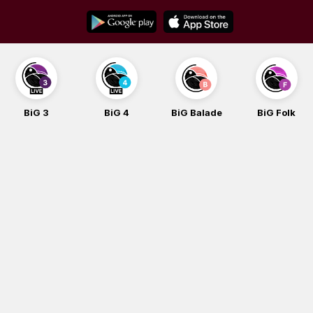
Skip
to
content
BiG 3
BiG 4
BiG Balade
BiG Folk