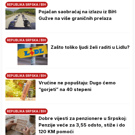
REPUBLIKA SRPSKA / BIH
Pojačan saobraćaj na izlazu iz BiH:
Gužve na više graničnih prelaza
REPUBLIKA SRPSKA / BIH
Zašto toliko ljudi želi raditi u Lidlu?
REPUBLIKA SRPSKA / BIH
Vrućine ne popuštaju: Dugo ćemo
“gorjeti” na 40 stepeni
REPUBLIKA SRPSKA / BIH
Dobre vijesti za penzionere u Srpskoj:
Penzije veće za 3,55 odsto, stiže i do
120 KM pomoći