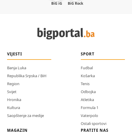
BiG iG
BiG Rock
VIJESTI
SPORT
Banja Luka
Fudbal
Republika Srpska / BiH
Košarka
Region
Tenis
Svijet
Odbojka
Hronika
Atletika
Kultura
Formula 1
Saopštenje za medije
Vaterpolo
Ostali sportovi
MAGAZIN
PRATITE NAS