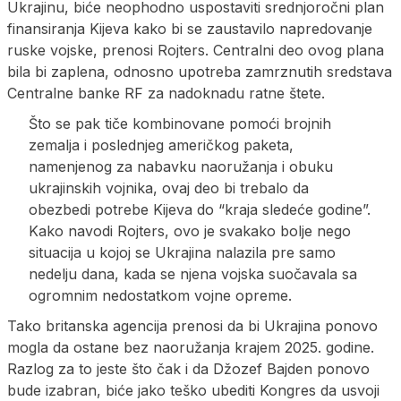
Ukrajinu, biće neophodno uspostaviti srednjoročni plan
finansiranja Kijeva kako bi se zaustavilo napredovanje
ruske vojske, prenosi Rojters. Centralni deo ovog plana
bila bi zaplena, odnosno upotreba zamrznutih sredstava
Centralne banke RF za nadoknadu ratne štete.
Što se pak tiče kombinovane pomoći brojnih
zemalja i poslednjeg američkog paketa,
namenjenog za nabavku naoružanja i obuku
ukrajinskih vojnika, ovaj deo bi trebalo da
obezbedi potrebe Kijeva do “kraja sledeće godine”.
Kako navodi Rojters, ovo je svakako bolje nego
situacija u kojoj se Ukrajina nalazila pre samo
nedelju dana, kada se njena vojska suočavala sa
ogromnim nedostatkom vojne opreme.
Tako britanska agencija prenosi da bi Ukrajina ponovo
mogla da ostane bez naoružanja krajem 2025. godine.
Razlog za to jeste što čak i da Džozef Bajden ponovo
bude izabran, biće jako teško ubediti Kongres da usvoji