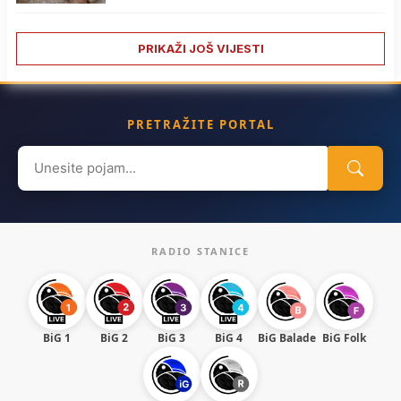
PRIKAŽI JOŠ VIJESTI
PRETRAŽITE PORTAL
Search
for:
RADIO STANICE
BiG 1
BiG 2
BiG 3
BiG 4
BiG Balade
BiG Folk