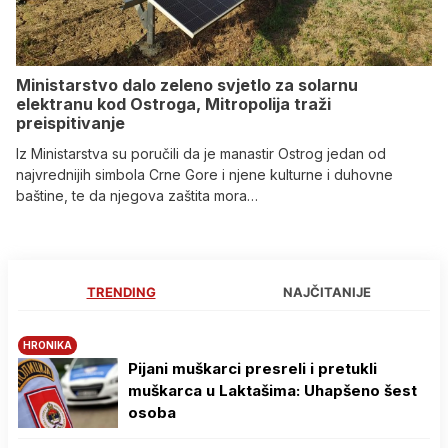
Ministarstvo dalo zeleno svjetlo za solarnu
elektranu kod Ostroga, Mitropolija traži
preispitivanje
Iz Ministarstva su poručili da je manastir Ostrog jedan od
najvrednijih simbola Crne Gore i njene kulturne i duhovne
baštine, te da njegova zaštita mora…
TRENDING
NAJČITANIJE
HRONIKA
Pijani muškarci presreli i pretukli
muškarca u Laktašima: Uhapšeno šest
osoba