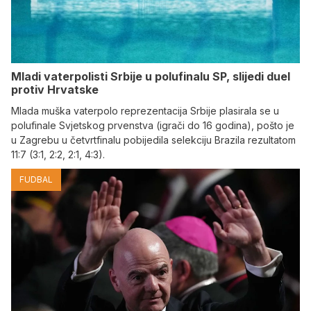
Mladi vaterpolisti Srbije u polufinalu SP, slijedi duel
protiv Hrvatske
Mlada muška vaterpolo reprezentacija Srbije plasirala se u
polufinale Svjetskog prvenstva (igrači do 16 godina), pošto je
u Zagrebu u četvrtfinalu pobijedila selekciju Brazila rezultatom
11:7 (3:1, 2:2, 2:1, 4:3).
FUDBAL