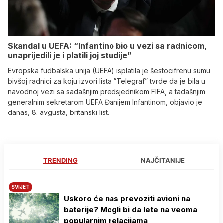
Skandal u UEFA: “Infantino bio u vezi sa radnicom,
unaprijedili je i platili joj studije”
Evropska fudbalska unija (UEFA) isplatila je šestocifrenu sumu
bivšoj radnici za koju izvori lista “Telegraf” tvrde da je bila u
navodnoj vezi sa sadašnjim predsjednikom FIFA, a tadašnjim
generalnim sekretarom UEFA Đanijem Infantinom, objavio je
danas, 8. avgusta, britanski list.
TRENDING
NAJČITANIJE
SVIJET
Uskoro će nas prevoziti avioni na
baterije? Mogli bi da lete na veoma
popularnim relacijama