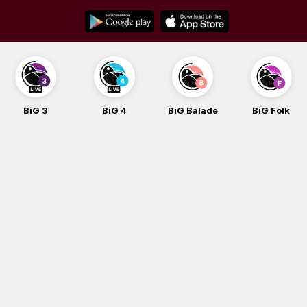
Skip
to
content
BiG 4
BiG Balade
BiG Folk
BiG iG