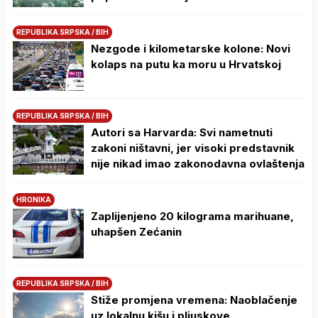
REPUBLIKA SRPSKA / BIH
Nezgode i kilometarske kolone: Novi
kolaps na putu ka moru u Hrvatskoj
REPUBLIKA SRPSKA / BIH
Autori sa Harvarda: Svi nametnuti
zakoni ništavni, jer visoki predstavnik
nije nikad imao zakonodavna ovlaštenja
HRONIKA
Zaplijenjeno 20 kilograma marihuane,
uhapšen Zećanin
REPUBLIKA SRPSKA / BIH
Stiže promjena vremena: Naoblačenje
uz lokalnu kišu i pljuskove