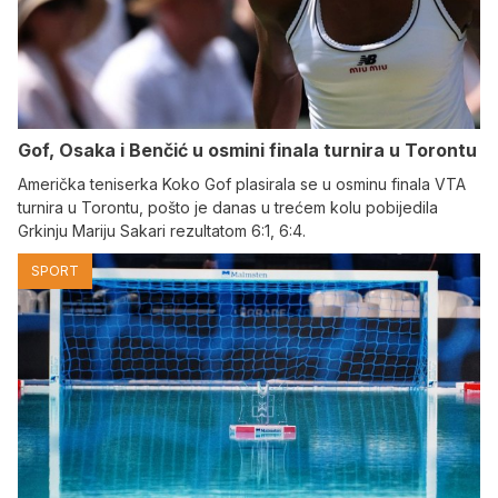
Gof, Osaka i Benčić u osmini finala turnira u Torontu
Američka teniserka Koko Gof plasirala se u osminu finala VTA
turnira u Torontu, pošto je danas u trećem kolu pobijedila
Grkinju Mariju Sakari rezultatom 6:1, 6:4.
SPORT