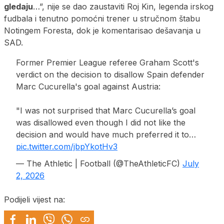
gledaju
…”, nije se dao zaustaviti Roj Kin, legenda irskog
fudbala i tenutno pomoćni trener u stručnom štabu
Notingem Foresta, dok je komentarisao dešavanja u
SAD.
Former Premier League referee Graham Scott's
verdict on the decision to disallow Spain defender
Marc Cucurella's goal against Austria:
"I was not surprised that Marc Cucurella’s goal
was disallowed even though I did not like the
decision and would have much preferred it to…
pic.twitter.com/jbpYkotHv3
— The Athletic | Football (@TheAthleticFC)
July
2, 2026
Podijeli vijest na: