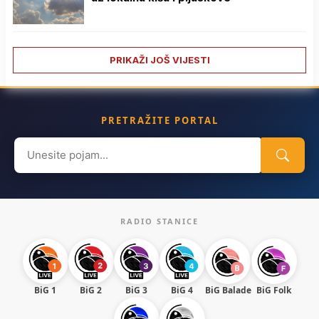
PRIKAŽI JOŠ VIJESTI
PRETRAŽITE PORTAL
Search
for:
RADIO STANICE
BiG 1
BiG 2
BiG 3
BiG 4
BiG Balade
BiG Folk