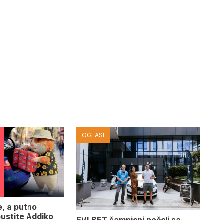
OGLASI
e, a putno
pustite Addiko
EVLBET šampioni počeli sa