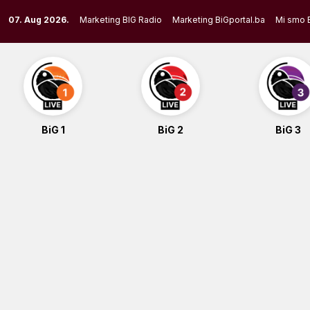
Skip
07. Aug 2026.
Marketing BIG Radio
Marketing BiGportal.ba
Mi smo 
to
content
BiG 1
BiG 2
BiG 3