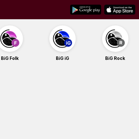
BiG Folk
BiG iG
BiG Rock