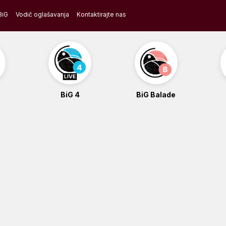
BiG
Vodič oglašavanja
Kontaktirajte nas
BiG 4
BiG Balade