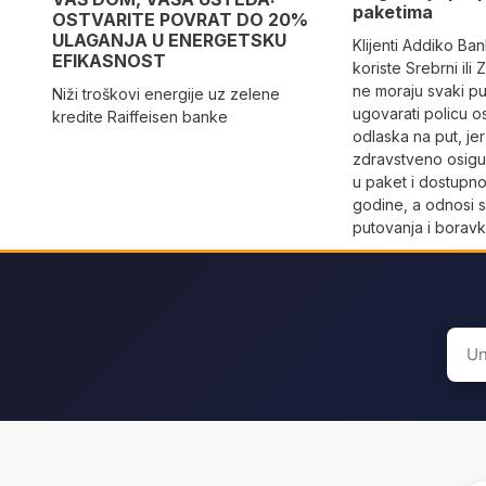
paketima
OSTVARITE POVRAT DO 20%
ULAGANJA U ENERGETSKU
Klijenti Addiko Ban
EFIKASNOST
koriste Srebrni ili
ne moraju svaki p
Niži troškovi energije uz zelene
ugovarati policu os
kredite Raiffeisen banke
odlaska na put, jer
zdravstveno osigu
u paket i dostupno
godine, a odnosi s
putovanja i boravk
Sear
for: