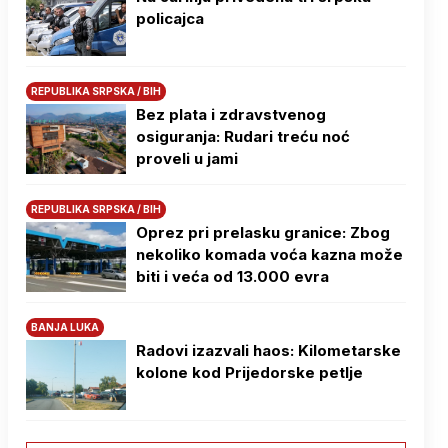
policajca
REPUBLIKA SRPSKA / BIH
Bez plata i zdravstvenog
osiguranja: Rudari treću noć
proveli u jami
REPUBLIKA SRPSKA / BIH
Oprez pri prelasku granice: Zbog
nekoliko komada voća kazna može
biti i veća od 13.000 evra
BANJA LUKA
Radovi izazvali haos: Kilometarske
kolone kod Prijedorske petlje