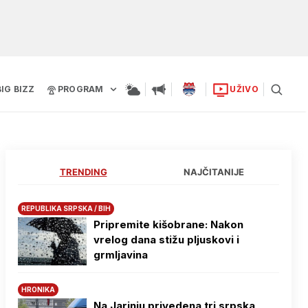
BIG BIZZ
PROGRAM
UŽIVO
TRENDING
NAJČITANIJE
REPUBLIKA SRPSKA / BIH
Pripremite kišobrane: Nakon
vrelog dana stižu pljuskovi i
grmljavina
HRONIKA
Na Јarinju privedena tri srpska