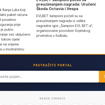
preuzimanjem nagrada: Uručeni
Škoda Octavia i Vespa
k Banja Luka koji
 Zlatni paket računa
EVLBET šampioni počeli su sa
ut posebno
preuzimanjem nagrada iz velike
iguranja prije
nagradne igre „Šampion EVL BET-a“,
 je putno
organizovane povodom Svjetskog
ranje već uključeno
prvenstva u fudbalu.
 tokom cijele
e na vrijeme
a u inostranstvu
PRETRAŽITE PORTAL
ch
RADIO STANICE