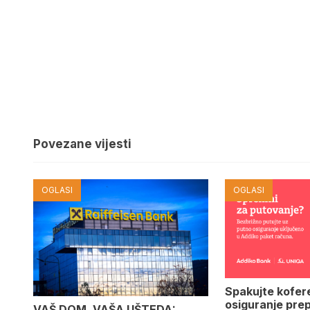
Povezane vijesti
OGLASI
OGLASI
Spakujte kofer
osiguranje pre
VAŠ DOM, VAŠA UŠTEDA: