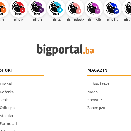
G 1
BiG 2
BiG 3
BiG 4
BiG Balade
BiG Folk
BiG iG
BiG
SPORT
MAGAZIN
Fudbal
Ljubav i seks
Košarka
Moda
Tenis
ShowBiz
Odbojka
Zanimljivo
Atletika
Formula 1