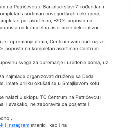
 na Petrićevcu u Banjaluci slavi 7. rođendan i
ompletan asortiman novogodišnjih dekoracija, –
ompletan pet asortiman, -20% popusta na
5% popusta na kompletan asortiman dekorativne
nje i opremanje doma, Centrum vam nudi najširi
h -10% popusta na kompletan asortiman Centrum
kupovinu svega za opremanje i uređenje doma, uz
za najmlađe organizovati druženje sa Deda
, imate priliku okušati se u Smajlijevom kolu
i se nalazi u sklopu TC Centrum na Petrićevcu i
. I svakako, ne zaboravite da posjetite i
edno .
ok
i
Instagram
stranici, kao i na