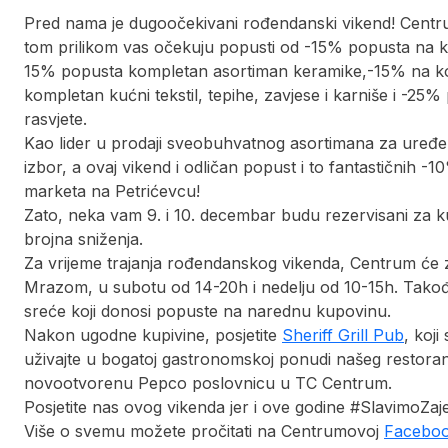
Pred nama je dugoočekivani rođendanski vikend! Centrum
tom prilikom vas očekuju popusti od -15% popusta na k
15% popusta kompletan asortiman keramike,-15% na k
kompletan kućni tekstil, tepihe, zavjese i karniše i -2
rasvjete.
Kao lider u prodaji sveobuhvatnog asortimana za uređe
izbor, a ovaj vikend i odličan popust i to fantastični
marketa na Petrićevcu!
Zato, neka vam 9. i 10. decembar budu rezervisani za 
brojna sniženja.
Za vrijeme trajanja rođendanskog vikenda, Centrum će 
Mrazom, u subotu od 14-20h i nedelju od 10-15h. Takođe
sreće koji donosi popuste na narednu kupovinu.
Nakon ugodne kupivine, posjetite
Sheriff Grill Pub
, koj
uživajte u bogatoj gastronomskoj ponudi našeg restorana
novootvorenu Pepco poslovnicu u TC Centrum.
Posjetite nas ovog vikenda jer i ove godine #SlavimoZaj
Više o svemu možete pročitati na Centrumovoj
Facebo