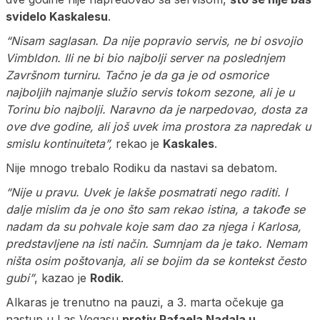
svidelo Kaskalesu
.
“Nisam saglasan. Da nije popravio servis, ne bi osvojio
Vimbldon. Ili ne bi bio najbolji server na poslednjem
Završnom turniru. Tačno je da ga je od osmorice
najboljih najmanje služio servis tokom sezone, ali je u
Torinu bio najbolji. Naravno da je narpedovao, dosta za
ove dve godine, ali još uvek ima prostora za napredak u
smislu kontinuiteta”,
rekao je
Kaskales
.
Nije mnogo trebalo Rodiku da nastavi sa debatom.
“Nije u pravu. Uvek je lakše posmatrati nego raditi. I
dalje mislim da je ono što sam rekao istina, a takođe se
nadam da su pohvale koje sam dao za njega i Karlosa,
predstavljene na isti način. Sumnjam da je tako. Nemam
ništa osim poštovanja, ali se bojim da se kontekst često
gubi”
, kazao je
Rodik
.
Alkaras je trenutno na pauzi, a 3. marta očekuje ga
nastup u Las Vegasu
protiv Rafaela Nadala u