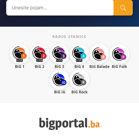
Search
for:
RADIO STANICE
BiG 1
BiG 2
BiG 3
BiG 4
BiG Balade
BiG Folk
BiG iG
BiG Rock