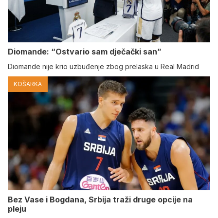
Diomande: “Ostvario sam dječački san”
Diomande nije krio uzbuđenje zbog prelaska u Real Madrid
KOŠARKA
Bez Vase i Bogdana, Srbija traži druge opcije na
pleju