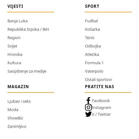
VIJESTI
SPORT
Banja Luka
Fudbal
Republika Srpska / BiH
Košarka
Region
Tenis
Svijet
Odbojka
Hronika
Atletika
Kultura
Formula 1
Saopštenje za medije
Vaterpolo
Ostali sportovi
MAGAZIN
PRATITE NAS
Facebook
Ljubav i seks
Instagram
Moda
X / Twitter
ShowBiz
Zanimljivo