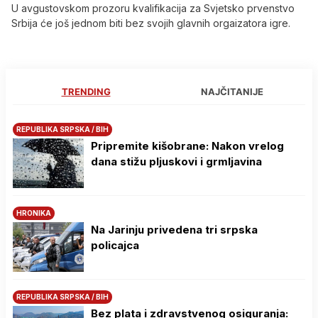
U avgustovskom prozoru kvalifikacija za Svjetsko prvenstvo
Srbija će još jednom biti bez svojih glavnih orgaizatora igre.
TRENDING
NAJČITANIJE
REPUBLIKA SRPSKA / BIH
Pripremite kišobrane: Nakon vrelog
dana stižu pljuskovi i grmljavina
HRONIKA
Na Јarinju privedena tri srpska
policajca
REPUBLIKA SRPSKA / BIH
Bez plata i zdravstvenog osiguranja: