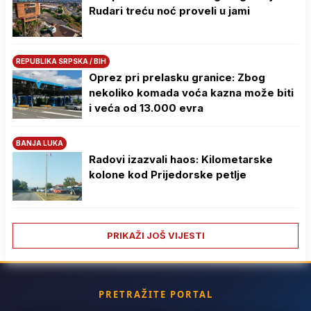
Rudari treću noć proveli u jami
REPUBLIKA SRPSKA / BIH
Oprez pri prelasku granice: Zbog
nekoliko komada voća kazna može biti
i veća od 13.000 evra
BANJA LUKA
Radovi izazvali haos: Kilometarske
kolone kod Prijedorske petlje
PRIKAŽI JOŠ VIJESTI
PRETRAŽITE PORTAL