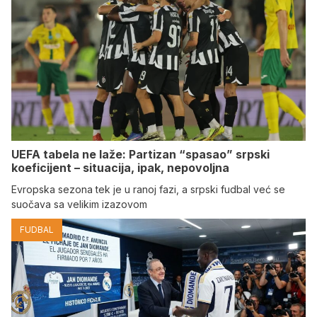
UEFA tabela ne laže: Partizan “spasao” srpski
koeficijent – situacija, ipak, nepovoljna
Evropska sezona tek je u ranoj fazi, a srpski fudbal već se
suočava sa velikim izazovom
FUDBAL