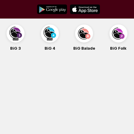
Skip
to
content
BiG 3
BiG 4
BiG Balade
BiG Folk