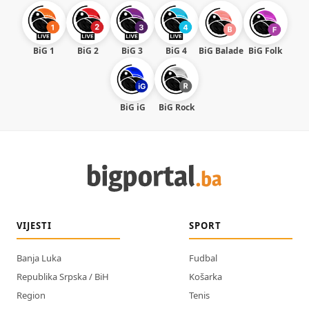
BiG 1
BiG 2
BiG 3
BiG 4
BiG Balade
BiG Folk
BiG iG
BiG Rock
VIJESTI
SPORT
Banja Luka
Fudbal
Republika Srpska / BiH
Košarka
Region
Tenis