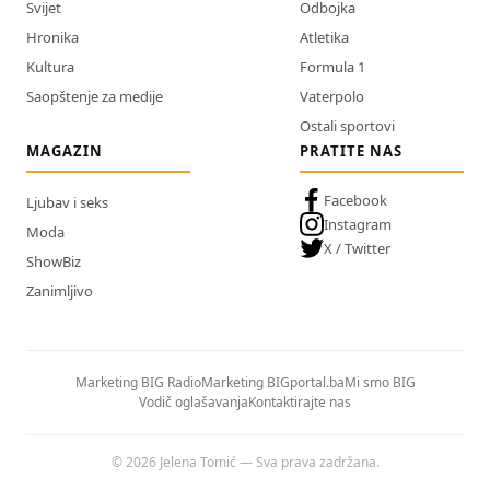
Svijet
Odbojka
Hronika
Atletika
Kultura
Formula 1
Saopštenje za medije
Vaterpolo
Ostali sportovi
MAGAZIN
PRATITE NAS
Facebook
Ljubav i seks
Instagram
Moda
X / Twitter
ShowBiz
Zanimljivo
Marketing BIG Radio
Marketing BIGportal.ba
Mi smo BIG
Vodič oglašavanja
Kontaktirajte nas
© 2026 Jelena Tomić — Sva prava zadržana.