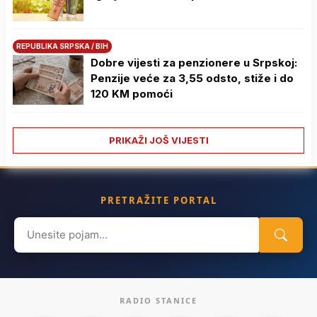
REPUBLIKA SRPSKA / BIH
Dobre vijesti za penzionere u Srpskoj:
Penzije veće za 3,55 odsto, stiže i do
120 KM pomoći
PRIKAŽI JOŠ VIJESTI
PRETRAŽITE PORTAL
Search
for:
RADIO STANICE