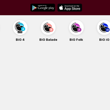
Skip
to
content
BiG 4
BiG Balade
BiG Folk
BiG iG