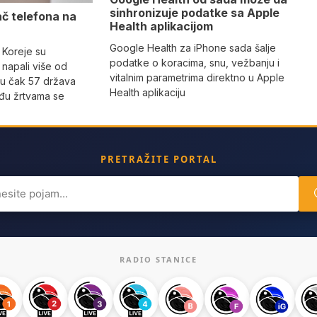
sinhronizuje podatke sa Apple
ač telefona na
Health aplikacijom
Google Health za iPhone sada šalje
 Koreje su
podatke o koracima, snu, vežbanju i
napali više od
vitalnim parametrima direktno u Apple
 u čak 57 država
Health aplikaciju
eđu žrtvama se
PRETRAŽITE PORTAL
ch
RADIO STANICE