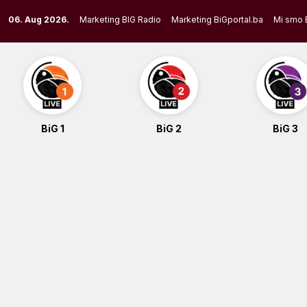
Skip
06. Aug 2026.
Marketing BIG Radio
Marketing BiGportal.ba
Mi smo 
to
content
BiG 1
BiG 2
BiG 3