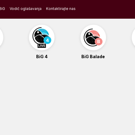
BiG
Vodič oglašavanja
Kontaktirajte nas
BiG 4
BiG Balade