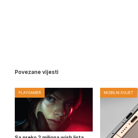
Povezane vijesti
PLAYGAMER
MOBILNI SVIJET
Sa preko 2 miliona wish lista,