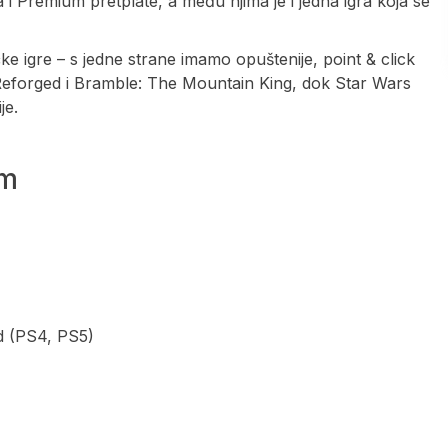
i Premium pretplate, a među njima je i jedna igra koja se
e igre – s jedne strane imamo opuštenije, point & click
eforged i Bramble: The Mountain King, dok Star Wars
je.
um
d (PS4, PS5)