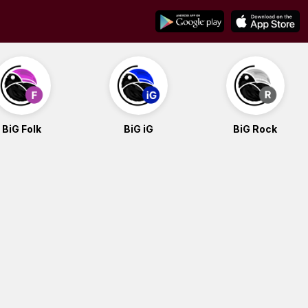
BiG Folk
BiG iG
BiG Rock