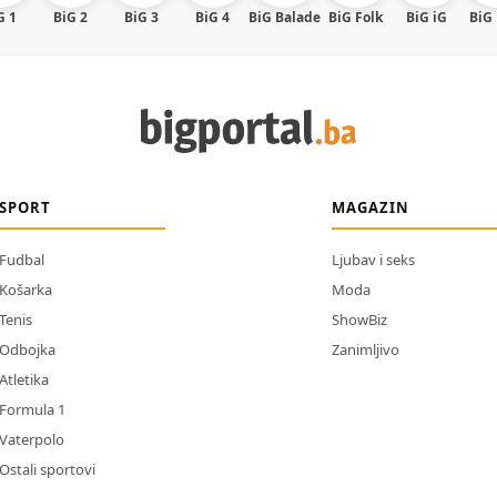
G 1
BiG 2
BiG 3
BiG 4
BiG Balade
BiG Folk
BiG iG
BiG
SPORT
MAGAZIN
Fudbal
Ljubav i seks
Košarka
Moda
Tenis
ShowBiz
Odbojka
Zanimljivo
Atletika
Formula 1
Vaterpolo
Ostali sportovi