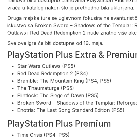
naslova biće dostupno članovima PlayStation Plus Extra 
vraća u katalog nakon što je prethodno bila uklonjena.
Druga majska tura se uglavnom fokusira na avanturističk
iskustvo sa Broken Sword – Shadows of the Templar: R
Outlaws i Red Dead Redemption 2 nude znatno više akci
Sve ove igre će biti dostupne od 19. maja.
PlayStation Plus Extra & Premi
Star Wars Outlaws (PS5)
Red Dead Redemption 2 (PS4)
Bramble: The Mountain King (PS4, PS5)
The Thaumaturge (PS5)
Flintlock: The Siege of Dawn (PS5)
Broken Sword – Shadows of the Templar: Reforge
Enotria: The Last Song Standard Edition (PS5)
PlayStation Plus Premium
Time Crisis (PS4, PS5)