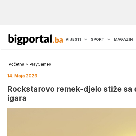
VIJESTI
SPORT
MAGAZIN
Početna
»
PlayGameR
14. Maja 2026.
Rockstarovo remek-djelo stiže s
igara