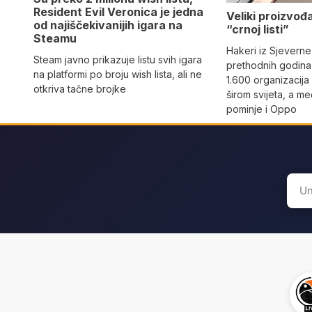
Resident Evil Veronica je jedna
Veliki proizvođ
od najiščekivanijih igara na
“crnoj listi”
Steamu
Hakeri iz Sjeverne
Steam javno prikazuje listu svih igara
prethodnih godina 
na platformi po broju wish lista, ali ne
1.600 organizacija
otkriva tačne brojke
širom svijeta, a m
pominje i Oppo
Sear
for: