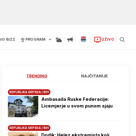
BIG BIZZ
PROGRAM
UŽIVO
TRENDING
NAJČITANIJE
REPUBLIKA SRPSKA / BIH
Ambasada Ruske Federacije:
Licemjerje u svom punom sjaju
REPUBLIKA SRPSKA / BIH
Dodik: Helez ekstremista koji