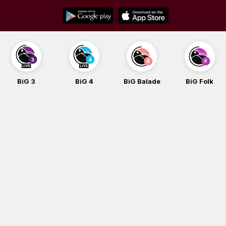
Skip
to
content
BiG 3
BiG 4
BiG Balade
BiG Folk