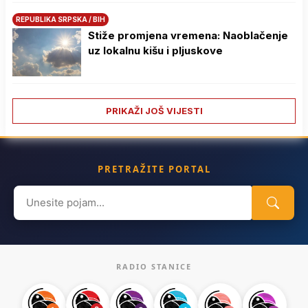
REPUBLIKA SRPSKA / BIH
Stiže promjena vremena: Naoblačenje
uz lokalnu kišu i pljuskove
PRIKAŽI JOŠ VIJESTI
PRETRAŽITE PORTAL
Search
for:
RADIO STANICE