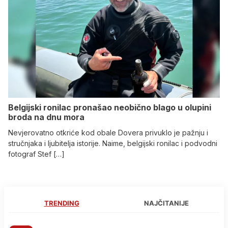
Belgijski ronilac pronašao neobično blago u olupini
broda na dnu mora
Nevjerovatno otkriće kod obale Dovera privuklo je pažnju i
stručnjaka i ljubitelja istorije. Naime, belgijski ronilac i podvodni
fotograf Stef […]
TRENDING
NAJČITANIJE