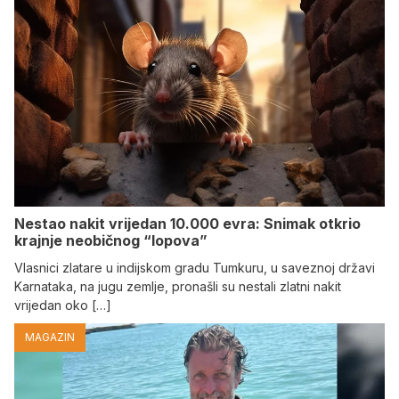
Nestao nakit vrijedan 10.000 evra: Snimak otkrio
krajnje neobičnog “lopova”
Vlasnici zlatare u indijskom gradu Tumkuru, u saveznoj državi
Karnataka, na jugu zemlje, pronašli su nestali zlatni nakit
vrijedan oko […]
MAGAZIN