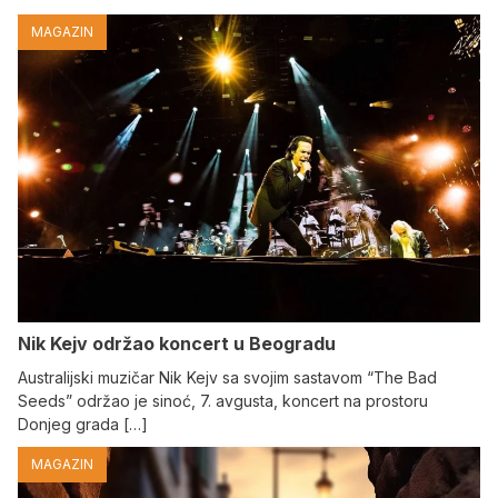
MAGAZIN
Nik Kejv održao koncert u Beogradu
Australijski muzičar Nik Kejv sa svojim sastavom “The Bad
Seeds” održao je sinoć, 7. avgusta, koncert na prostoru
Donjeg grada […]
MAGAZIN