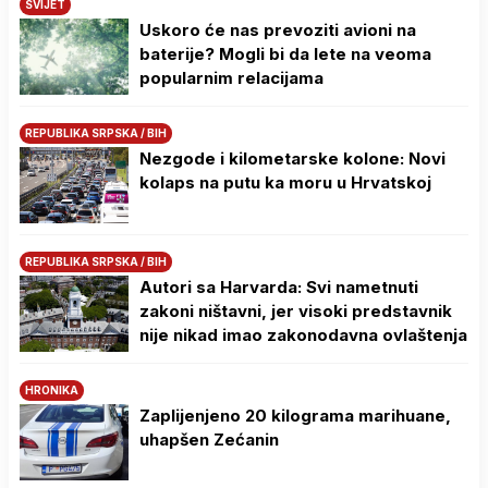
SVIJET
Uskoro će nas prevoziti avioni na
baterije? Mogli bi da lete na veoma
popularnim relacijama
REPUBLIKA SRPSKA / BIH
Nezgode i kilometarske kolone: Novi
kolaps na putu ka moru u Hrvatskoj
REPUBLIKA SRPSKA / BIH
Autori sa Harvarda: Svi nametnuti
zakoni ništavni, jer visoki predstavnik
nije nikad imao zakonodavna ovlaštenja
HRONIKA
Zaplijenjeno 20 kilograma marihuane,
uhapšen Zećanin