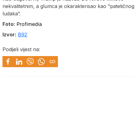
nekvalitetnim, a glumca je okarakterisao kao ”patetičnog
ludaka”.
Foto:
Profimedia
Izvor:
B92
Podijeli vijest na: