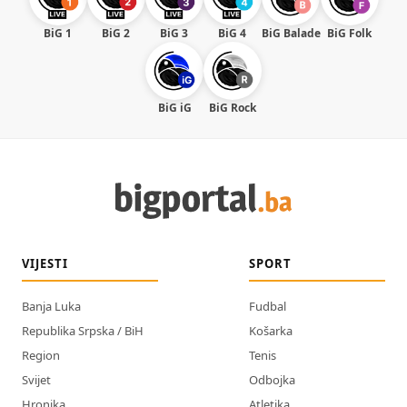
BiG 1
BiG 2
BiG 3
BiG 4
BiG Balade
BiG Folk
BiG iG
BiG Rock
VIJESTI
SPORT
Banja Luka
Fudbal
Republika Srpska / BiH
Košarka
Region
Tenis
Svijet
Odbojka
Hronika
Atletika