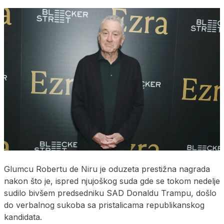
Glumcu Robertu de Niru je oduzeta prestižna nagrada
nakon što je, ispred njujoškog suda gde se tokom nedelje
sudilo bivšem predsedniku SAD Donaldu Trampu, došlo
do verbalnog sukoba sa pristalicama republikanskog
kandidata.