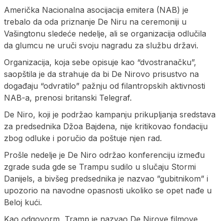
Američka Nacionalna asocijacija emitera (NAB) je
trebalo da oda priznanje De Niru na ceremoniji u
Vašingtonu sledeće nedelje, ali se organizacija odlučila
da glumcu ne uruči svoju nagradu za službu državi.
Organizacija, koja sebe opisuje kao “dvostranačku”,
saopštila je da strahuje da bi De Nirovo prisustvo na
događaju “odvratilo” pažnju od filantropskih aktivnosti
NAB-a, prenosi britanski Telegraf.
De Niro, koji je podržao kampanju prikupljanja sredstava
za predsednika Džoa Bajdena, nije kritikovao fondaciju
zbog odluke i poručio da poštuje njen rad.
Prošle nedelje je De Niro održao konferenciju između
zgrade suda gde se Trampu sudilo u slučaju Stormi
Danijels, a bivšeg predsednika je nazvao ”gubitnikom” i
upozorio na navodne opasnosti ukoliko se opet nađe u
Beloj kući.
Kao odgovorm, Tramp je nazvao De Nirove filmove