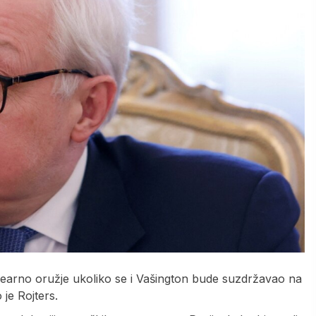
learno oružje ukoliko se i Vašington bude suzdržavao na
 je Rojters.