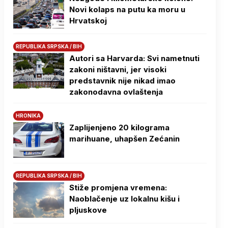
Novi kolaps na putu ka moru u
Hrvatskoj
REPUBLIKA SRPSKA / BIH
Autori sa Harvarda: Svi nametnuti
zakoni ništavni, jer visoki
predstavnik nije nikad imao
zakonodavna ovlaštenja
HRONIKA
Zaplijenjeno 20 kilograma
marihuane, uhapšen Zećanin
REPUBLIKA SRPSKA / BIH
Stiže promjena vremena:
Naoblačenje uz lokalnu kišu i
pljuskove