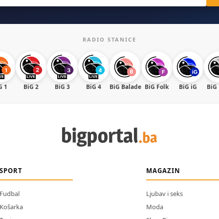
RADIO STANICE
G 1
BiG 2
BiG 3
BiG 4
BiG Balade
BiG Folk
BiG iG
BiG
SPORT
MAGAZIN
Fudbal
Ljubav i seks
Košarka
Moda