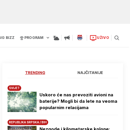
BIG BIZZ
PROGRAM
UŽIVO
TRENDING
NAJČITANIJE
SVIJET
Uskoro će nas prevoziti avioni na
baterije? Mogli bi da lete na veoma
popularnim relacijama
REPUBLIKA SRPSKA / BIH
Nezgode i kilometarske kolone: