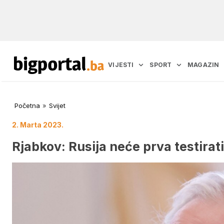
VIJESTI
SPORT
MAGAZIN
Početna
»
Svijet
2. Marta 2023.
Rjabkov: Rusija neće prva testirat