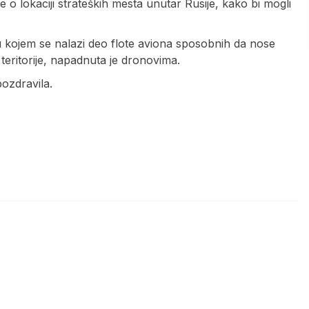
o lokaciji strateških mesta unutar Rusije, kako bi mogli
 kojem se nalazi deo flote aviona sposobnih da nose
eritorije, napadnuta je dronovima.
pozdravila.