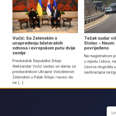
Vučić: Sa Zelenskim o
Težak sudar viš
unapređenju bilateralnih
Stolac – Neum:
odnosa i evropskom putu dvije
povrijeđeno
zemlje
Na magistralnom p
Predsednik Republike Srbije
u mjestu Udora, ne
Aleksandar Vučić sastao se danas sa
časova dogodila s
predsednikom Ukrajine Volodimirom
saobraćajna nezgo
Zelenskim u Palati Srbija i naveo da
će […]
Sear
for: