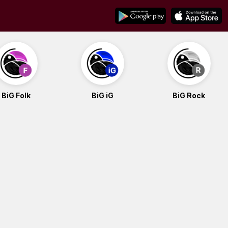
BiG Folk
BiG iG
BiG Rock