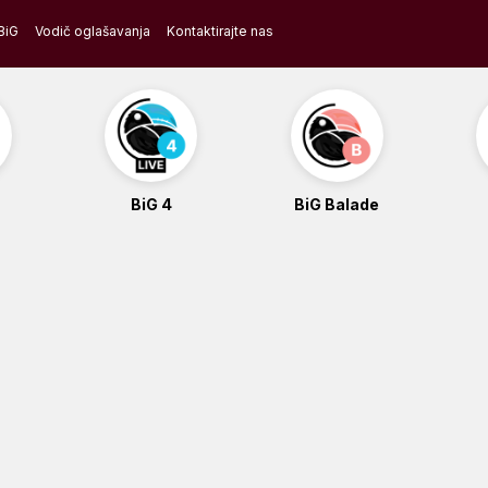
BiG
Vodič oglašavanja
Kontaktirajte nas
BiG 4
BiG Balade