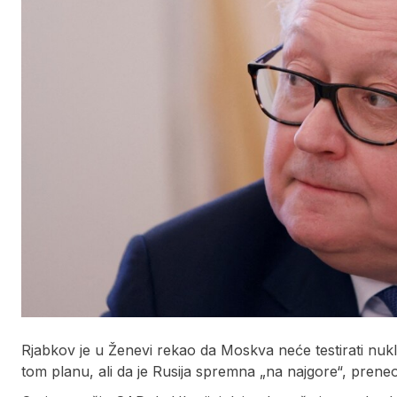
Rjabkov je u Ženevi rekao da Moskva neće testirati nuk
tom planu, ali da je Rusija spremna „na najgore“, preneo