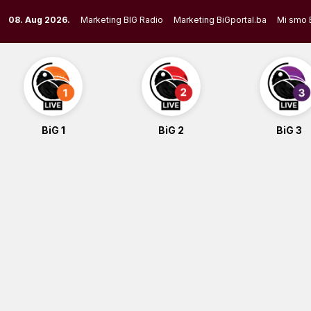
Skip
08. Aug 2026.
Marketing BIG Radio
Marketing BiGportal.ba
Mi smo 
to
content
BiG 1
BiG 2
BiG 3