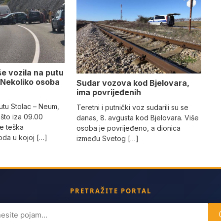
e vozila na putu
 Nekoliko osoba
Sudar vozova kod Bjelovara,
ima povrijeđenih
utu Stolac – Neum,
Teretni i putnički voz sudarili su se
što iza 09.00
danas, 8. avgusta kod Bjelovara. Više
e teška
osoba je povrijeđeno, a dionica
da u kojoj […]
između Svetog […]
PRETRAŽITE PORTAL
ch