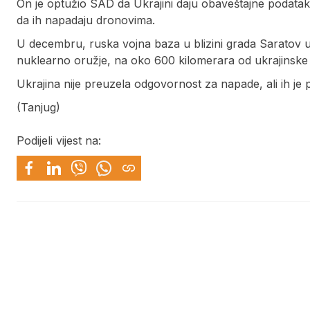
On je optužio SAD da Ukrajini daju obaveštajne podatake 
da ih napadaju dronovima.
U decembru, ruska vojna baza u blizini grada Saratov u
nuklearno oružje, na oko 600 kilomerara od ukrajinske t
Ukrajina nije preuzela odgovornost za napade, ali ih je 
(Tanjug)
Podijeli vijest na: