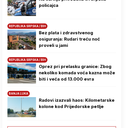
policajca
REPUBLIKA SRPSKA / BIH
Bez plata i zdravstvenog
osiguranja: Rudari treću noć
proveli u jami
REPUBLIKA SRPSKA / BIH
Oprez pri prelasku granice: Zbog
nekoliko komada voća kazna može
biti i veća od 13.000 evra
BANJA LUKA
Radovi izazvali haos: Kilometarske
kolone kod Prijedorske petlje