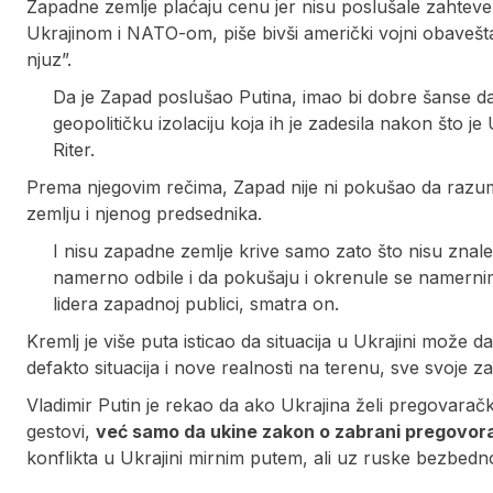
Zapadne zemlje plaćaju cenu jer nisu poslušale zahteve
Ukrajinom i NATO-om, piše bivši američki vojni obavešt
njuz”.
Da je Zapad poslušao Putina, imao bi dobre šanse d
geopolitičku izolaciju koja ih je zadesila nakon što j
Riter.
Prema njegovim rečima, Zapad nije ni pokušao da razume
zemlju i njenog predsednika.
I nisu zapadne zemlje krive samo zato što nisu znal
namerno odbile i da pokušaju i okrenule se namerni
lidera zapadnoj publici, smatra on.
Kremlj je više puta isticao da situacija u Ukrajini mož
defakto situacija i nove realnosti na terenu, sve svoje za
Vladimir Putin je rekao da ako Ukrajina želi pregovarački
gestovi,
već samo da ukine zakon o zabrani pregovora
konflikta u Ukrajini mirnim putem, ali uz ruske bezbedno