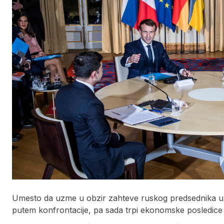
Umesto da uzme u obzir zahteve ruskog predsednika u v
putem konfrontacije, pa sada trpi ekonomske posledice i 