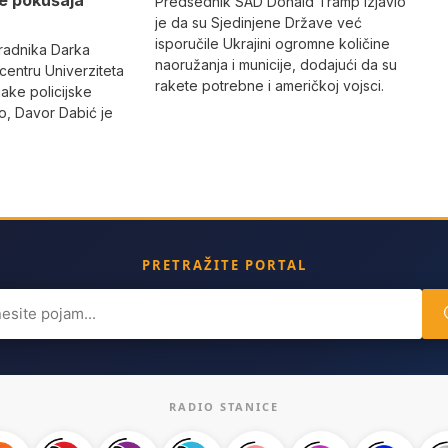
Predsednik SAD Donald Tramp izjavio
je da su Sjedinjene Države već
isporučile Ukrajini ogromne količine
radnika Darka
naoružanja i municije, dodajući da su
 centru Univerziteta
rakete potrebne i američkoj vojsci.
jake policijske
, Davor Dabić je
PRETRAŽITE PORTAL
ch
RADIO STANICE