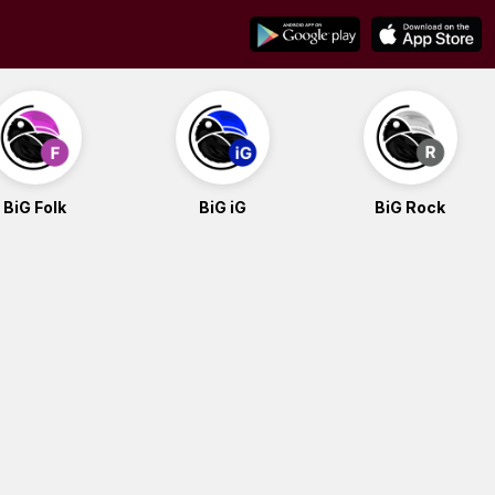
BiG Folk
BiG iG
BiG Rock