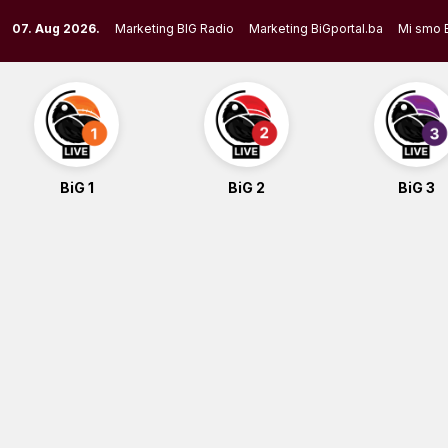
Skip
07. Aug 2026.
Marketing BIG Radio
Marketing BiGportal.ba
Mi smo 
to
content
BiG 1
BiG 2
BiG 3