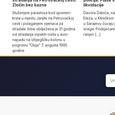
Zločin bez kazne
likvidacije
Služenjem parastosa kod spomen-
Davora Dabića, sa
krsta u mjestu Janjile na Petrovačkoj
Eleza, u Kliničkom
cesti i polaganjem vijenaca za
u Sarajevu čuvaju 
stradale Srbe obilježena je 31 godina
snage. Podsjećamo
od stradanja srpskih civila u avio-
ranjen […]
napadu na izbjegličku kolonu u
pogromu “Oluja” 7. avgusta 1995.
godine
Sear
for: