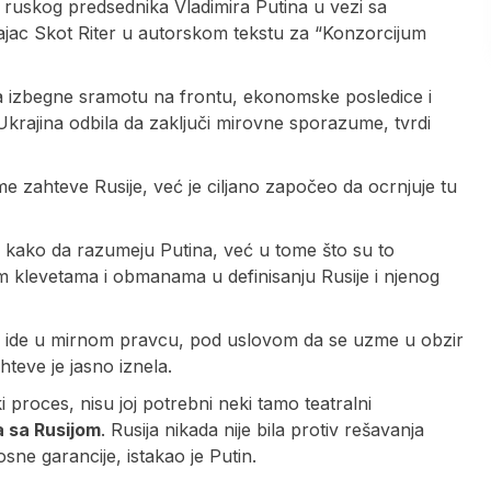
 ruskog predsednika Vladimira Putina u vezi sa
ajac Skot Riter u autorskom tekstu za “Konzorcijum
a izbegne sramotu na frontu, ekonomske posledice i
e Ukrajina odbila da zaključi mirovne sporazume, tvrdi
 zahteve Rusije, već je ciljano započeo da ocrnjuje tu
e kako da razumeju Putina, već u tome što su to
m klevetama i obmanama u definisanju Rusije i njenog
e da ide u mirnom pravcu, pod uslovom da se uzme u obzir
hteve je jasno iznela.
 proces, nisu joj potrebni neki tamo teatralni
 sa Rusijom
. Rusija nikada nije bila protiv rešavanja
sne garancije, istakao je Putin.