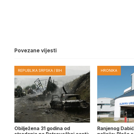
Povezane vijesti
REPUBLIKA SRPSKA / BIH
HRONIKA
Obilježena 31 godina od
Ranjenog Dabić
stradanja na Petrovačkoj cesti:
policija: Plaše 