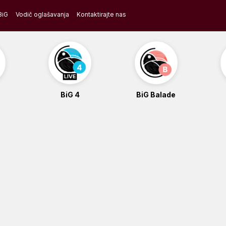
BiG
Vodič oglašavanja
Kontaktirajte nas
BiG 4
BiG Balade