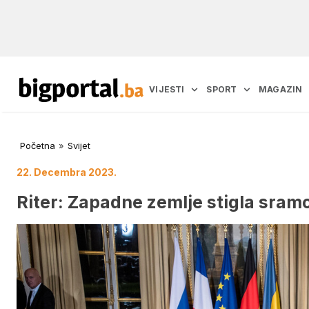
VIJESTI
SPORT
MAGAZIN
Početna
»
Svijet
22. Decembra 2023.
Riter: Zapadne zemlje stigla sramo