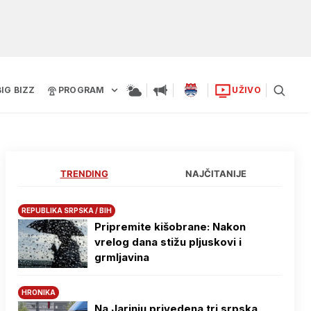
BIG BIZZ
PROGRAM
UŽIVO
TRENDING
NAJČITANIJE
REPUBLIKA SRPSKA / BIH
Pripremite kišobrane: Nakon
vrelog dana stižu pljuskovi i
grmljavina
HRONIKA
Na Јarinju privedena tri srpska