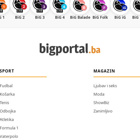
G 1
BiG 2
BiG 3
BiG 4
BiG Balade
BiG Folk
BiG iG
BiG
SPORT
MAGAZIN
Fudbal
Ljubav i seks
Košarka
Moda
Tenis
ShowBiz
Odbojka
Zanimljivo
Atletika
Formula 1
Vaterpolo