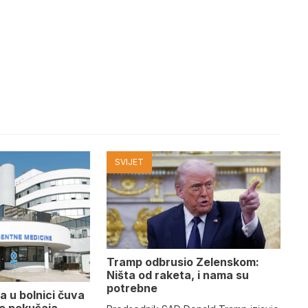
SVIJET
Tramp odbrusio Zelenskom:
Ništa od raketa, i nama su
potrebne
a u bolnici čuva
se pokušaja