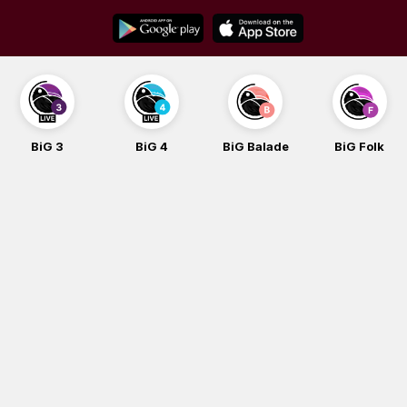
Skip
to
content
BiG 3
BiG 4
BiG Balade
BiG Folk