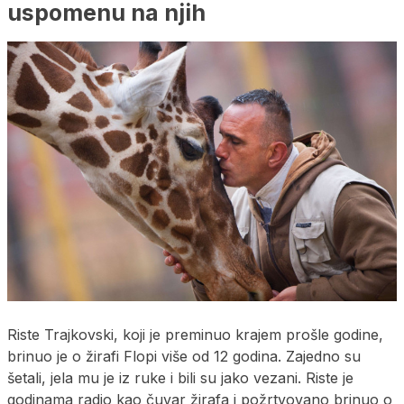
uspomenu na njih
Riste Trajkovski, koji je preminuo krajem prošle godine,
brinuo je o žirafi Flopi više od 12 godina. Zajedno su
šetali, jela mu je iz ruke i bili su jako vezani. Riste je
godinama radio kao čuvar žirafa i požrtvovano brinuo o