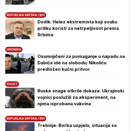
REPUBLIKA SRPSKA / BIH
Dodik: Helez ekstremista koji svaku
priliku koristi za netrpeljivost prema
Srbima
HRONIKA
Osumnjičeni za pomaganje u napadu na
Dabića ide na slobodu: Nikoliću
predložen kućni pritvor
SVIJET
Ruske snage otkrile dokaze: Ukrajinski
vojnici poslužili za eksperiment, na
njima isprobana vakcina
REPUBLIKA SRPSKA / BIH
Trebinje: Borba uspjela, situacija sa