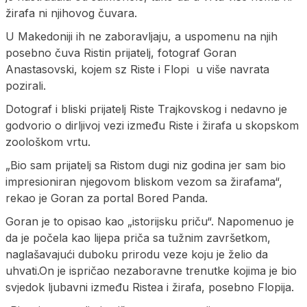
žirafa ni njihovog čuvara.
U Makedoniji ih ne zaboravljaju, a uspomenu na njih
posebno čuva Ristin prijatelj, fotograf Goran
Anastasovski, kojem sz Riste i Flopi u više navrata
pozirali.
Dotograf i bliski prijatelj Riste Trajkovskog i nedavno je
godvorio o dirljivoj vezi između Riste i žirafa u skopskom
zoološkom vrtu.
„Bio sam prijatelj sa Ristom dugi niz godina jer sam bio
impresioniran njegovom bliskom vezom sa žirafama“,
rekao je Goran za portal Bored Panda.
Goran je to opisao kao „istorijsku priču“. Napomenuo je
da je počela kao lijepa priča sa tužnim završetkom,
naglašavajući duboku prirodu veze koju je želio da
uhvati.On je ispričao nezaboravne trenutke kojima je bio
svjedok ljubavni između Ristea i žirafa, posebno Flopija.