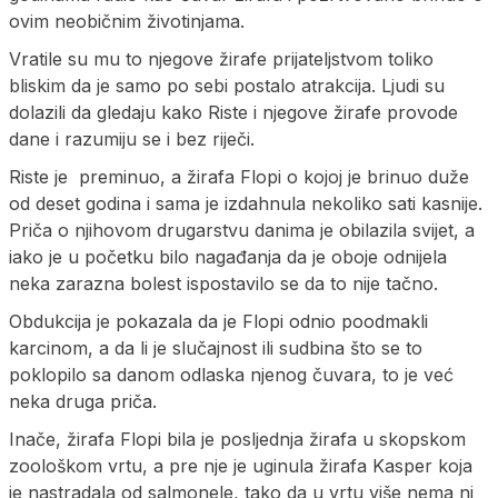
ovim neobičnim životinjama.
Vratile su mu to njegove žirafe prijateljstvom toliko
bliskim da je samo po sebi postalo atrakcija. Ljudi su
dolazili da gledaju kako Riste i njegove žirafe provode
dane i razumiju se i bez riječi.
Riste je preminuo, a žirafa Flopi o kojoj je brinuo duže
od deset godina i sama je izdahnula nekoliko sati kasnije.
Priča o njihovom drugarstvu danima je obilazila svijet, a
iako je u početku bilo nagađanja da je oboje odnijela
neka zarazna bolest ispostavilo se da to nije tačno.
Obdukcija je pokazala da je Flopi odnio poodmakli
karcinom, a da li je slučajnost ili sudbina što se to
poklopilo sa danom odlaska njenog čuvara, to je već
neka druga priča.
Inače, žirafa Flopi bila je posljednja žirafa u skopskom
zoološkom vrtu, a pre nje je uginula žirafa Kasper koja
je nastradala od salmonele, tako da u vrtu više nema ni