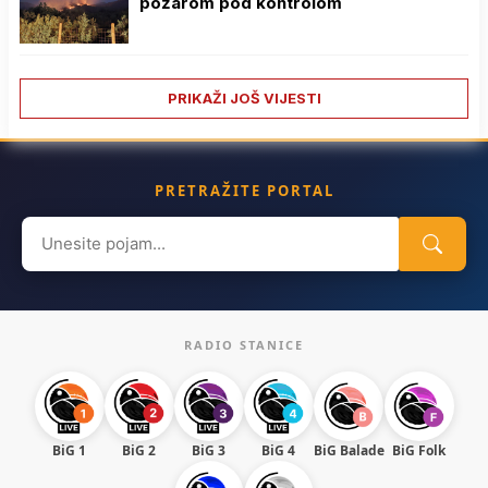
požarom pod kontrolom
PRIKAŽI JOŠ VIJESTI
PRETRAŽITE PORTAL
Search
for:
RADIO STANICE
BiG 1
BiG 2
BiG 3
BiG 4
BiG Balade
BiG Folk