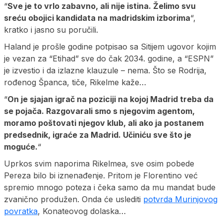
“
Sve je to vrlo zabavno, ali nije istina. Želimo svu
sreću obojici kandidata na madridskim izborima
“,
kratko i jasno su poručili.
Haland je prošle godine potpisao sa Sitijem ugovor kojim
je vezan za “Etihad” sve do čak 2034. godine, a “ESPN”
je izvestio i da izlazne klauzule – nema. Što se Rodrija,
rođenog Španca, tiče, Rikelme kaže…
“
On je sjajan igrač na poziciji na kojoj Madrid treba da
se pojača. Razgovarali smo s njegovim agentom,
moramo poštovati njegov klub, ali ako ja postanem
predsednik, igraće za Madrid. Učiniću sve što je
moguće.
“
Uprkos svim naporima Rikelmea, sve osim pobede
Pereza bilo bi iznenađenje. Pritom je Florentino već
spremio mnogo poteza i čeka samo da mu mandat bude
zvanično produžen. Onda će uslediti
potvrda Murinjovog
povratka
, Konateovog dolaska…