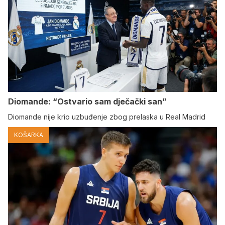
Diomande: “Ostvario sam dječački san”
Diomande nije krio uzbuđenje zbog prelaska u Real Madrid
KOŠARKA