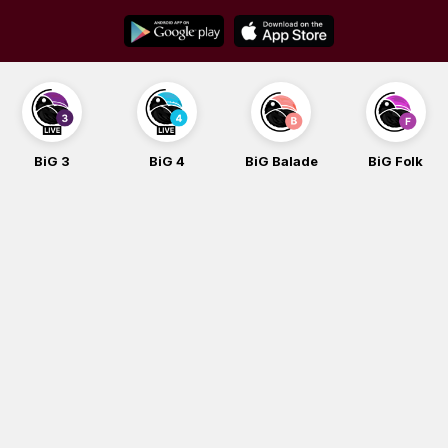
Skip
to
content
BiG 3
BiG 4
BiG Balade
BiG Folk