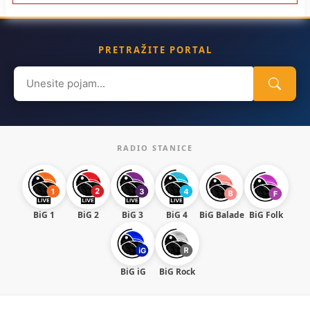
PRETRAŽITE PORTAL
Search
for:
RADIO STANICE
BiG 1
BiG 2
BiG 3
BiG 4
BiG Balade
BiG Folk
BiG iG
BiG Rock