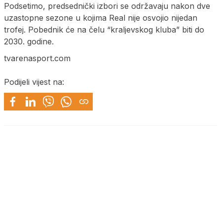
Podsetimo, predsednički izbori se održavaju nakon dve
uzastopne sezone u kojima Real nije osvojio nijedan
trofej. Pobednik će na čelu “kraljevskog kluba” biti do
2030. godine.
tvarenasport.com
Podijeli vijest na: