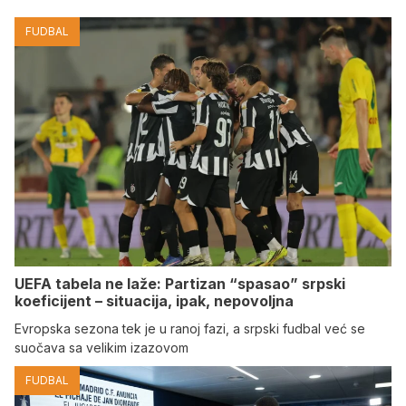
FUDBAL
UEFA tabela ne laže: Partizan “spasao” srpski
koeficijent – situacija, ipak, nepovoljna
Evropska sezona tek je u ranoj fazi, a srpski fudbal već se
suočava sa velikim izazovom
FUDBAL