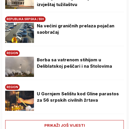
izvještaj tužilaštvu
REPUBLIKA SRPSKA / BIH
Na većini graničnih prelaza pojačan
saobraćaj
REGION
Borba sa vatrenom stihijom u
Deliblatskoj peščari i na Stolovima
REGION
U Gornjem Selištu kod Gline parastos
za 56 srpskih civilnih žrtava
PRIKAŽI JOŠ VIJESTI