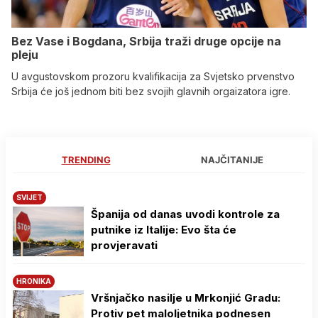
Bez Vase i Bogdana, Srbija traži druge opcije na
pleju
U avgustovskom prozoru kvalifikacija za Svjetsko prvenstvo
Srbija će još jednom biti bez svojih glavnih orgaizatora igre.
TRENDING
NAJČITANIJE
SVIJET
Španija od danas uvodi kontrole za
putnike iz Italije: Evo šta će
provjeravati
HRONIKA
Vršnjačko nasilje u Mrkonjić Gradu:
Protiv pet maloljetnika podnesen