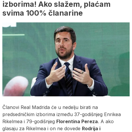
izborima! Ako slažem, plaćam
svima 100% članarine
Članovi Real Madrida će u nedelju birati na
predsedničkim izborima između 37-godišnjeg Enrikea
Rikelmea i 79-godišnjeg
Florentina Pereza
. A ako
glasaju za Rikelmea i on ne dovede
Rodrija i