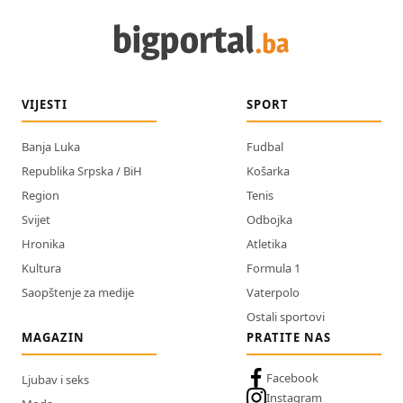
VIJESTI
SPORT
Banja Luka
Fudbal
Republika Srpska / BiH
Košarka
Region
Tenis
Svijet
Odbojka
Hronika
Atletika
Kultura
Formula 1
Saopštenje za medije
Vaterpolo
Ostali sportovi
MAGAZIN
PRATITE NAS
Facebook
Ljubav i seks
Instagram