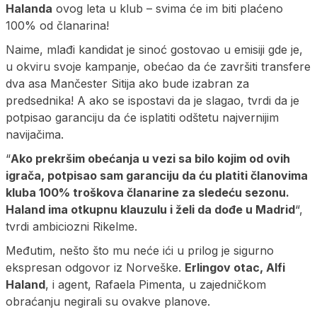
Halanda
ovog leta u klub – svima će im biti plaćeno
100% od članarina!
Naime, mlađi kandidat je sinoć gostovao u emisiji gde je,
u okviru svoje kampanje, obećao da će završiti transfere
dva asa Mančester Sitija ako bude izabran za
predsednika! A ako se ispostavi da je slagao, tvrdi da je
potpisao garanciju da će isplatiti odštetu najvernijim
navijačima.
“
Ako prekršim obećanja u vezi sa bilo kojim od ovih
igrača, potpisao sam garanciju da ću platiti članovima
kluba 100% troškova članarine za sledeću sezonu.
Haland ima otkupnu klauzulu i želi da dođe u Madrid
“,
tvrdi ambiciozni Rikelme.
Međutim, nešto što mu neće ići u prilog je sigurno
ekspresan odgovor iz Norveške.
Erlingov otac, Alfi
Haland
, i agent, Rafaela Pimenta, u zajedničkom
obraćanju negirali su ovakve planove.