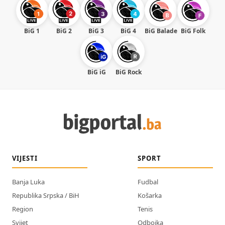
BiG 1
BiG 2
BiG 3
BiG 4
BiG Balade
BiG Folk
BiG iG
BiG Rock
VIJESTI
SPORT
Banja Luka
Fudbal
Republika Srpska / BiH
Košarka
Region
Tenis
Svijet
Odbojka