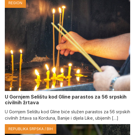
REGION
U Gornjem Selištu kod Gline parastos za 56 srpskih
civilnih žrtava
U Gornjem Selištu kod Gline biće služen parastos za 56 srpskih
civilnih žrtava sa Korduna, Banije i dijela Like, ubijenih […]
REPUBLIKA SRPSKA / BIH