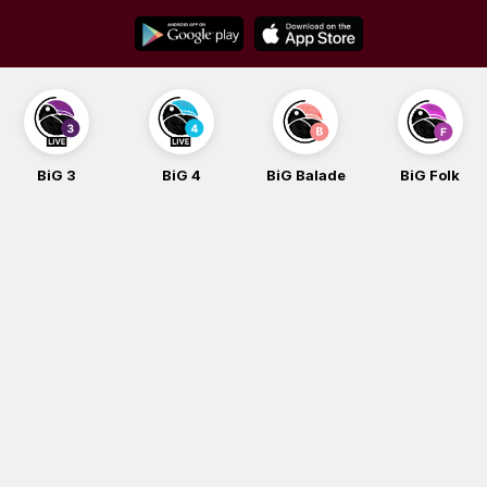
Skip
to
content
BiG 3
BiG 4
BiG Balade
BiG Folk