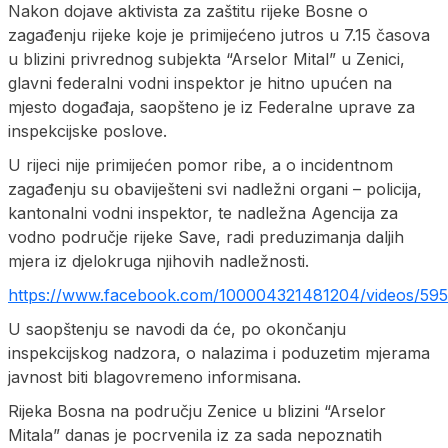
Nakon dojave aktivista za zaštitu rijeke Bosne o
zagađenju rijeke koje je primijećeno jutros u 7.15 časova
u blizini privrednog subjekta “Arselor Mital” u Zenici,
glavni federalni vodni inspektor je hitno upućen na
mjesto događaja, saopšteno je iz Federalne uprave za
inspekcijske poslove.
U rijeci nije primijećen pomor ribe, a o incidentnom
zagađenju su obaviješteni svi nadležni organi – policija,
kantonalni vodni inspektor, te nadležna Agencija za
vodno područje rijeke Save, radi preduzimanja daljih
mjera iz djelokruga njihovih nadležnosti.
https://www.facebook.com/100004321481204/videos/59
U saopštenju se navodi da će, po okončanju
inspekcijskog nadzora, o nalazima i poduzetim mjerama
javnost biti blagovremeno informisana.
Rijeka Bosna na području Zenice u blizini “Arselor
Mitala” danas je pocrvenila iz za sada nepoznatih