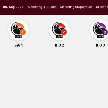
Skip
09. Aug 2026.
Marketing BIG Radio
Marketing BiGportal.ba
Mi smo 
to
content
BiG 1
BiG 2
BiG 3