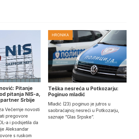
HRONIKA
ović: Pitanje
Teška nesreća u Potkozarju:
d pitanja NIS-a,
Poginuo mladić
partner Srbije
Mladić (23) poginuo je jutros u
 za Večernje novosti
saobraćajnoj nesreći u Potkozarju,
rati pregovore
saznaje “Glas Srpske”.
L-a i podsjetila da
ije Aleksandar
govore s ruskom