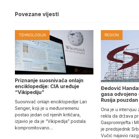
Povezane vijesti
TEHNOLOGIJA
REGION
Priznanje suosnivača onlajn
enciklopedije: CIA uređuje
Đedović Handan
“Vikipediju”
gasa odvojeno o
Rusija pouzdan 
Suosnivač onlajn enciklopedije Lari
Senger, koji je u međuvremenu
Ona je u intervjuu
postao jedan od njenih kritičara,
rekla da država p
izjavio je da je “Vikipedija” postala
Gaspromnjefta i MO
kompromitovano…
je predsjednik Srb
Vučić najavio raz