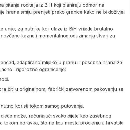
a pitanja roditelja iz BiH koji planiraju odmor na
ije hrane smiju prenijeti preko granice kako ne bi doživjeli
nije, za putnike koji ulaze iz BiH vrijede brutalno
ne novčane kazne i momentalnog oduzimanja stvari za
jenčad, adaptirano mlijeko u prahu ili posebna hrana za
 jasno i rigorozno ograničenje:
sobi.
mora biti u originalnom, fabrički zatvorenom pakovanju sa
enutno koristi tokom samog putovanja.
e djece može, računajući svako dijete kao zasebnog
ma tokom boravka, što na licu mjesta procjenjuju hrvatski