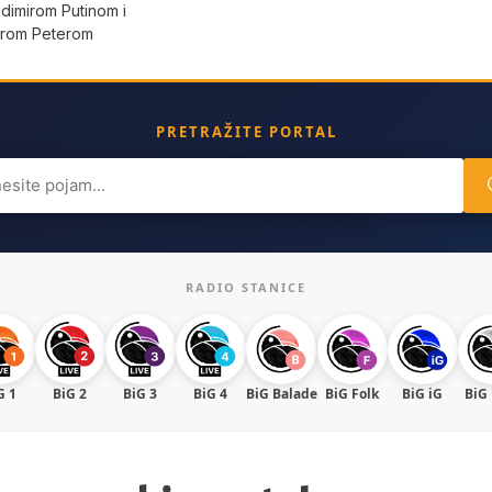
dimirom Putinom i
erom Peterom
PRETRAŽITE PORTAL
ch
RADIO STANICE
G 1
BiG 2
BiG 3
BiG 4
BiG Balade
BiG Folk
BiG iG
BiG