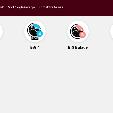
BiG
Vodič oglašavanja
Kontaktirajte nas
BiG 4
BiG Balade