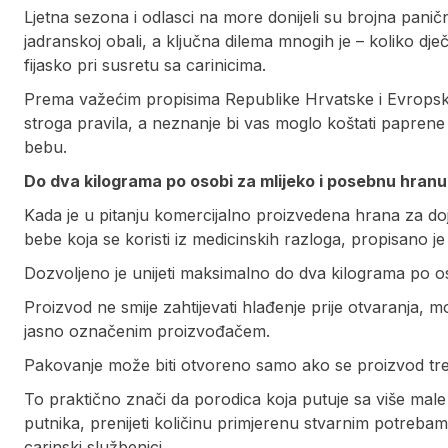
Ljetna sezona i odlasci na more donijeli su brojna paničn
jadranskoj obali, a ključna dilema mnogih je – koliko dječ
fijasko pri susretu sa carinicima.
Prema važećim propisima Republike Hrvatske i Evropske u
stroga pravila, a neznanje bi vas moglo koštati papre
bebu.
Do dva kilograma po osobi za mlijeko i posebnu hranu
Kada je u pitanju komercijalno proizvedena hrana za do
bebe koja se koristi iz medicinskih razloga, propisano je
Dozvoljeno je unijeti maksimalno do dva kilograma po o
Proizvod ne smije zahtijevati hlađenje prije otvaranja, 
jasno označenim proizvođačem.
Pakovanje može biti otvoreno samo ako se proizvod tr
To praktično znači da porodica koja putuje sa više mal
putnika, prenijeti količinu primjerenu stvarnim potreba
carinski službenici.