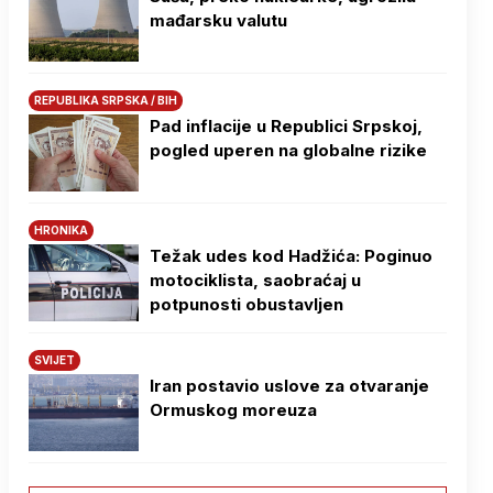
mađarsku valutu
REPUBLIKA SRPSKA / BIH
Pad inflacije u Republici Srpskoj,
pogled uperen na globalne rizike
HRONIKA
Težak udes kod Hadžića: Poginuo
motociklista, saobraćaj u
potpunosti obustavljen
SVIJET
Iran postavio uslove za otvaranje
Ormuskog moreuza