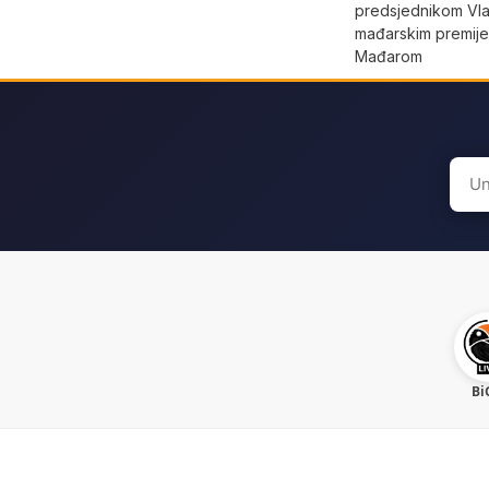
predsjednikom Vla
mađarskim premij
Mađarom
Sear
for:
Bi