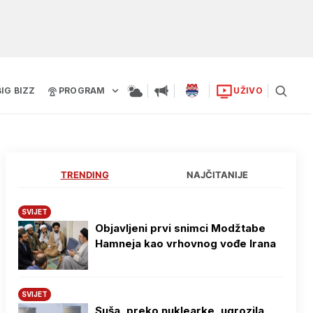
BIG BIZZ
PROGRAM
UŽIVO
TRENDING
NAJČITANIJE
SVIJET
Objavljeni prvi snimci Modžtabe
Hamneja kao vrhovnog vođe Irana
SVIJET
Suša, preko nuklearke, ugrozila