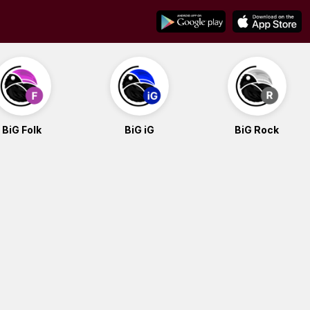
BiG Folk
BiG iG
BiG Rock