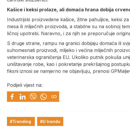
Kašice i keksi prolaze, ali domaća hrana dobija crven
Industrijski proizvedene kašice, žitne pahuljice, keksi z
mesa ili mliječnih proizvoda, a stabilne su na sobnoj te
ličnoj upotrebi. Naravno, i za njih se preporučuje origi
S druge strane, rampu na granici dobijaju domaća ili svj
suhomesnati proizvodi, mlijeko i većina mliječnih proizv
veterinarska ograničenja EU. Ukoliko putnik pokuša unijeti
uništavanje robe, kao i pokretanje prekršajnog postupka
fiksni iznosi se namjerno ne objavljuju, prenosi GPMalje
Podijeli vijest na:
#Trending
#U trendu