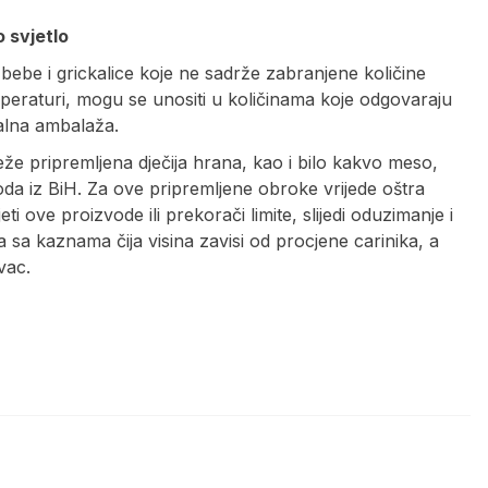
o svjetlo
a bebe i grickalice koje ne sadrže zabranjene količine
mperaturi, mogu se unositi u količinama koje odgovaraju
nalna ambalaža.
eže pripremljena dječija hrana, kao i bilo kakvo meso,
oda iz BiH. Za ove pripremljene obroke vrijede oštra
 ove proizvode ili prekorači limite, slijedi oduzimanje i
 sa kaznama čija visina zavisi od procjene carinika, a
vac.