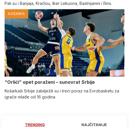
Pali su i Banjaja, Kračlou, Iker Lekuona, Bastnijanini i Rins.
KOŠARKA
“Orlići” opet poraženi – sunovrat Srbije
Košarkaši Srbije zabilježili su i treći poraz na Evrobasketu za
igrače mlađe od 16 godina
TRENDING
NAJČITANIJE