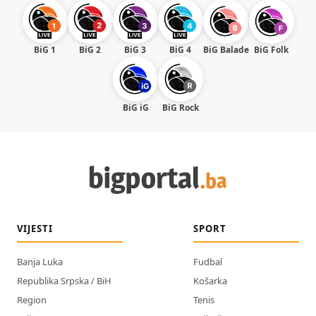
BiG 1
BiG 2
BiG 3
BiG 4
BiG Balade
BiG Folk
BiG iG
BiG Rock
VIJESTI
SPORT
Banja Luka
Fudbal
Republika Srpska / BiH
Košarka
Region
Tenis