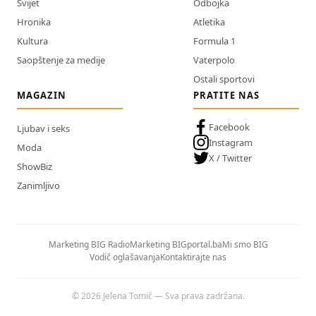
Svijet
Odbojka
Hronika
Atletika
Kultura
Formula 1
Saopštenje za medije
Vaterpolo
Ostali sportovi
MAGAZIN
PRATITE NAS
Facebook
Ljubav i seks
Instagram
Moda
X / Twitter
ShowBiz
Zanimljivo
Marketing BIG Radio
Marketing BIGportal.ba
Mi smo BIG
Vodič oglašavanja
Kontaktirajte nas
© 2026 Jelena Tomić — Sva prava zadržana.