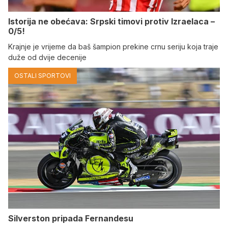
Istorija ne obećava: Srpski timovi protiv Izraelaca –
0/5!
Krajnje je vrijeme da baš šampion prekine crnu seriju koja traje
duže od dvije decenije
OSTALI SPORTOVI
Silverston pripada Fernandesu