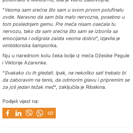
“
Veoma sam srećna što sam u svom prvom polufinalu
ovde. Naravno da sam bila malo nervozna, posebno u
tom poslednjem gemu. Pre meča nisam osećala tu
nervozu, tako da sam srećna što sam se izborila sa
emocijama i odigrala zaista veoma dobro
“, izjavila je
vimbldonska šampionka.
Nju u narednom kolu čeka bolje iz meča Džesike Pegule
i Viktorije Azarenke.
“
Svakako ću ih gledati. Ipak, na nekoliko sati trebalo bi
da zaboravim na tenis, da odmorim glavu i pripremim se
za još jedan težak meč
“, zaključila je Ribakina.
Podijeli vijest na: