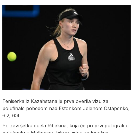
Teniserka iz Kazahstana je prva overila vizu za
polufinale pobedom nad Estonkom Jelenom Ostapenko,
6:2, 6:4.
Po završetku duela Ribakina, koja će po prvi put igrati u
polufinalu u Melburnu, bila je vidno zadovoljna.