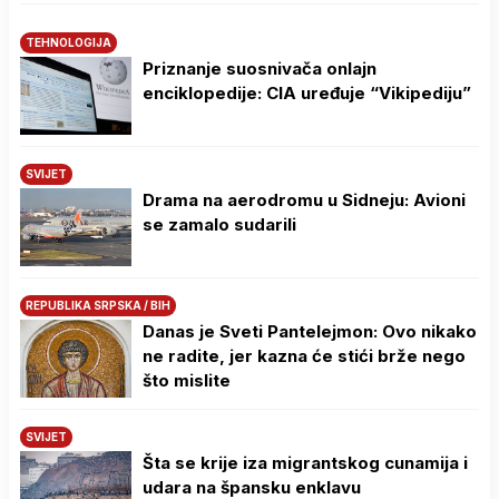
TEHNOLOGIJA
Priznanje suosnivača onlajn
enciklopedije: CIA uređuje “Vikipediju”
SVIJET
Drama na aerodromu u Sidneju: Avioni
se zamalo sudarili
REPUBLIKA SRPSKA / BIH
Danas je Sveti Pantelejmon: Ovo nikako
ne radite, jer kazna će stići brže nego
što mislite
SVIJET
Šta se krije iza migrantskog cunamija i
udara na špansku enklavu