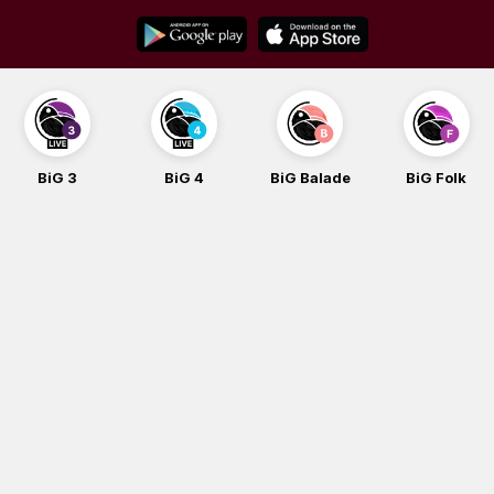
Skip
to
content
BiG 3
BiG 4
BiG Balade
BiG Folk