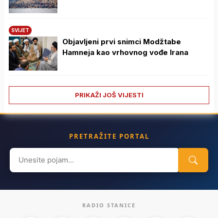
SVIJET
Objavljeni prvi snimci Modžtabe
Hamneja kao vrhovnog vođe Irana
PRIKAŽI JOŠ VIJESTI
PRETRAŽITE PORTAL
Search
for:
RADIO STANICE