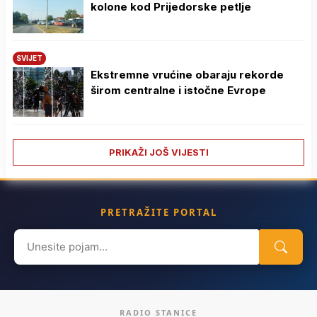
kolone kod Prijedorske petlje
SVIJET
Ekstremne vrućine obaraju rekorde
širom centralne i istočne Evrope
PRIKAŽI JOŠ VIJESTI
PRETRAŽITE PORTAL
Search
for:
RADIO STANICE