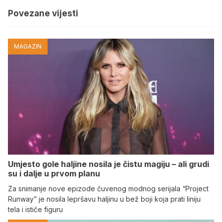
Povezane vijesti
MAGAZIN
Umjesto gole haljine nosila je čistu magiju – ali grudi
su i dalje u prvom planu
Za snimanje nove epizode čuvenog modnog serijala “Project
Runway” je nosila lepršavu haljinu u bež boji koja prati liniju
tela i ističe figuru