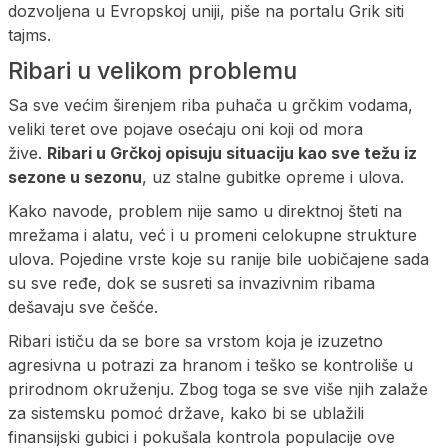
dozvoljena u Evropskoj uniji, piše na portalu Grik siti
tajms.
Ribari u velikom problemu
Sa sve većim širenjem riba puhača u grčkim vodama,
veliki teret ove pojave osećaju oni koji od mora
žive.
Ribari u Grčkoj opisuju situaciju kao sve težu iz
sezone u sezonu
, uz stalne gubitke opreme i ulova.
Kako navode, problem nije samo u direktnoj šteti na
mrežama i alatu, već i u promeni celokupne strukture
ulova. Pojedine vrste koje su ranije bile uobičajene sada
su sve ređe, dok se susreti sa invazivnim ribama
dešavaju sve češće.
Ribari ističu da se bore sa vrstom koja je izuzetno
agresivna u potrazi za hranom i teško se kontroliše u
prirodnom okruženju. Zbog toga se sve više njih zalaže
za sistemsku pomoć države, kako bi se ublažili
finansijski gubici i pokušala kontrola populacije ove