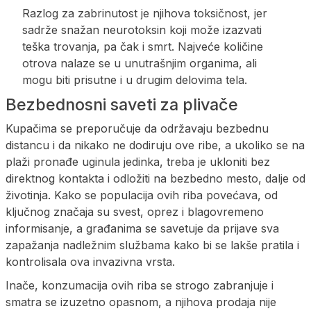
Razlog za zabrinutost je njihova toksičnost, jer
sadrže snažan neurotoksin koji može izazvati
teška trovanja, pa čak i smrt. Najveće količine
otrova nalaze se u unutrašnjim organima, ali
mogu biti prisutne i u drugim delovima tela.
Bezbednosni saveti za plivače
Kupačima se preporučuje da održavaju bezbednu
distancu i da nikako ne dodiruju ove ribe, a ukoliko se na
plaži pronađe uginula jedinka, treba je ukloniti bez
direktnog kontakta i odložiti na bezbedno mesto, dalje od
životinja. Kako se populacija ovih riba povećava, od
ključnog značaja su svest, oprez i blagovremeno
informisanje, a građanima se savetuje da prijave sva
zapažanja nadležnim službama kako bi se lakše pratila i
kontrolisala ova invazivna vrsta.
Inače, konzumacija ovih riba se strogo zabranjuje i
smatra se izuzetno opasnom, a njihova prodaja nije