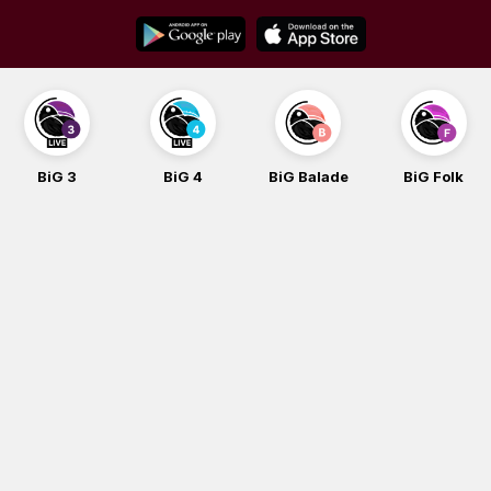
Skip
to
content
BiG 3
BiG 4
BiG Balade
BiG Folk