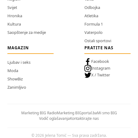
Svijet
Odbojka
Hronika
Atletika
Kultura
Formula 1
Saopštenje za medije
Vaterpolo
Ostali sportovi
MAGAZIN
PRATITE NAS
Facebook
Ljubav i seks
Instagram
Moda
X / Twitter
ShowBiz
Zanimljivo
Marketing BIG Radio
Marketing BIGportal.ba
Mi smo BIG
Vodič oglašavanja
Kontaktirajte nas
© 2026 Jelena Tomić — Sva prava zadržana.