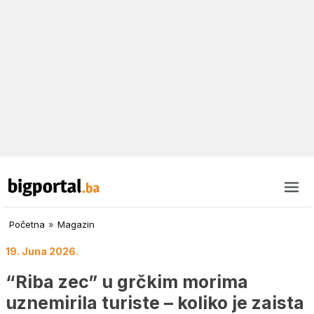
Početna
»
Magazin
19. Juna 2026.
“Riba zec” u grčkim morima
uznemirila turiste – koliko je zaista