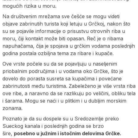
mogućih rizika u moru.
Na društvenim mrežama sve češće se mogu videti
objave zabrinutih turista koji letuju u Grčkoj, nakon što
su se pojavile informacije o prisustvu otrovnih riba u
moru, čiji kontakt može biti opasan. Reč je o ribama
napuhačama, čija je spojava u grčkim vodama poslednjih
godina postala ozbiljna tema za ribare i kupače.
Ove vrste počele su da se pojavljuju u naseljenim
priobalnim područjima i u vodama oko Grčke, što je
dovelo do porasta susreta sa kupačima i povećane
zabrinutosti među turistima. Zabeleženo je više vrsta riba
ove ribe, a naravno da se razlikuju po veličini, obliku tela
i šarama. Mogu se naći i u plitkim i u dubljim morskim
zonama.
Poznato je da su dospele su u Sredozemlje preko
Sueckog kanala i poslednjih godina se brzo
šire,
posebno u južnim i istočnim delovima Grčke.