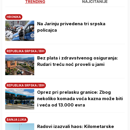
TRENDING
NAJČITANIJE
HRONIKA
Na Јarinju privedena tri srpska
policajca
REPUBLIKA SRPSKA / BIH
Bez plata i zdravstvenog osiguranja:
Rudari treću noć proveli u jami
REPUBLIKA SRPSKA / BIH
Oprez pri prelasku granice: Zbog
nekoliko komada voća kazna može biti
i veća od 13.000 evra
BANJA LUKA
Radovi izazvali haos: Kilometarske