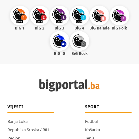
BiG 1
BiG 2
BiG 3
BiG 4
BiG Balade
BiG Folk
BiG iG
BiG Rock
VIJESTI
SPORT
Banja Luka
Fudbal
Republika Srpska / BiH
Košarka
Region
Tenis