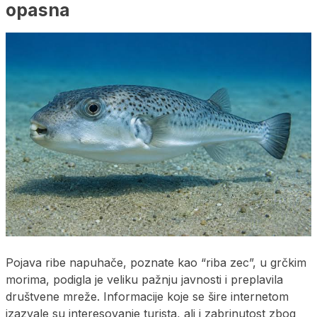
opasna
Pojava ribe napuhače, poznate kao “riba zec”, u grčkim
morima, podigla je veliku pažnju javnosti i preplavila
društvene mreže. Informacije koje se šire internetom
izazvale su interesovanje turista, ali i zabrinutost zbog