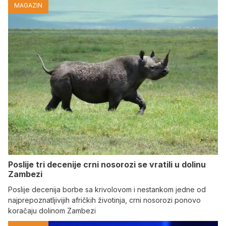
MAGAZIN
Poslije tri decenije crni nosorozi se vratili u dolinu
Zambezi
Poslije decenija borbe sa krivolovom i nestankom jedne od
najprepoznatljivijih afričkih životinja, crni nosorozi ponovo
koračaju dolinom Zambezi