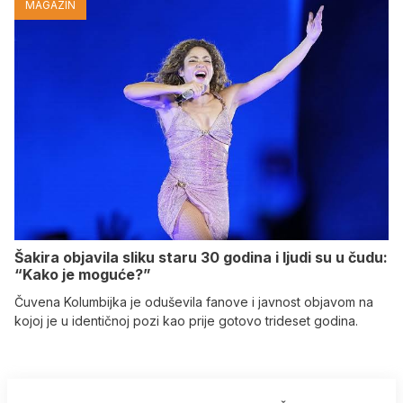
MAGAZIN
Šakira objavila sliku staru 30 godina i ljudi su u čudu:
“Kako je moguće?”
Čuvena Kolumbijka je oduševila fanove i javnost objavom na
kojoj je u identičnoj pozi kao prije gotovo trideset godina.