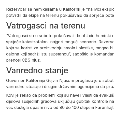
Rezervoar sa hemikalijama u Kaliforniji je “na ivici ekspl
potvrdili da ekipe na terenu pokušavaju da spriječe pote
Vatrogasci na terenu
“Vatrogasci su u subotu pokušavali da ohlade hemijski reze
spriječe katastrofalan, najgori mogući scenario. Rezervo
koja se koristi za proizvodnju smola i plastike, mogao b
galona koji sadrži istu supstancu”, saopštio je komanda
prenosi CBS njuz.
Vanredno stanje
Guverner Kalifornije Gejvin Njusom proglasio je u subo
vanredne situacije i drugim državnim agencijama da pr
Kovi je rekao da problemi koji su naveli vlasti da evakuišu
dijelova susjednih gradova uključuju gubitak kontrole na
već dostigla opasni nivo od 90 do 100 stepeni Farenhajta