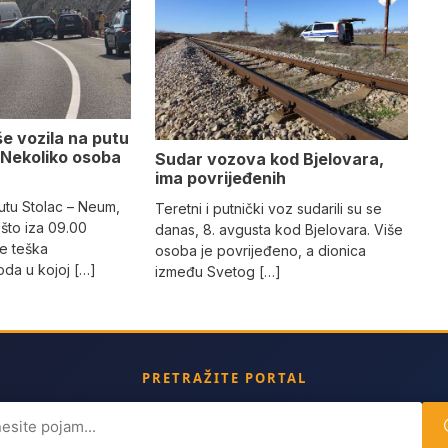
e vozila na putu
 Nekoliko osoba
Sudar vozova kod Bjelovara,
ima povrijeđenih
utu Stolac – Neum,
Teretni i putnički voz sudarili su se
što iza 09.00
danas, 8. avgusta kod Bjelovara. Više
e teška
osoba je povrijeđeno, a dionica
da u kojoj […]
između Svetog […]
PRETRAŽITE PORTAL
ch