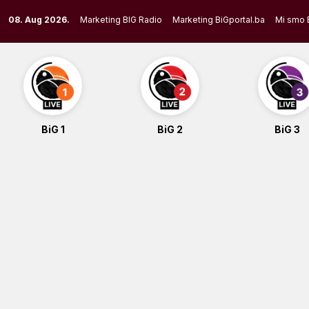
Skip
08. Aug 2026.
Marketing BIG Radio
Marketing BiGportal.ba
Mi smo 
to
content
BiG 1
BiG 2
BiG 3