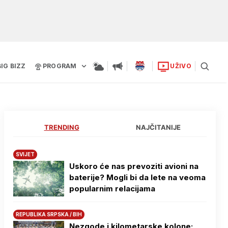
BIG BIZZ
PROGRAM
UŽIVO
TRENDING
NAJČITANIJE
SVIJET
Uskoro će nas prevoziti avioni na
baterije? Mogli bi da lete na veoma
popularnim relacijama
REPUBLIKA SRPSKA / BIH
Nezgode i kilometarske kolone: