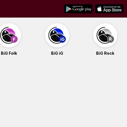
BiG Folk
BiG iG
BiG Rock