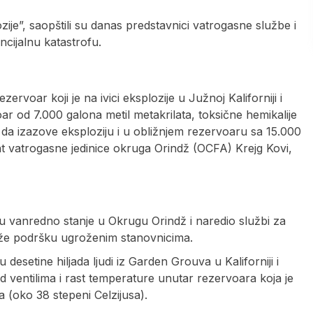
ozije”, saopštili su danas predstavnici vatrogasne službe i
ncijalnu katastrofu.
rvoar koji je na ivici eksplozije u Južnoj Kaliforniji i
ar od 7.000 galona metil metakrilata, toksične hemikalije
i da izazove eksploziju i u obližnjem rezervoaru sa 15.000
nt vatrogasne jedinice okruga Orindž (OCFA) Krejg Kovi,
tu vanredno stanje u Okrugu Orindž i naredio službi za
uže podršku ugroženim stanovnicima.
 desetine hiljada ljudi iz Garden Grouva u Kaliforniji i
d ventilima i rast temperature unutar rezervoara koja je
 (oko 38 stepeni Celzijusa).