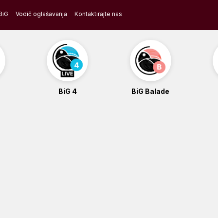
BiG
Vodič oglašavanja
Kontaktirajte nas
BiG 4
BiG Balade