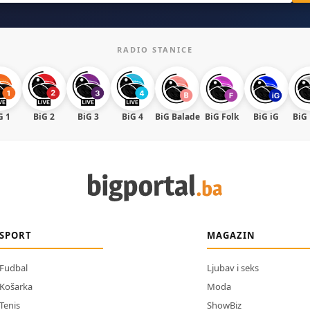
RADIO STANICE
G 1
BiG 2
BiG 3
BiG 4
BiG Balade
BiG Folk
BiG iG
BiG
SPORT
MAGAZIN
Fudbal
Ljubav i seks
Košarka
Moda
Tenis
ShowBiz