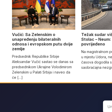
Vučić: Sa Zelenskim o
Težak sudar viš
unapređenju bilateralnih
Stolac – Neum:
odnosa i evropskom putu dvije
povrijeđeno
zemlje
Na magistralnom p
Predsednik Republike Srbije
u mjestu Udora, ne
Aleksandar Vučić sastao se danas sa
časova dogodila s
predsednikom Ukrajine Volodimirom
saobraćajna nezgo
Zelenskim u Palati Srbija i naveo da
će […]
Sear
for: