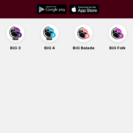
Skip
to
content
BiG 3
BiG 4
BiG Balade
BiG Folk