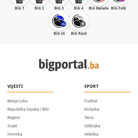
BiG 1
BiG 2
BiG 3
BiG 4
BiG Balade
BiG Folk
BiG iG
BiG Rock
VIJESTI
SPORT
Banja Luka
Fudbal
Republika Srpska / BiH
Košarka
Region
Tenis
Svijet
Odbojka
Hronika
Atletika