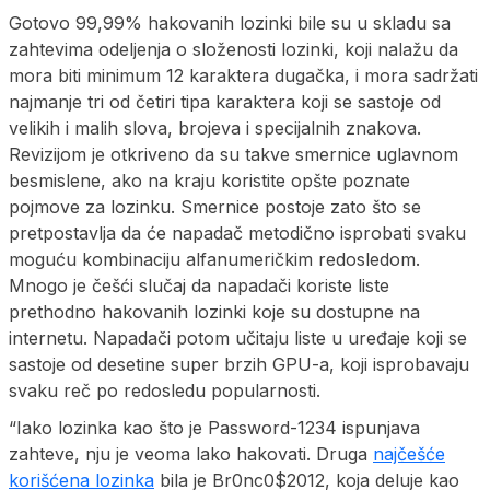
Gotovo 99,99% hakovanih lozinki bile su u skladu sa
zahtevima odeljenja o složenosti lozinki, koji nalažu da
mora biti minimum 12 karaktera dugačka, i mora sadržati
najmanje tri od četiri tipa karaktera koji se sastoje od
velikih i malih slova, brojeva i specijalnih znakova.
Revizijom je otkriveno da su takve smernice uglavnom
besmislene, ako na kraju koristite opšte poznate
pojmove za lozinku. Smernice postoje zato što se
pretpostavlja da će napadač metodično isprobati svaku
moguću kombinaciju alfanumeričkim redosledom.
Mnogo je češći slučaj da napadači koriste liste
prethodno hakovanih lozinki koje su dostupne na
internetu. Napadači potom učitaju liste u uređaje koji se
sastoje od desetine super brzih GPU-a, koji isprobavaju
svaku reč po redosledu popularnosti.
“Iako lozinka kao što je Password-1234 ispunjava
zahteve, nju je veoma lako hakovati. Druga
najčešće
korišćena lozinka
bila je Br0nc0$2012, koja deluje kao