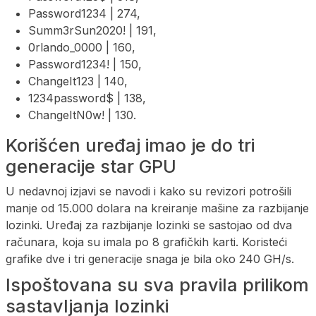
Password1234 | 274,
Summ3rSun2020! | 191,
0rlando_0000 | 160,
Password1234! | 150,
ChangeIt123 | 140,
1234password$ | 138,
ChangeItN0w! | 130.
Korišćen uređaj imao je do tri
generacije star GPU
U nedavnoj izjavi se navodi i kako su revizori potrošili
manje od 15.000 dolara na kreiranje mašine za razbijanje
lozinki. Uređaj za razbijanje lozinki se sastojao od dva
računara, koja su imala po 8 grafičkih karti. Koristeći
grafike dve i tri generacije snaga je bila oko 240 GH/s.
Ispoštovana su sva pravila prilikom
sastavljanja lozinki