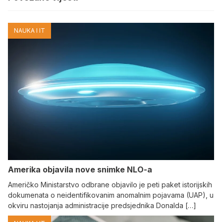
NAUKA I IT
Amerika objavila nove snimke NLO-a
Američko Ministarstvo odbrane objavilo je peti paket istorijskih
dokumenata o neidentifikovanim anomalnim pojavama (UAP), u
okviru nastojanja administracije predsjednika Donalda […]