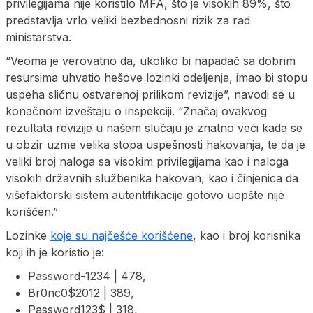
privilegijama nije koristilo MFA, što je visokih 89%, što
predstavlja vrlo veliki bezbednosni rizik za rad
ministarstva.
“Veoma je verovatno da, ukoliko bi napadač sa dobrim
resursima uhvatio hešove lozinki odeljenja, imao bi stopu
uspeha sličnu ostvarenoj prilikom revizije”, navodi se u
konačnom izveštaju o inspekciji. “Značaj ovakvog
rezultata revizije u našem slučaju je znatno veći kada se
u obzir uzme velika stopa uspešnosti hakovanja, te da je
veliki broj naloga sa visokim privilegijama kao i naloga
visokih državnih službenika hakovan, kao i činjenica da
višefaktorski sistem autentifikacije gotovo uopšte nije
korišćen.”
Lozinke
koje su najčešće korišćene
, kao i broj korisnika
koji ih je koristio je:
Password-1234 | 478,
Br0nc0$2012 | 389,
Password123$ | 318,