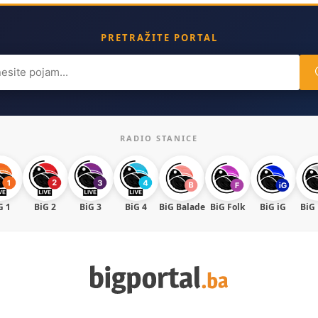
PRETRAŽITE PORTAL
ch
RADIO STANICE
G 1
BiG 2
BiG 3
BiG 4
BiG Balade
BiG Folk
BiG iG
BiG