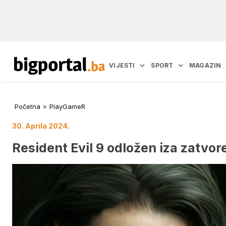
VIJESTI
SPORT
MAGAZIN
Početna
»
PlayGameR
30. Aprila 2024.
Resident Evil 9 odložen iza zatvor