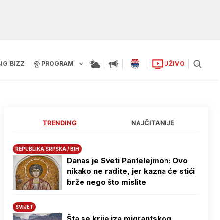
BIG BIZZ
PROGRAM
UŽIVO
TRENDING
NAJČITANIJE
REPUBLIKA SRPSKA / BIH
Danas je Sveti Pantelejmon: Ovo
nikako ne radite, jer kazna će stići
brže nego što mislite
SVIJET
Šta se krije iza migrantskog