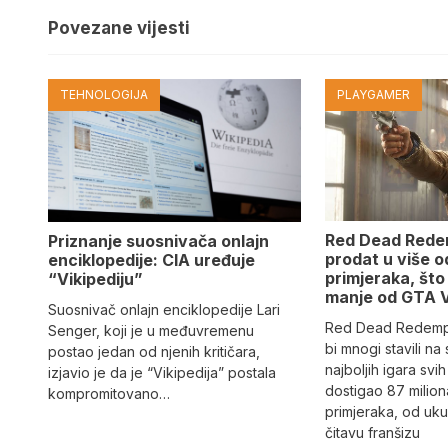
Povezane vijesti
TEHNOLOGIJA
PLAYGAMER
Red Dead Redem
Priznanje suosnivača onlajn
prodat u više o
enciklopedije: CIA uređuje
primjeraka, što
“Vikipediju”
manje od GTA 
Suosnivač onlajn enciklopedije Lari
Red Dead Redempti
Senger, koji je u međuvremenu
bi mnogi stavili na 
postao jedan od njenih kritičara,
najboljih igara sv
izjavio je da je “Vikipedija” postala
dostigao 87 milion
kompromitovano…
primjeraka, od uku
čitavu franšizu