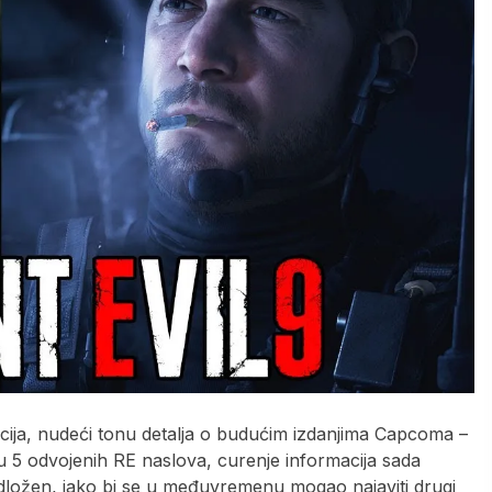
cija, nudeći tonu detalja o budućim izdanjima Capcoma –
u 5 odvojenih RE naslova, curenje informacija sada
 odložen, iako bi se u međuvremenu mogao najaviti drugi