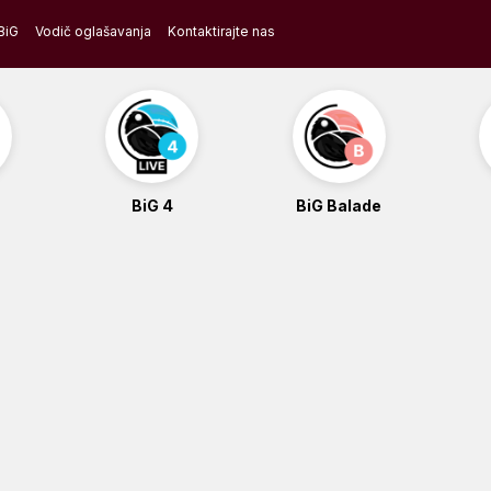
BiG
Vodič oglašavanja
Kontaktirajte nas
BiG 4
BiG Balade