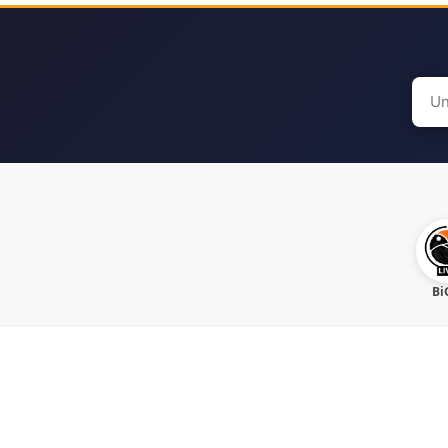
Sear
for:
Bi