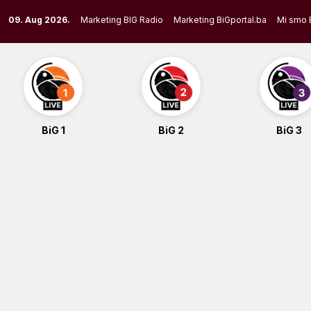
Skip
09. Aug 2026.
Marketing BIG Radio
Marketing BiGportal.ba
Mi smo 
to
content
BiG 1
BiG 2
BiG 3