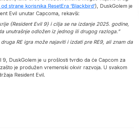
no od strane korisnika ResetEra ‘Blackbird’
), DuskGolem je
ent Evil unutar Capcoma, rekavši:
ije {Resident Evil 9} i cilja se na izdanje 2025. godine,
a unutrašnje odložen iz jednog ili drugog razloga.”
ruga RE igra može najaviti i izdati pre RE9, ali znam da
vil 9, DuskGolem je u prošlosti tvrdio da će Capcom za
ti zašto je produžen vremenski okvir razvoja. U svakom
ržaja Resident Evil.