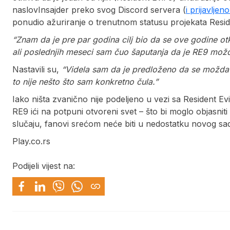
naslovInsajder preko svog Discord servera (
i prijavlje
ponudio ažuriranje o trenutnom statusu projekata Resid
“Znam da je pre par godina cilj bio da se ove godine otkr
ali poslednjih meseci sam čuo šaputanja da je RE9 možd
Nastavili su,
“Videla sam da je predloženo da se možda d
to nije nešto što sam konkretno čula.”
Iako ništa zvanično nije podeljeno u vezi sa Resident E
RE9 ići na potpuni otvoreni svet – što bi moglo objasni
slučaju, fanovi srećom neće biti u nedostatku novog sad
Play.co.rs
Podijeli vijest na: