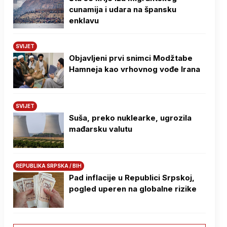
cunamija i udara na špansku
enklavu
SVIJET
Objavljeni prvi snimci Modžtabe
Hamneja kao vrhovnog vođe Irana
SVIJET
Suša, preko nuklearke, ugrozila
mađarsku valutu
REPUBLIKA SRPSKA / BIH
Pad inflacije u Republici Srpskoj,
pogled uperen na globalne rizike