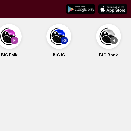
BiG Folk
BiG iG
BiG Rock