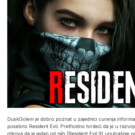
DuskGolem je dobro poznat u zajednici curenja informa
posebno Resident Evil. Prethodno tvrdeći da je u razvoj
otkriva da je jedan od njih (Resident Evil 9) unutrašnje