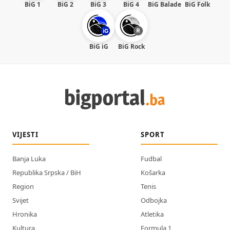
BiG 1
BiG 2
BiG 3
BiG 4
BiG Balade
BiG Folk
BiG iG
BiG Rock
VIJESTI
SPORT
Banja Luka
Fudbal
Republika Srpska / BiH
Košarka
Region
Tenis
Svijet
Odbojka
Hronika
Atletika
Kultura
Formula 1