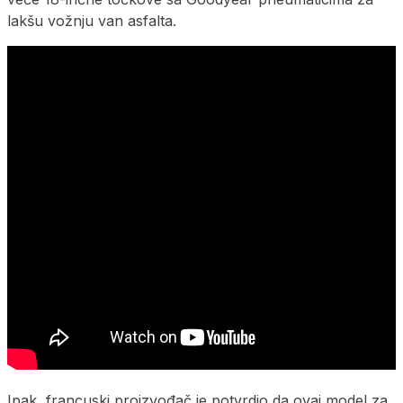
lakšu vožnju van asfalta.
Ipak, francuski proizvođač je potvrdio da ovaj model za