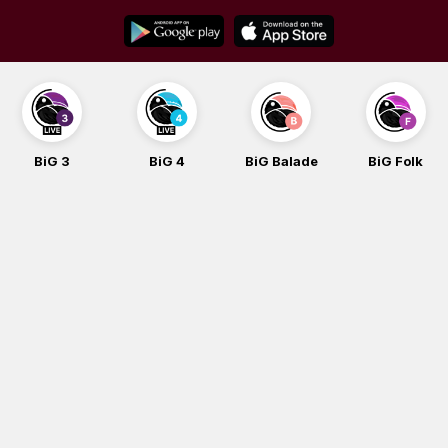
Skip
to
content
BiG 4
BiG Balade
BiG Folk
BiG iG