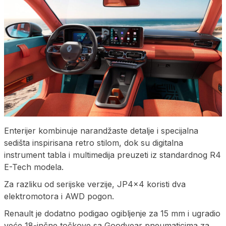
Enterijer kombinuje narandžaste detalje i specijalna
sedišta inspirisana retro stilom, dok su digitalna
instrument tabla i multimedija preuzeti iz standardnog R4
E-Tech modela.
Za razliku od serijske verzije, JP4x4 koristi dva
elektromotora i AWD pogon.
Renault je dodatno podigao ogibljenje za 15 mm i ugradio
veće 18-inčne točkove sa Goodyear pneumaticima za