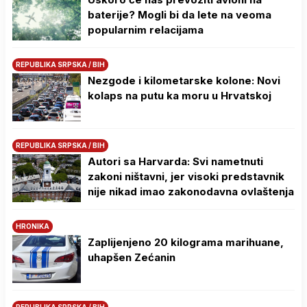
baterije? Mogli bi da lete na veoma
popularnim relacijama
REPUBLIKA SRPSKA / BIH
Nezgode i kilometarske kolone: Novi
kolaps na putu ka moru u Hrvatskoj
REPUBLIKA SRPSKA / BIH
Autori sa Harvarda: Svi nametnuti
zakoni ništavni, jer visoki predstavnik
nije nikad imao zakonodavna ovlaštenja
HRONIKA
Zaplijenjeno 20 kilograma marihuane,
uhapšen Zećanin
REPUBLIKA SRPSKA / BIH