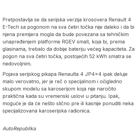
Pretpostavlja se da serijska verzija krosovera Renault 4
E-Tech sa pogonom na sva četiri točka nije daleko i da bi
njena premijera mogla da bude povezana sa tehničkim
unapređenjem platforme RGEV small, koja bi, prema
glasinama, trebalo da dobije bateriju većeg kapaciteta. Za
pogon na sva četiri točka, postojećih 52 kWh smatra se
nedovoljnim.
Pojava serijskog pikapa Renaulta 4 JP4x4 ipak deluje
malo verovatno, jer je reč o specijalnom i očigledno
skupom modelu sa karoserijom koja nije naročito
praktična kada su vremenski uslovi u pitanju. Ipak,
moguće je da će nešto slično pre ili kasnije ponuditi neka
specijalizovana karoserijska radionica.
AutoRepublika