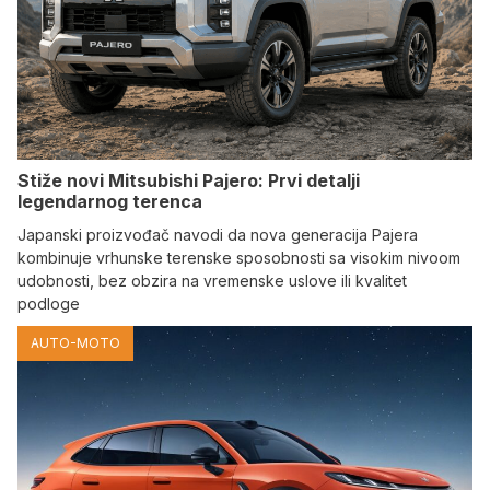
Stiže novi Mitsubishi Pajero: Prvi detalji
legendarnog terenca
Japanski proizvođač navodi da nova generacija Pajera
kombinuje vrhunske terenske sposobnosti sa visokim nivoom
udobnosti, bez obzira na vremenske uslove ili kvalitet
podloge
AUTO-MOTO