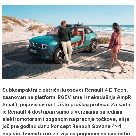
Subkompaktni električni krosover Renault 4 E-Tech,
zasnovan na platformi RGEV small (nekadašnja AmpR
Small), pojavio se na tržištu prošlog proleća. Za sada
je Renault 4 dostupan samo u verzijama sa jednim
elektromotorom i pogonom na prednje točkove, ali je
još pre godinu dana koncept Renault Savane 4×4
najavio dvomotornu verziju sa pogonom na sva četiri