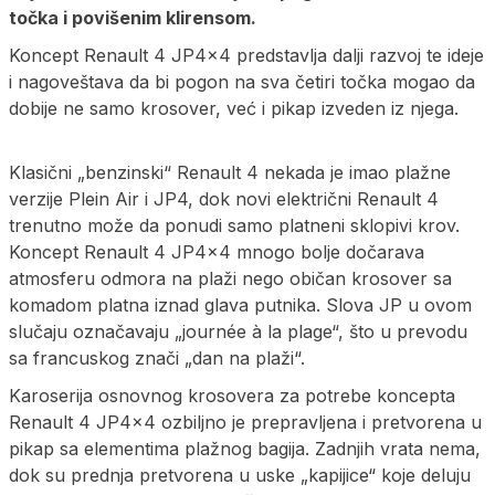
točka i povišenim klirensom.
Koncept Renault 4 JP4x4 predstavlja dalji razvoj te ideje
i nagoveštava da bi pogon na sva četiri točka mogao da
dobije ne samo krosover, već i pikap izveden iz njega.
Klasični „benzinski“ Renault 4 nekada je imao plažne
verzije Plein Air i JP4, dok novi električni Renault 4
trenutno može da ponudi samo platneni sklopivi krov.
Koncept Renault 4 JP4x4 mnogo bolje dočarava
atmosferu odmora na plaži nego običan krosover sa
komadom platna iznad glava putnika. Slova JP u ovom
slučaju označavaju „journée à la plage“, što u prevodu
sa francuskog znači „dan na plaži“.
Karoserija osnovnog krosovera za potrebe koncepta
Renault 4 JP4x4 ozbiljno je prepravljena i pretvorena u
pikap sa elementima plažnog bagija. Zadnjih vrata nema,
dok su prednja pretvorena u uske „kapijice“ koje deluju