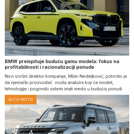
BMW preispituje buduću gamu modela: fokus na
profitabilnosti i racionalizaciji ponude
Novi izvršni direktor kompanije, Milan Nedeljković, potvrdio je
da njemački proizvođač vozila analizira koji će modeli,
tehnologije i pogonski sistemi imati mesto u budućoj ponudi
AUTO-MOTO