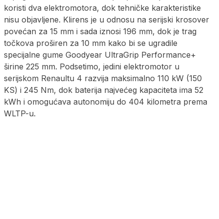
koristi dva elektromotora, dok tehničke karakteristike
nisu objavljene. Klirens je u odnosu na serijski krosover
povećan za 15 mm i sada iznosi 196 mm, dok je trag
točkova proširen za 10 mm kako bi se ugradile
specijalne gume Goodyear UltraGrip Performance+
širine 225 mm. Podsetimo, jedini elektromotor u
serijskom Renaultu 4 razvija maksimalno 110 kW (150
KS) i 245 Nm, dok baterija najvećeg kapaciteta ima 52
kWh i omogućava autonomiju do 404 kilometra prema
WLTP-u.