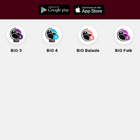
Skip
to
content
BiG 4
BiG Balade
BiG Folk
BiG i