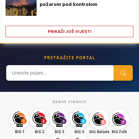
požarom pod kontrolom
PRIKAŽI JOŠ VIJESTI
PRETRAŽITE PORTAL
Search
for:
RADIO STANICE
BiG 1
BiG 2
BiG 3
BiG 4
BiG Balade
BiG Folk