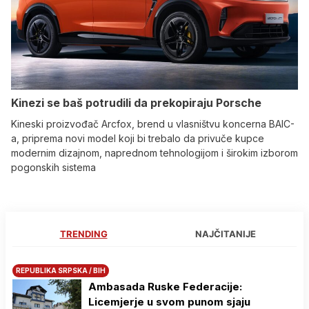
Kinezi se baš potrudili da prekopiraju Porsche
Kineski proizvođač Arcfox, brend u vlasništvu koncerna BAIC-
a, priprema novi model koji bi trebalo da privuče kupce
modernim dizajnom, naprednom tehnologijom i širokim izborom
pogonskih sistema
TRENDING
NAJČITANIJE
REPUBLIKA SRPSKA / BIH
Ambasada Ruske Federacije:
Licemjerje u svom punom sjaju