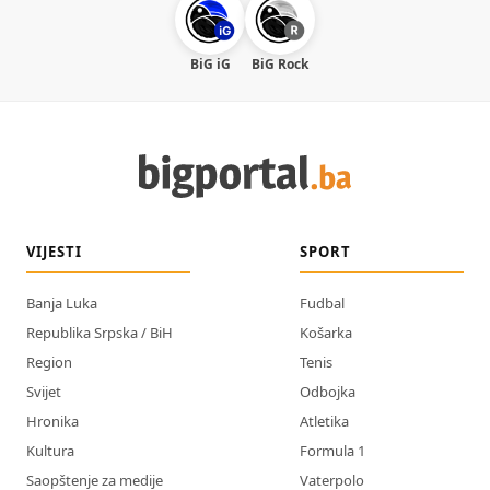
BiG iG
BiG Rock
VIJESTI
SPORT
Banja Luka
Fudbal
Republika Srpska / BiH
Košarka
Region
Tenis
Svijet
Odbojka
Hronika
Atletika
Kultura
Formula 1
Saopštenje za medije
Vaterpolo