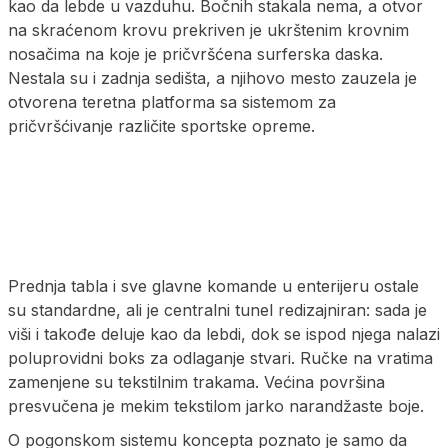
kao da lebde u vazduhu. Bočnih stakala nema, a otvor
na skraćenom krovu prekriven je ukrštenim krovnim
nosačima na koje je pričvršćena surferska daska.
Nestala su i zadnja sedišta, a njihovo mesto zauzela je
otvorena teretna platforma sa sistemom za
pričvršćivanje različite sportske opreme.
Prednja tabla i sve glavne komande u enterijeru ostale
su standardne, ali je centralni tunel redizajniran: sada je
viši i takođe deluje kao da lebdi, dok se ispod njega nalazi
poluprovidni boks za odlaganje stvari. Ručke na vratima
zamenjene su tekstilnim trakama. Većina površina
presvučena je mekim tekstilom jarko narandžaste boje.
O pogonskom sistemu koncepta poznato je samo da