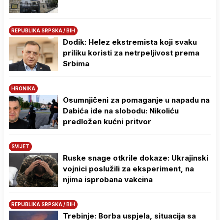
REPUBLIKA SRPSKA / BIH
Dodik: Helez ekstremista koji svaku
priliku koristi za netrpeljivost prema
Srbima
HRONIKA
Osumnjičeni za pomaganje u napadu na
Dabića ide na slobodu: Nikoliću
predložen kućni pritvor
SVIJET
Ruske snage otkrile dokaze: Ukrajinski
vojnici poslužili za eksperiment, na
njima isprobana vakcina
REPUBLIKA SRPSKA / BIH
Trebinje: Borba uspjela, situacija sa