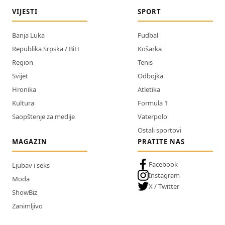
VIJESTI
SPORT
Banja Luka
Fudbal
Republika Srpska / BiH
Košarka
Region
Tenis
Svijet
Odbojka
Hronika
Atletika
Kultura
Formula 1
Saopštenje za medije
Vaterpolo
Ostali sportovi
MAGAZIN
PRATITE NAS
Facebook
Ljubav i seks
Instagram
Moda
X / Twitter
ShowBiz
Zanimljivo