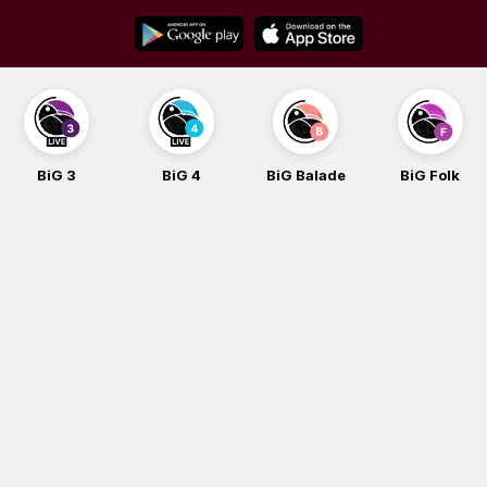
Skip
to
content
BiG 3
BiG 4
BiG Balade
BiG Folk