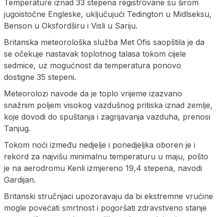
Temperature iznad 33 stepena registrovane su širom
jugoistočne Engleske, uključujući Tedington u Midlseksu,
Benson u Oksfordširu i Visli u Sariju.
Britanska meteorološka služba Met Ofis saopštila je da
se očekuje nastavak toplotnog talasa tokom cijele
sedmice, uz mogućnost da temperatura ponovo
dostigne 35 stepeni.
Meteorolozi navode da je toplo vrijeme izazvano
snažnim poljem visokog vazdušnog pritiska iznad zemlje,
koje dovodi do spuštanja i zagrijavanja vazduha, prenosi
Tanjug.
Tokom noći između nedjelje i ponedjeljka oboren je i
rekord za najvišu minimalnu temperaturu u maju, pošto
je na aerodromu Kenli izmjereno 19,4 stepena, navodi
Gardijan.
Britanski stručnjaci upozoravaju da bi ekstremne vrućine
mogle povećati smrtnost i pogoršati zdravstveno stanje