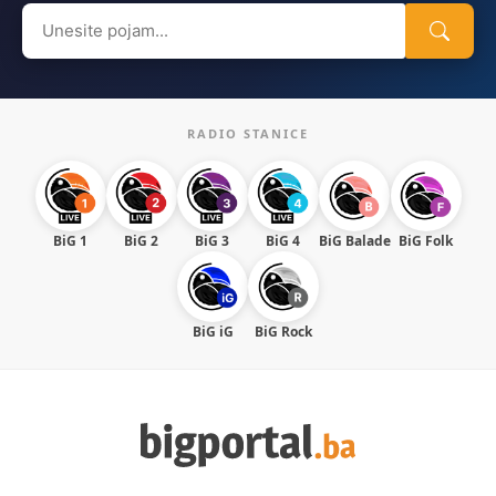
Search
for:
RADIO STANICE
BiG 1
BiG 2
BiG 3
BiG 4
BiG Balade
BiG Folk
BiG iG
BiG Rock