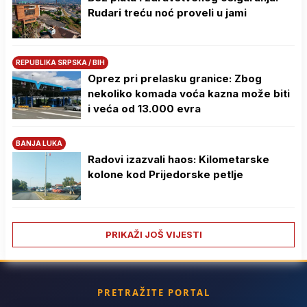
Rudari treću noć proveli u jami
REPUBLIKA SRPSKA / BIH
Oprez pri prelasku granice: Zbog
nekoliko komada voća kazna može biti
i veća od 13.000 evra
BANJA LUKA
Radovi izazvali haos: Kilometarske
kolone kod Prijedorske petlje
PRIKAŽI JOŠ VIJESTI
PRETRAŽITE PORTAL