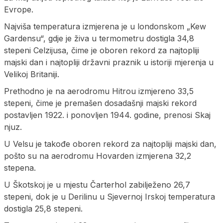
Evrope.
Najviša temperatura izmjerena je u londonskom „Kew
Gardensu“, gdje je živa u termometru dostigla 34,8
stepeni Celzijusa, čime je oboren rekord za najtopliji
majski dan i najtopliji državni praznik u istoriji mjerenja u
Velikoj Britaniji.
Prethodno je na aerodromu Hitrou izmjereno 33,5
stepeni, čime je premašen dosadašnji majski rekord
postavljen 1922. i ponovljen 1944. godine, prenosi Skaj
njuz.
U Velsu je takođe oboren rekord za najtopliji majski dan,
pošto su na aerodromu Hovarden izmjerena 32,2
stepena.
U Škotskoj je u mjestu Čarterhol zabilježeno 26,7
stepeni, dok je u Derilinu u Sjevernoj Irskoj temperatura
dostigla 25,8 stepeni.