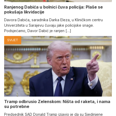
Ranjenog Dabića u bolnici čuva policija: Plaše se
pokušaja likvidacije
Davora Dabića, saradnika Darka Eleza, u Kliničkom centru
Univerziteta u Sarajevu čuvaju jake policijske snage.
Podsjećamo, Davor Dabić je ranjen […]
SVIJET
Tramp odbrusio Zelenskom: Ništa od raketa, i nama
su potrebne
Predsednik SAD Donald Tramp izjavio je da su Sjedinjene