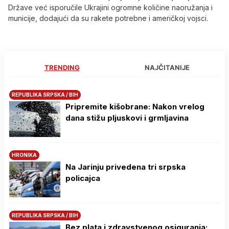
Države već isporučile Ukrajini ogromne količine naoružanja i
municije, dodajući da su rakete potrebne i američkoj vojsci.
TRENDING
NAJČITANIJE
REPUBLIKA SRPSKA / BIH
Pripremite kišobrane: Nakon vrelog
dana stižu pljuskovi i grmljavina
HRONIKA
Na Јarinju privedena tri srpska
policajca
REPUBLIKA SRPSKA / BIH
Bez plata i zdravstvenog osiguranja: