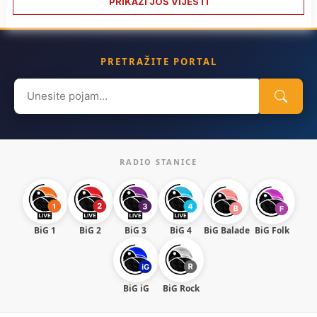
PRIKAŽI JOŠ VIJESTI
PRETRAŽITE PORTAL
Search
for:
RADIO STANICE
BiG 1
BiG 2
BiG 3
BiG 4
BiG Balade
BiG Folk
BiG iG
BiG Rock