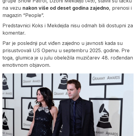
grupe Snow Patrol, Džoni Mekdejd (49), stavili su tačku
na vezu
nakon više od deset godina zajedno
, prenosi i
magazin “People”.
Predstavnici Koks i Mekdejda nisu odmah bili dostupni za
komentar.
Par je poslednji put viđen zajedno u javnosti kada su
prisustvovali US Openu u septembru 2025. godine. Pre
toga, glumica je u julu obeležila muzičarev 48. rođendan
emotivnom objavom.