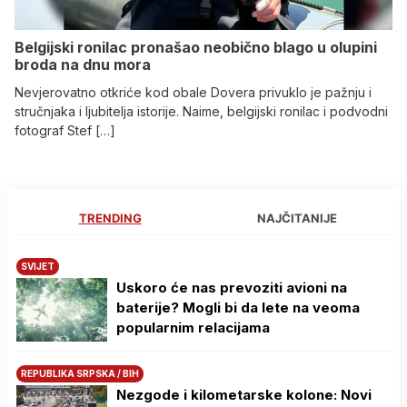
Belgijski ronilac pronašao neobično blago u olupini
broda na dnu mora
Nevjerovatno otkriće kod obale Dovera privuklo je pažnju i
stručnjaka i ljubitelja istorije. Naime, belgijski ronilac i podvodni
fotograf Stef […]
TRENDING
NAJČITANIJE
SVIJET
Uskoro će nas prevoziti avioni na
baterije? Mogli bi da lete na veoma
popularnim relacijama
REPUBLIKA SRPSKA / BIH
Nezgode i kilometarske kolone: Novi