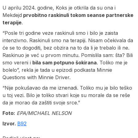
U aprilu 2024. godine, Koks je otkrila da su ona i
Mekdejd
prvobitno raskinuli tokom seanse partnerske
terapije
.
“Posle tri godine veze raskinuli smo i bilo je zaista
intenzivno. Raskinuli smo na terapiji. Nisam očekivala da
će se to dogoditi, bez obzira na to da li je trebalo ili ne.
Raskinuo je već u prvom minutu. Pomislila sam: šta? Bili
smo vereni i
bila sam potpuno šokirana
. Toliko me je
bolelo”, rekla je tada u epizodi podkasta Minnie
Questions with Minnie Driver.
“Nije pokušavao da me iznenadi. Toliko mu je bilo teško
u toj vezi. Bilo je toliko stvari koje su morale da se reše
da je morao da zaštiti svoje srce.”
Foto:
EPA/MICHAEL NELSON
Izvor.
B92