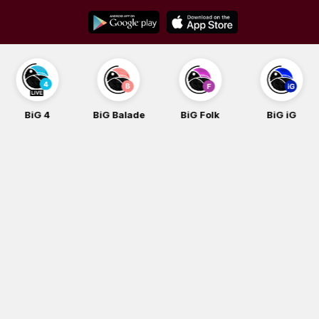
Skip
to
content
BiG 4
BiG Balade
BiG Folk
BiG iG