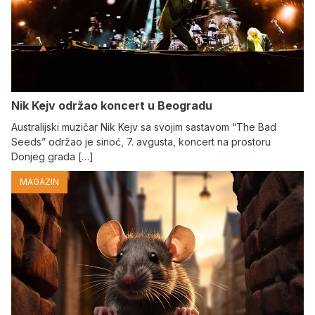
Nik Kejv održao koncert u Beogradu
Australijski muzičar Nik Kejv sa svojim sastavom “The Bad
Seeds” održao je sinoć, 7. avgusta, koncert na prostoru
Donjeg grada […]
MAGAZIN