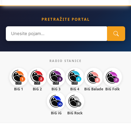
PRETRAŽITE PORTAL
Search
for:
RADIO STANICE
BiG 1
BiG 2
BiG 3
BiG 4
BiG Balade
BiG Folk
BiG iG
BiG Rock