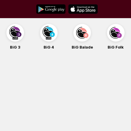
Skip
to
content
BiG 3
BiG 4
BiG Balade
BiG Folk