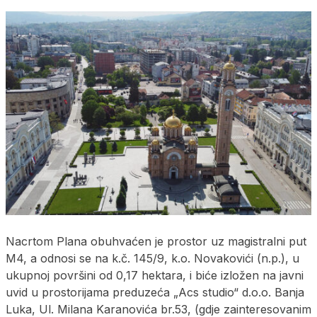
Nacrtom Plana obuhvaćen je prostor uz magistralni put
M4, a odnosi se na k.č. 145/9, k.o. Novakovići (n.p.), u
ukupnoj površini od 0,17 hektara, i biće izložen na javni
uvid u prostorijama preduzeća „Acs studio“ d.o.o. Banja
Luka, Ul. Milana Karanovića br.53, (gdje zainteresovanim