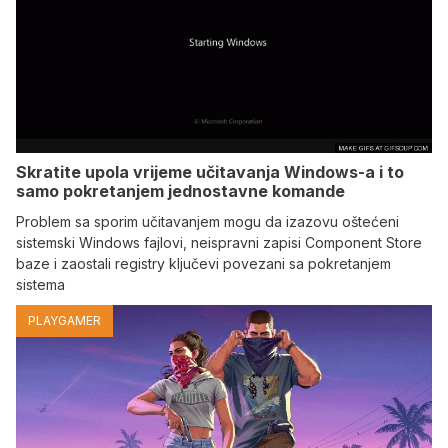
Skratite upola vrijeme učitavanja Windows-a i to
samo pokretanjem jednostavne komande
Problem sa sporim učitavanjem mogu da izazovu oštećeni
sistemski Windows fajlovi, neispravni zapisi Component Store
baze i zaostali registry ključevi povezani sa pokretanjem
sistema
PLAYGAMER