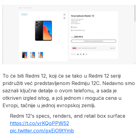
To će biti Redmi 12, koji će se tako u Redmi 12 seriji
pridružiti već predstavljenom Redmiju 12C. Nedavno smo
saznali ključne detalje o ovom telefonu, a sada je
otkriven izgled istog, a još jednom i moguća cena u
Evropi, tačnije u jednoj evropskoj zemlji.
Redmi 12's specs, renders, and retail box surface
https://t.co/vrKQoPPW52
pic.twitter.com/pxEjO9tYmb