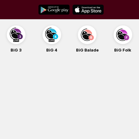
Skip
to
content
BiG 4
BiG Balade
BiG Folk
BiG iG