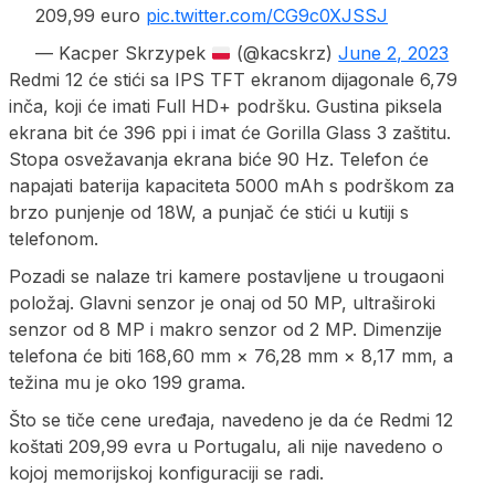
209,99 euro
pic.twitter.com/CG9c0XJSSJ
— Kacper Skrzypek
(@kacskrz)
June 2, 2023
Redmi 12 će stići sa IPS TFT ekranom dijagonale 6,79
inča, koji će imati Full HD+ podršku. Gustina piksela
ekrana bit će 396 ppi i imat će Gorilla Glass 3 zaštitu.
Stopa osvežavanja ekrana biće 90 Hz. Telefon će
napajati baterija kapaciteta 5000 mAh s podrškom za
brzo punjenje od 18W, a punjač će stići u kutiji s
telefonom.
Pozadi se nalaze tri kamere postavljene u trougaoni
položaj. Glavni senzor je onaj od 50 MP, ultraširoki
senzor od 8 MP i makro senzor od 2 MP. Dimenzije
telefona će biti 168,60 mm × 76,28 mm × 8,17 mm, a
težina mu je oko 199 grama.
Što se tiče cene uređaja, navedeno je da će Redmi 12
koštati 209,99 evra u Portugalu, ali nije navedeno o
kojoj memorijskoj konfiguraciji se radi.