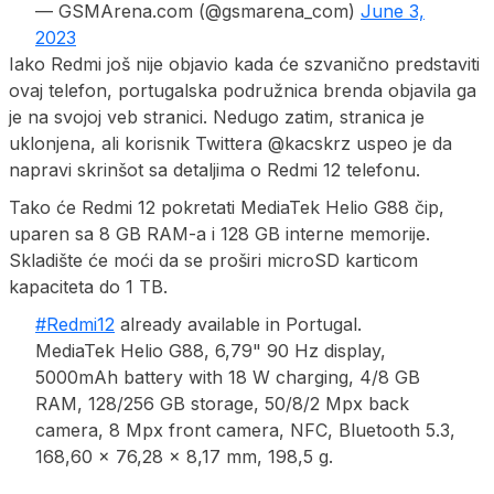
— GSMArena.com (@gsmarena_com)
June 3,
2023
Iako Redmi još nije objavio kada će szvanično predstaviti
ovaj telefon, portugalska podružnica brenda objavila ga
je na svojoj veb stranici. Nedugo zatim, stranica je
uklonjena, ali korisnik Twittera @kacskrz uspeo je da
napravi skrinšot sa detaljima o Redmi 12 telefonu.
Tako će Redmi 12 pokretati MediaTek Helio G88 čip,
uparen sa 8 GB RAM-a i 128 GB interne memorije.
Skladište će moći da se proširi microSD karticom
kapaciteta do 1 TB.
#Redmi12
already available in Portugal.
MediaTek Helio G88, 6,79" 90 Hz display,
5000mAh battery with 18 W charging, 4/8 GB
RAM, 128/256 GB storage, 50/8/2 Mpx back
camera, 8 Mpx front camera, NFC, Bluetooth 5.3,
168,60 x 76,28 x 8,17 mm, 198,5 g.