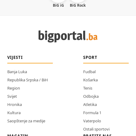
BiG iG
BiG Rock
VIJESTI
SPORT
Banja Luka
Fudbal
Republika Srpska / BiH
Košarka
Region
Tenis
Svijet
Odbojka
Hronika
Atletika
Kultura
Formula 1
Saopštenje za medije
Vaterpolo
Ostali sportovi
MAGAZIN
PRATITE NAS