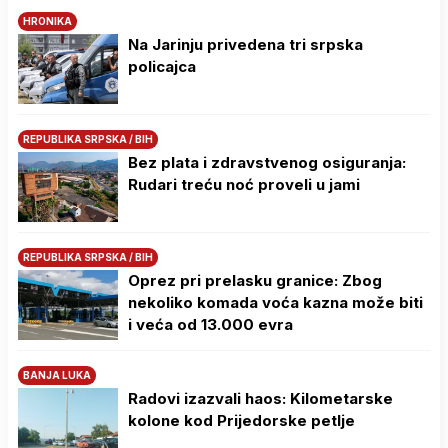
HRONIKA
Na Јarinju privedena tri srpska
policajca
REPUBLIKA SRPSKA / BIH
Bez plata i zdravstvenog osiguranja:
Rudari treću noć proveli u jami
REPUBLIKA SRPSKA / BIH
Oprez pri prelasku granice: Zbog
nekoliko komada voća kazna može biti
i veća od 13.000 evra
BANJA LUKA
Radovi izazvali haos: Kilometarske
kolone kod Prijedorske petlje