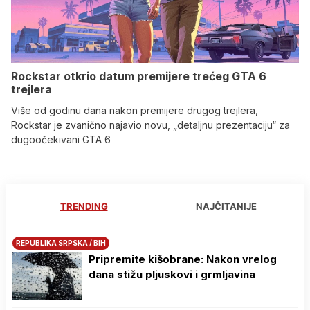
Rockstar otkrio datum premijere trećeg GTA 6
trejlera
Više od godinu dana nakon premijere drugog trejlera,
Rockstar je zvanično najavio novu, „detaljnu prezentaciju“ za
dugoočekivani GTA 6
TRENDING
NAJČITANIJE
REPUBLIKA SRPSKA / BIH
Pripremite kišobrane: Nakon vrelog
dana stižu pljuskovi i grmljavina