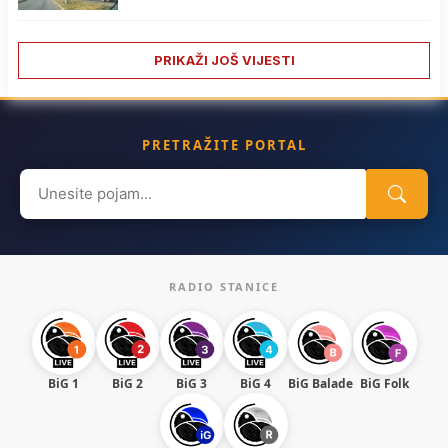
PRIKAŽI JOŠ VIJESTI
PRETRAŽITE PORTAL
Search
for:
RADIO STANICE
BiG 1
BiG 2
BiG 3
BiG 4
BiG Balade
BiG Folk