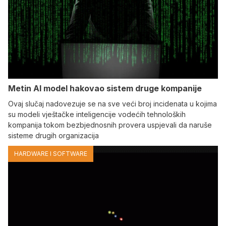
Metin AI model hakovao sistem druge kompanije
Ovaj slučaj nadovezuje se na sve veći broj incidenata u kojima
su modeli vještačke inteligencije vodećih tehnoloških
kompanija tokom bezbjednosnih provera uspjevali da naruše
sisteme drugih organizacija
HARDWARE I SOFTWARE