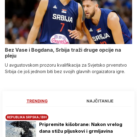
Bez Vase i Bogdana, Srbija traži druge opcije na
pleju
U avgustovskom prozoru kvalifikacija za Svjetsko prvenstvo
Srbija će još jednom biti bez svojih glavnih orgaizatora igre.
TRENDING
NAJČITANIJE
REPUBLIKA SRPSKA / BIH
Pripremite kišobrane: Nakon vrelog
dana stižu pljuskovi i grmljavina