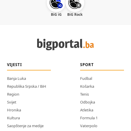
BiG iG
BiG Rock
VIJESTI
SPORT
Banja Luka
Fudbal
Republika Srpska / BiH
Košarka
Region
Tenis
Svijet
Odbojka
Hronika
Atletika
Kultura
Formula 1
Saopštenje za medije
Vaterpolo