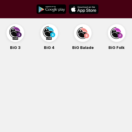
Skip
to
content
BiG 3
BiG 4
BiG Balade
BiG Folk