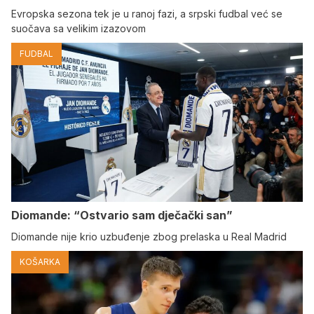
Evropska sezona tek je u ranoj fazi, a srpski fudbal već se
suočava sa velikim izazovom
FUDBAL
Diomande: “Ostvario sam dječački san”
Diomande nije krio uzbuđenje zbog prelaska u Real Madrid
KOŠARKA