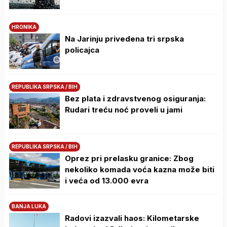
HRONIKA
Na Јarinju privedena tri srpska
policajca
REPUBLIKA SRPSKA / BIH
Bez plata i zdravstvenog osiguranja:
Rudari treću noć proveli u jami
REPUBLIKA SRPSKA / BIH
Oprez pri prelasku granice: Zbog
nekoliko komada voća kazna može biti
i veća od 13.000 evra
BANJA LUKA
Radovi izazvali haos: Kilometarske