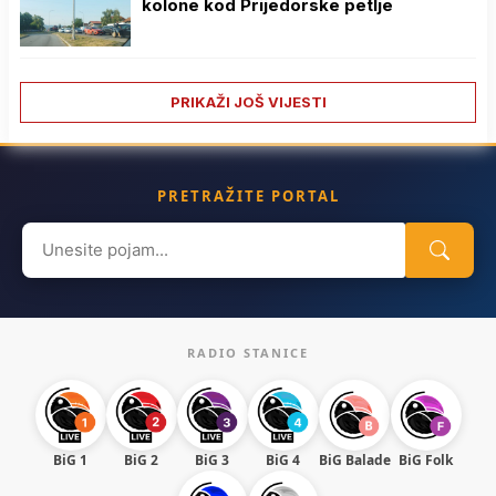
kolone kod Prijedorske petlje
PRIKAŽI JOŠ VIJESTI
PRETRAŽITE PORTAL
Search
for:
RADIO STANICE
BiG 1
BiG 2
BiG 3
BiG 4
BiG Balade
BiG Folk