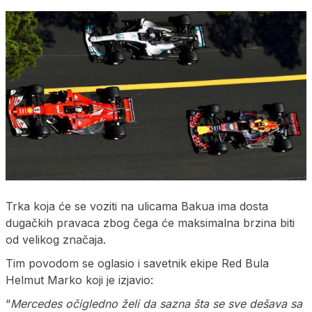
Trka koja će se voziti na ulicama Bakua ima dosta
dugačkih pravaca zbog čega će maksimalna brzina biti
od velikog značaja.
Tim povodom se oglasio i savetnik ekipe Red Bula
Helmut Marko koji je izjavio:
“
Mercedes očigledno želi da sazna šta se sve dešava sa