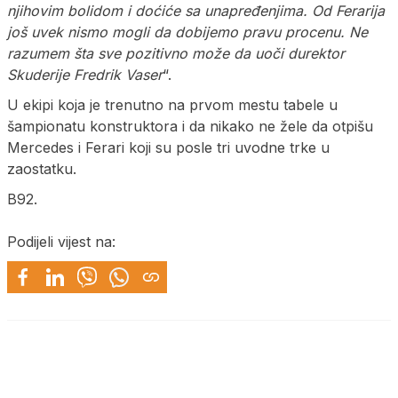
njihovim bolidom i doćiće sa unapređenjima. Od Ferarija
još uvek nismo mogli da dobijemo pravu procenu. Ne
razumem šta sve pozitivno može da uoči durektor
Skuderije Fredrik Vaser
“.
U ekipi koja je trenutno na prvom mestu tabele u
šampionatu konstruktora i da nikako ne žele da otpišu
Mercedes i Ferari koji su posle tri uvodne trke u
zaostatku.
B92.
Podijeli vijest na: