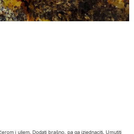
rom i uljem. Dodati brašno, pa ga izjednaciti. Umutiti