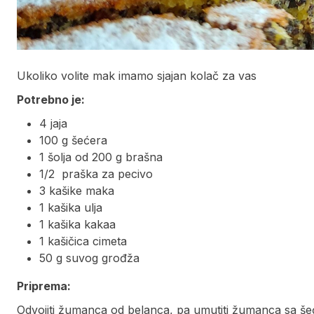
Ukoliko volite mak imamo sjajan kolač za vas
Potrebno je:
4 jaja
100 g šećera
1 šolja od 200 g brašna
1/2 praška za pecivo
3 kašike maka
1 kašika ulja
1 kašika kakaa
1 kašičica cimeta
50 g suvog grođža
Priprema:
Odvojiti žumanca od belanca, pa umutiti žumanca sa šeće