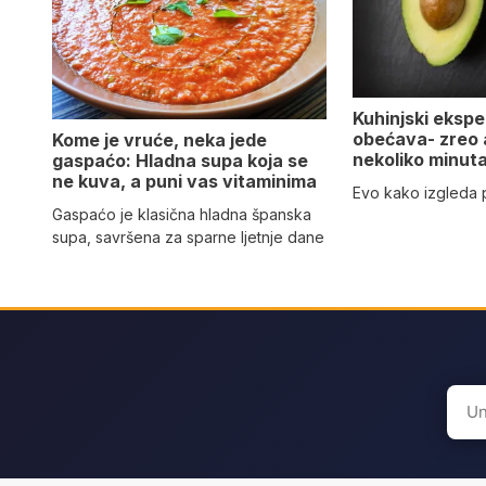
Kuhinjski eksper
obećava- zreo
Kome je vruće, neka jede
nekoliko minut
gaspaćo: Hladna supa koja se
ne kuva, a puni vas vitaminima
Evo kako izgleda
Gaspaćo je klasična hladna španska
supa, savršena za sparne ljetnje dane
Sear
for: