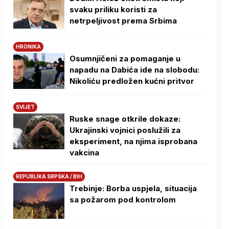
svaku priliku koristi za
netrpeljivost prema Srbima
HRONIKA
Osumnjičeni za pomaganje u
napadu na Dabića ide na slobodu:
Nikoliću predložen kućni pritvor
SVIJET
Ruske snage otkrile dokaze:
Ukrajinski vojnici poslužili za
eksperiment, na njima isprobana
vakcina
REPUBLIKA SRPSKA / BIH
Trebinje: Borba uspjela, situacija
sa požarom pod kontrolom