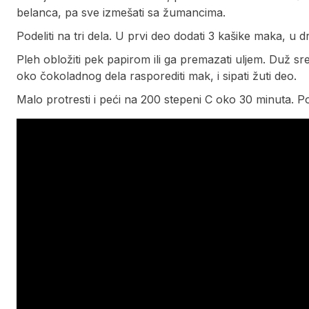
belanca, pa sve izmešati sa žumancima.
Podeliti na tri dela. U prvi deo dodati 3 kašike maka, u
Pleh obložiti pek papirom ili ga premazati uljem. Duž s
oko čokoladnog dela rasporediti mak, i sipati žuti deo.
Malo protresti i peći na 200 stepeni C oko 30 minuta. P