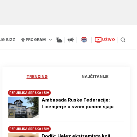
BIG BIZZ
PROGRAM
UŽIVO
TRENDING
NAJČITANIJE
REPUBLIKA SRPSKA / BIH
Ambasada Ruske Federacije:
Licemjerje u svom punom sjaju
REPUBLIKA SRPSKA / BIH
Dodik: Helez ekstremista koji