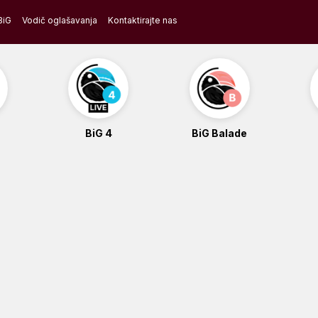
BiG
Vodič oglašavanja
Kontaktirajte nas
BiG 4
BiG Balade