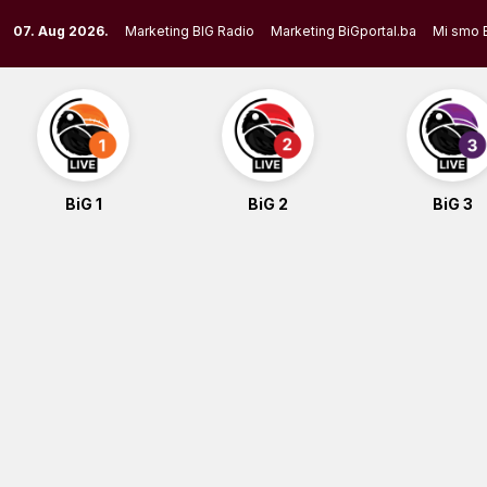
Skip
07. Aug 2026.
Marketing BIG Radio
Marketing BiGportal.ba
Mi smo 
to
content
BiG 1
BiG 2
BiG 3