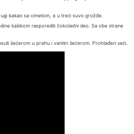
 drugi kakao sa cimetom, a u treći suvo grožđe.
redine kašikom rasporediti čokoladni deo. Sa obe strane
osuti šećerom u prahu i vanilin šećerom. Prohlađen seći.