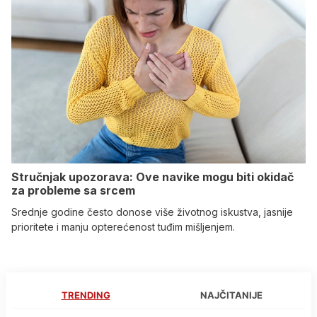
Stručnjak upozorava: Ove navike mogu biti okidač
za probleme sa srcem
Srednje godine često donose više životnog iskustva, jasnije
prioritete i manju opterećenost tuđim mišljenjem.
TRENDING
NAJČITANIJE