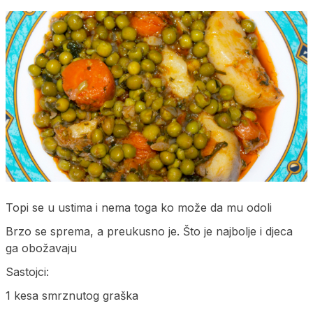
Topi se u ustima i nema toga ko može da mu odoli
Brzo se sprema, a preukusno je. Što je najbolje i djeca
ga obožavaju
Sastojci:
1 kesa smrznutog graška