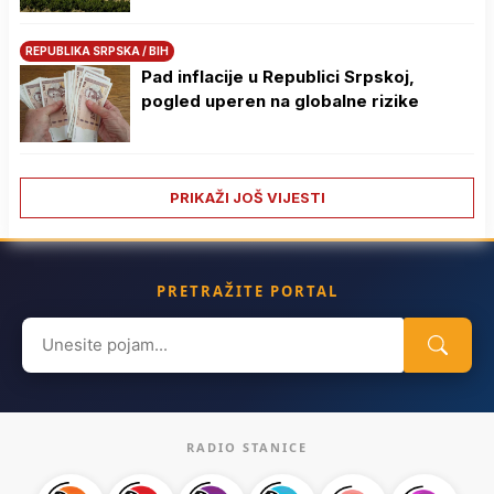
REPUBLIKA SRPSKA / BIH
Pad inflacije u Republici Srpskoj,
pogled uperen na globalne rizike
PRIKAŽI JOŠ VIJESTI
PRETRAŽITE PORTAL
Search
for:
RADIO STANICE