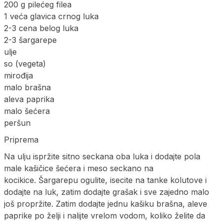
200 g pilećeg filea
1 veća glavica crnog luka
2-3 cena belog luka
2-3 šargarepe
ulje
so (vegeta)
mirođija
malo brašna
aleva paprika
malo šećera
peršun
Priprema
Na ulju ispržite sitno seckana oba luka i dodajte pola
male kašičice šećera i meso seckano na
kocikice. Šargarepu ogulite, isecite na tanke kolutove i
dodajte na luk, zatim dodajte grašak i sve zajedno malo
još propržite. Zatim dodajte jednu kašiku brašna, aleve
paprike po želji i nalijte vrelom vodom, koliko želite da