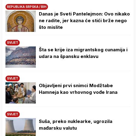
REPUBLIKA SRPSKA / BIH
Danas je Sveti Pantelejmon: Ovo nikako
ne radite, jer kazna će stići brže nego
što mislite
SVIJET
Šta se krije iza migrantskog cunamija i
udara na špansku enklavu
SVIJET
Objavljeni prvi snimci Modžtabe
Hamneja kao vrhovnog vođe Irana
SVIJET
Suša, preko nuklearke, ugrozila
mađarsku valutu