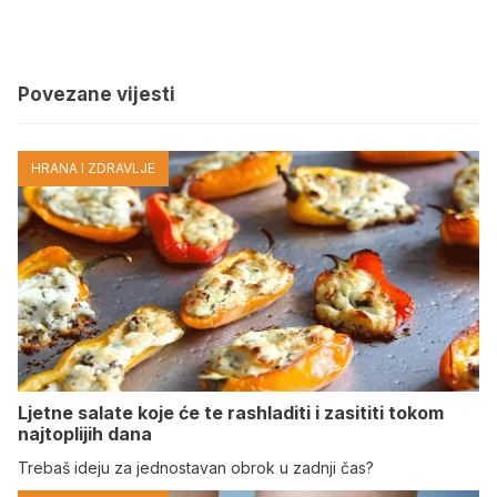
Povezane vijesti
HRANA I ZDRAVLJE
Ljetne salate koje će te rashladiti i zasititi tokom
najtoplijih dana
Trebaš ideju za jednostavan obrok u zadnji čas?