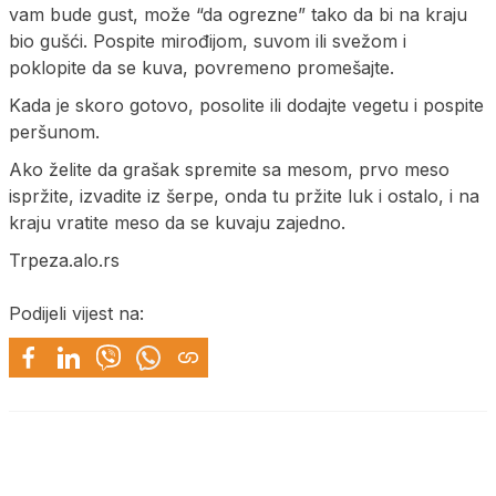
vam bude gust, može “da ogrezne” tako da bi na kraju
bio gušći. Pospite mirođijom, suvom ili svežom i
poklopite da se kuva, povremeno promešajte.
Kada je skoro gotovo, posolite ili dodajte vegetu i pospite
peršunom.
Ako želite da grašak spremite sa mesom, prvo meso
ispržite, izvadite iz šerpe, onda tu pržite luk i ostalo, i na
kraju vratite meso da se kuvaju zajedno.
Trpeza.alo.rs
Podijeli vijest na: