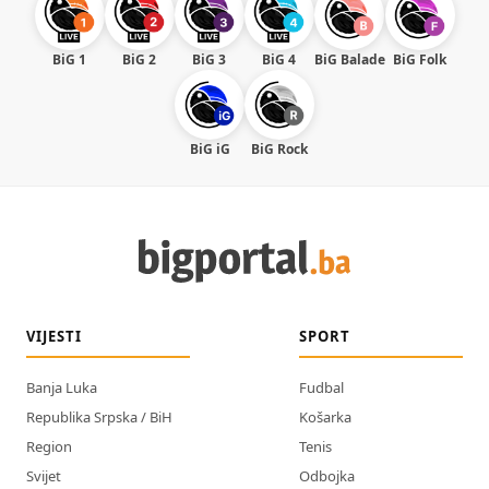
BiG 1
BiG 2
BiG 3
BiG 4
BiG Balade
BiG Folk
BiG iG
BiG Rock
VIJESTI
SPORT
Banja Luka
Fudbal
Republika Srpska / BiH
Košarka
Region
Tenis
Svijet
Odbojka