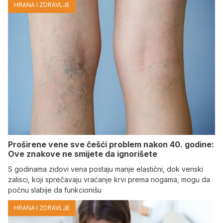
HRANA I ZDRAVLJE
Proširene vene sve češći problem nakon 40. godine:
Ove znakove ne smijete da ignorišete
S godinama zidovi vena postaju manje elastični, dok venski
zalisci, koji sprečavaju vraćanje krvi prema nogama, mogu da
počnu slabije da funkcionišu
HRANA I ZDRAVLJE