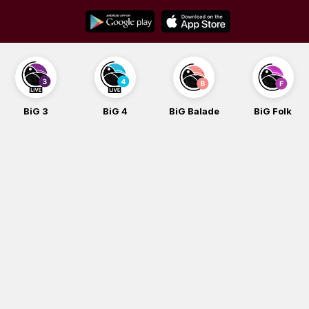
Skip
to
content
BiG 3
BiG 4
BiG Balade
BiG Folk