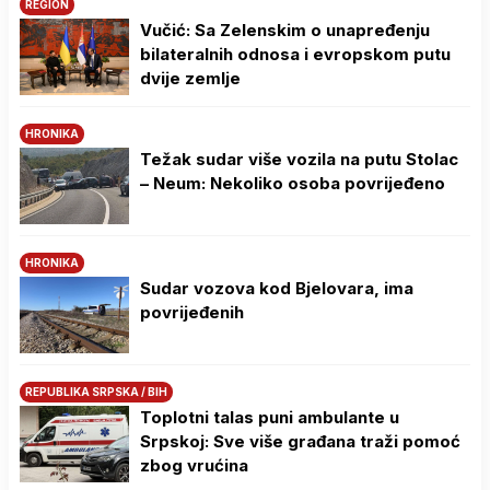
REGION
Vučić: Sa Zelenskim o unapređenju
bilateralnih odnosa i evropskom putu
dvije zemlje
HRONIKA
Težak sudar više vozila na putu Stolac
– Neum: Nekoliko osoba povrijeđeno
HRONIKA
Sudar vozova kod Bjelovara, ima
povrijeđenih
REPUBLIKA SRPSKA / BIH
Toplotni talas puni ambulante u
Srpskoj: Sve više građana traži pomoć
zbog vrućina