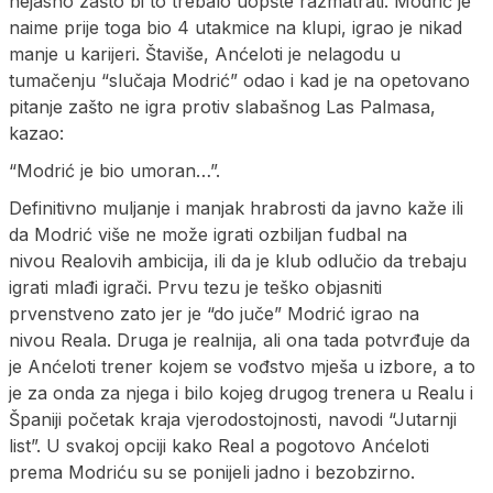
nejasno zašto bi to trebalo uopšte razmatrati. Modrić je
naime prije toga bio 4 utakmice na klupi, igrao je nikad
manje u karijeri. Štaviše, Anćeloti je nelagodu u
tumačenju “slučaja Modrić” odao i kad je na opetovano
pitanje zašto ne igra protiv slabašnog Las Palmasa,
kazao:
“Modrić je bio umoran…”.
Definitivno muljanje i manjak hrabrosti da javno kaže ili
da Modrić više ne može igrati ozbiljan fudbal na
nivou Realovih ambicija, ili da je klub odlučio da trebaju
igrati mlađi igrači. Prvu tezu je teško objasniti
prvenstveno zato jer je “do juče” Modrić igrao na
nivou Reala. Druga je realnija, ali ona tada potvrđuje da
je Anćeloti trener kojem se vođstvo mješa u izbore, a to
je za onda za njega i bilo kojeg drugog trenera u Realu i
Španiji početak kraja vjerodostojnosti, navodi “Jutarnji
list”. U svakoj opciji kako Real a pogotovo Anćeloti
prema Modriću su se ponijeli jadno i bezobzirno.