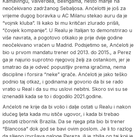
Kamavingu, Valverdea, Belingama, nešto manje na
neočekivano zadržanog Sebaljosa. Anćelotti je još za
vrijeme dugog boravka u AC Milanu stekao auru da je
“vojnik kluba”. Ili kako bi mu kritičari zlurado prišili,
“čovjek kompanije”. U Realu je Italijan to demonstrirao u
više navrata, a pogotovo otkako je prije dvije godine
neočekivano vraćen u Madrid. Podsjetimo se, Anćeloti je
bio u prvom mandatu trener od 2013. do 2015., a Perez
ga je najurio suprotno njegovoj želji za ostankom, jer je
smatrao da je odveć popustljiv prema igračima, nema
discipline i forsira “neke” igrače. Anćeloti je jako teško
podnio taj otkaz, i godinama je govorio da bi se rado
vratio u Real i da su mu uslovi nebitni. Skoro svi su se
iznenadili kada se to i dogodilo 2021.godine.
Anćeloti ne krije da bi volio i dalje ostati u Realu i nakon
idućeg ljeta kada mu ističe ugovor, i kada bi trebao
postati izbornik Brazila. Da se njega pita bio bi trener
“Blancosa” dok god se bavi ovim poslom. Je li to razlog
da slijepo izvršava naloge Pereza, ili je zbilja on taj koji je,