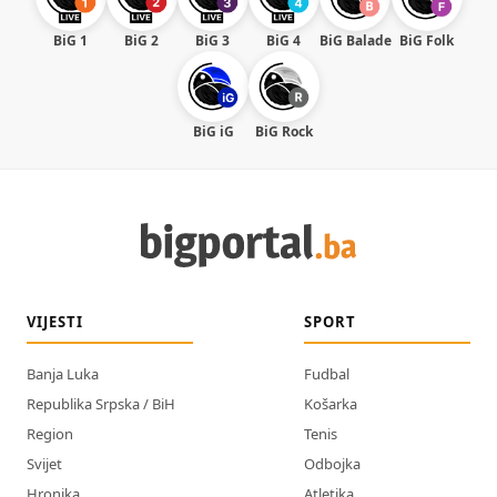
BiG 1
BiG 2
BiG 3
BiG 4
BiG Balade
BiG Folk
BiG iG
BiG Rock
VIJESTI
SPORT
Banja Luka
Fudbal
Republika Srpska / BiH
Košarka
Region
Tenis
Svijet
Odbojka
Hronika
Atletika