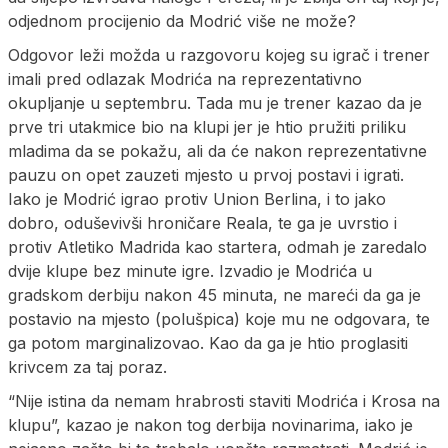
odjednom procijenio da Modrić više ne može?
Odgovor leži možda u razgovoru kojeg su igrač i trener
imali pred odlazak Modrića na reprezentativno
okupljanje u septembru. Tada mu je trener kazao da je
prve tri utakmice bio na klupi jer je htio pružiti priliku
mladima da se pokažu, ali da će nakon reprezentativne
pauzu on opet zauzeti mjesto u prvoj postavi i igrati.
Iako je Modrić igrao protiv Union Berlina, i to jako
dobro, oduševivši hroničare Reala, te ga je uvrstio i
protiv Atletiko Madrida kao startera, odmah je zaredalo
dvije klupe bez minute igre. Izvadio je Modrića u
gradskom derbiju nakon 45 minuta, ne mareći da ga je
postavio na mjesto (polušpica) koje mu ne odgovara, te
ga potom marginalizovao. Kao da ga je htio proglasiti
krivcem za taj poraz.
“Nije istina da nemam hrabrosti staviti Modrića i Krosa na
klupu”, kazao je nakon tog derbija novinarima, iako je