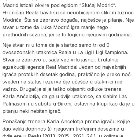
Madrid isticali okvire pod egidom “Slučaj Modrić”.
Hroničari Reala bavili su se neuobičajnom slikom tužnog
Modrića. Šta se zapravo događa, najčešće je pitanje. Nije
stvar u tome da Luka Modrić igra manje nego
prethodnih sezona, jer je to logično njegovim godinama.
Nije stvar ni u tome da je startao samo tri od 9
ovosezonskih utakmica Reala u La Ligi i Ligi šampiona.
Stvar je zapravo u, sada već vrlo jasnoj, brutalnoj
egzekuciji legende Real Madrida! Jedan od najvažnijih
igrača proteklih desetak godina, praktično je preko noći
sveden na status rezerve čije učešće u utakmici nije
važno. Drugačije si je teško objasniti odluke trenera
Karla Anćelotija, da ga u dvije utakmice, sa slabim Las
Palmasom i u subotu u Đironi, ostavi na klupi kao da je u
pitanju neki nebitan igrač.
Ponašanje trenera Karla Anćelotija prema igraču koji je
dao veliki doprinos (i) njegovim trofejnim dosezima u
dvije ere u Realu (2013.-2015., 2021.-24.), u kojima je