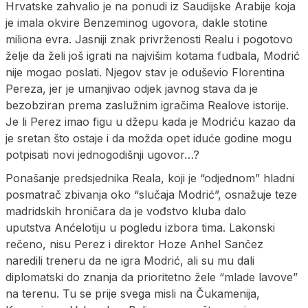
Hrvatske zahvalio je na ponudi iz Saudijske Arabije koja
je imala okvire Benzeminog ugovora, dakle stotine
miliona evra. Jasniji znak privrženosti Realu i pogotovo
želje da želi još igrati na najvišim kotama fudbala, Modrić
nije mogao poslati. Njegov stav je oduševio Florentina
Pereza, jer je umanjivao odjek javnog stava da je
bezobziran prema zaslužnim igračima Realove istorije.
Je li Perez imao figu u džepu kada je Modriću kazao da
je sretan što ostaje i da možda opet iduće godine mogu
potpisati novi jednogodišnji ugovor…?
Ponašanje predsjednika Reala, koji je “odjednom” hladni
posmatrač zbivanja oko “slučaja Modrić”, osnažuje teze
madridskih hroničara da je vođstvo kluba dalo
uputstva Anćelotiju u pogledu izbora tima. Lakonski
rečeno, nisu Perez i direktor Hoze Anhel Sančez
naredili treneru da ne igra Modrić, ali su mu dali
diplomatski do znanja da prioritetno žele “mlade lavove”
na terenu. Tu se prije svega misli na Čukamenija,