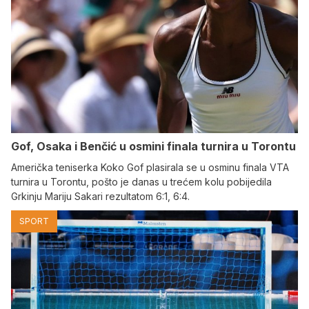
Gof, Osaka i Benčić u osmini finala turnira u Torontu
Američka teniserka Koko Gof plasirala se u osminu finala VTA
turnira u Torontu, pošto je danas u trećem kolu pobijedila
Grkinju Mariju Sakari rezultatom 6:1, 6:4.
SPORT