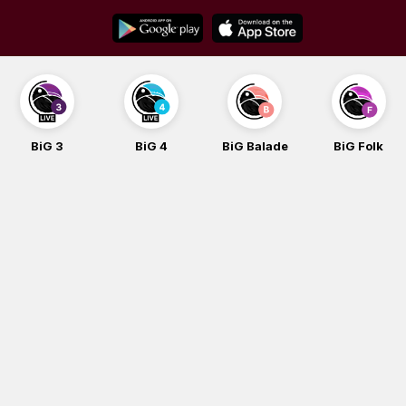
Skip
to
content
BiG 4
BiG Balade
BiG Folk
BiG iG