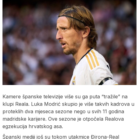
Kamere španske televizije više su ga puta “tražile” na
klupi Reala. Luka Modrić skupio je više takvih kadrova u
proteklih dva mjeseca sezone nego u svih 11 godina
madridske karijere. Ove sezone je otpočela Realova
egzekucija hrvatskog asa.
Španski mediji još su tokom utakmice Đirona-Real