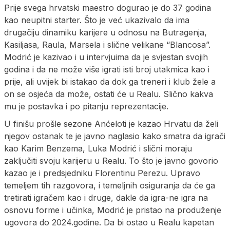
Prije svega hrvatski maestro dogurao je do 37 godina
kao neupitni starter. Što je već ukazivalo da ima
drugačiju dinamiku karijere u odnosu na Butragenja,
Kasiljasa, Raula, Marsela i slične velikane “Blancosa”.
Modrić je kazivao i u intervjuima da je svjestan svojih
godina i da ne može više igrati isti broj utakmica kao i
prije, ali uvijek bi istakao da dok ga treneri i klub žele a
on se osjeća da može, ostati će u Realu. Slično kakva
mu je postavka i po pitanju reprezentacije.
U finišu prošle sezone Anćeloti je kazao Hrvatu da želi
njegov ostanak te je javno naglasio kako smatra da igrači
kao Karim Benzema, Luka Modrić i slični moraju
zaključiti svoju karijeru u Realu. To što je javno govorio
kazao je i predsjedniku Florentinu Perezu. Upravo
temeljem tih razgovora, i temeljnih osiguranja da će ga
tretirati igračem kao i druge, dakle da igra-ne igra na
osnovu forme i učinka, Modrić je pristao na produženje
ugovora do 2024.godine. Da bi ostao u Realu kapetan