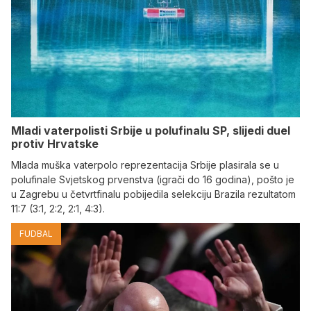
Mladi vaterpolisti Srbije u polufinalu SP, slijedi duel
protiv Hrvatske
Mlada muška vaterpolo reprezentacija Srbije plasirala se u
polufinale Svjetskog prvenstva (igrači do 16 godina), pošto je
u Zagrebu u četvrtfinalu pobijedila selekciju Brazila rezultatom
11:7 (3:1, 2:2, 2:1, 4:3).
FUDBAL