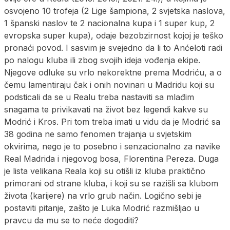
osvojeno 10 trofeja (2 Lige šampiona, 2 svjetska naslova,
1 španski naslov te 2 nacionalna kupa i 1 super kup, 2
evropska super kupa), odaje bezobzirnost kojoj je teško
pronaći povod. I sasvim je svejedno da li to Anćeloti radi
po nalogu kluba ili zbog svojih ideja vođenja ekipe.
Njegove odluke su vrlo nekorektne prema Modriću, a o
čemu lamentiraju čak i onih novinari u Madridu koji su
podsticali da se u Realu treba nastaviti sa mlađim
snagama te privikavati na život bez legendi kakve su
Modrić i Kros. Pri tom treba imati u vidu da je Modrić sa
38 godina ne samo fenomen trajanja u svjetskim
okvirima, nego je to posebno i senzacionalno za navike
Real Madrida i njegovog bosa, Florentina Pereza. Duga
je lista velikana Reala koji su otišli iz kluba praktično
primorani od strane kluba, i koji su se razišli sa klubom
života (karijere) na vrlo grub način. Logično sebi je
postaviti pitanje, zašto je Luka Modrić razmišljao u
pravcu da mu se to neće dogoditi?