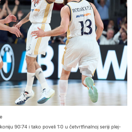
ge
iju 90:74 i tako poveli 1:0 u četvrtfinalnoj seriji plej-