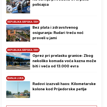
policajca
REPUBLIKA SRPSKA / BIH
Bez plata i zdravstvenog
osiguranja: Rudari treću noć
proveli u jami
REPUBLIKA SRPSKA / BIH
Oprez pri prelasku granice: Zbog
nekoliko komada voća kazna može
biti i veća od 13.000 evra
BANJA LUKA
Radovi izazvali haos: Kilometarske
kolone kod Prijedorske petlje