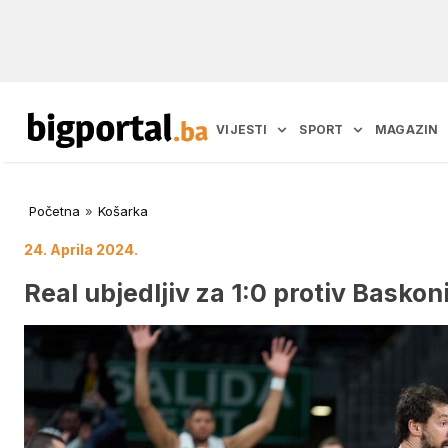
VIJESTI
SPORT
MAGAZIN
Početna
»
Košarka
24. Aprila 2024.
Real ubjedljiv za 1:0 protiv Baskon