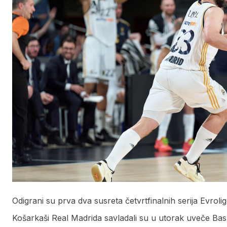
Odigrani su prva dva susreta četvrtfinalnih serija Evroli
Košarkaši Real Madrida savladali su u utorak uveče Baskon