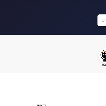
Sear
for:
Bi
VIJESTI