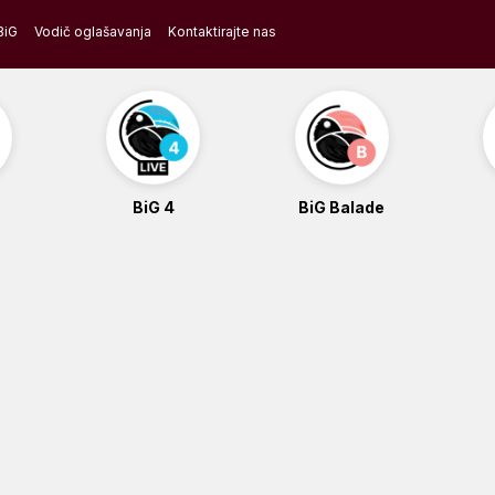
BiG
Vodič oglašavanja
Kontaktirajte nas
BiG 4
BiG Balade