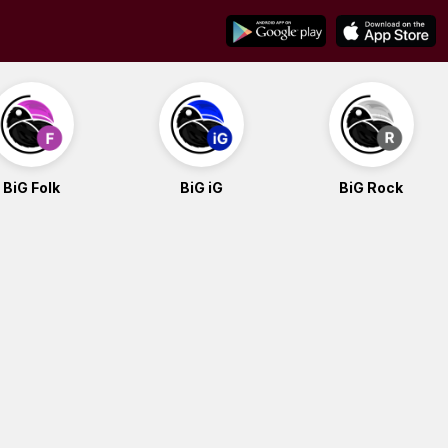
BiG Folk
BiG iG
BiG Rock