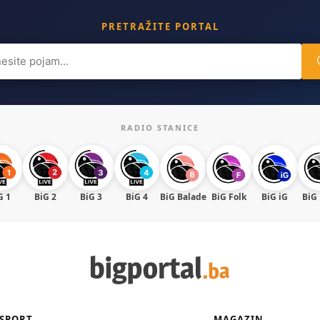
PRETRAŽITE PORTAL
ch
RADIO STANICE
G 1
BiG 2
BiG 3
BiG 4
BiG Balade
BiG Folk
BiG iG
BiG
SPORT
MAGAZIN