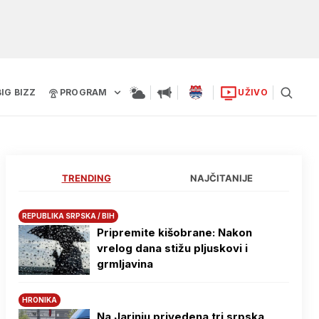
BIG BIZZ
PROGRAM
UŽIVO
TRENDING
NAJČITANIJE
REPUBLIKA SRPSKA / BIH
Pripremite kišobrane: Nakon
vrelog dana stižu pljuskovi i
grmljavina
HRONIKA
Na Јarinju privedena tri srpska