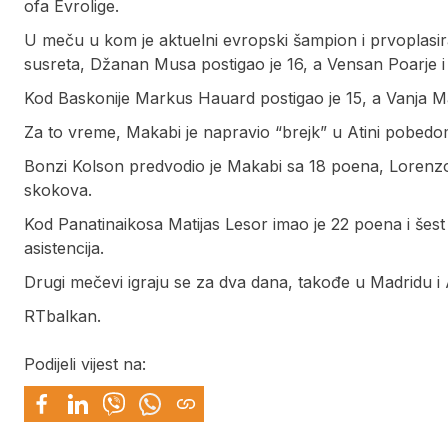
ofa Evrolige.
U meču u kom je aktuelni evropski šampion i prvoplasi
susreta, Džanan Musa postigao je 16, a Vensan Poarje
Kod Baskonije Markus Hauard postigao je 15, a Vanja M
Za to vreme, Makabi je napravio “brejk” u Atini pobedo
Bonzi Kolson predvodio je Makabi sa 18 poena, Lorenzo
skokova.
Kod Panatinaikosa Matijas Lesor imao je 22 poena i šest
asistencija.
Drugi mečevi igraju se za dva dana, takođe u Madridu i A
RTbalkan.
Podijeli vijest na: