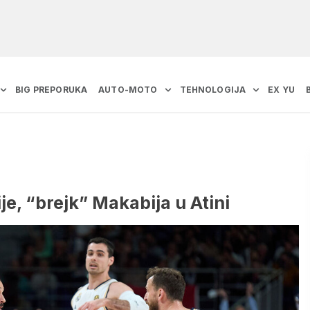
BIG PREPORUKA
AUTO-MOTO
TEHNOLOGIJA
EX YU
ije, “brejk” Makabija u Atini