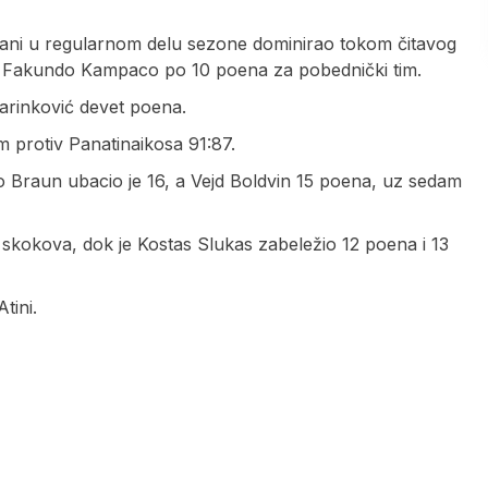
rani u regularnom delu sezone dominirao tokom čitavog
 i Fakundo Kampaco po 10 poena za pobednički tim.
arinković devet poena.
m protiv Panatinaikosa 91:87.
 Braun ubacio je 16, a Vejd Boldvin 15 poena, uz sedam
 skokova, dok je Kostas Slukas zabeležio 12 poena i 13
tini.