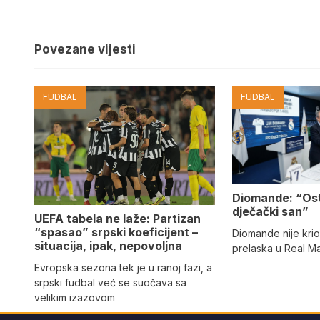
Povezane vijesti
FUDBAL
FUDBAL
Diomande: “Os
dječački san”
UEFA tabela ne laže: Partizan
“spasao” srpski koeficijent –
Diomande nije kri
situacija, ipak, nepovoljna
prelaska u Real M
Evropska sezona tek je u ranoj fazi, a
srpski fudbal već se suočava sa
velikim izazovom