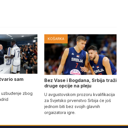
KOŠARKA
tvario sam
Bez Vase i Bogdana, Srbija traži
druge opcije na pleju
o uzbuđenje zbog
U avgustovskom prozoru kvalifikacija
adrid
za Svjetsko prvenstvo Srbija će još
jednom biti bez svojih glavnih
orgaizatora igre.