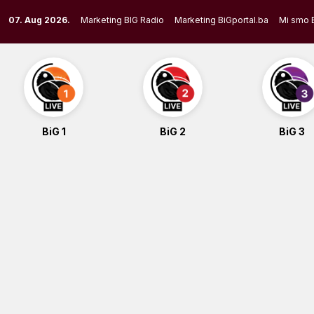
Skip
07. Aug 2026.
Marketing BIG Radio
Marketing BiGportal.ba
Mi smo 
to
content
BiG 1
BiG 2
BiG 3