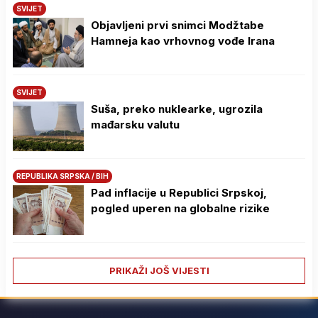
SVIJET
Objavljeni prvi snimci Modžtabe
Hamneja kao vrhovnog vođe Irana
SVIJET
Suša, preko nuklearke, ugrozila
mađarsku valutu
REPUBLIKA SRPSKA / BIH
Pad inflacije u Republici Srpskoj,
pogled uperen na globalne rizike
PRIKAŽI JOŠ VIJESTI