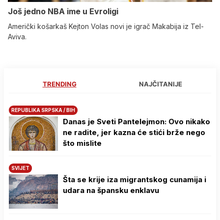
Još jedno NBA ime u Evroligi
Američki košarkaš Kejton Volas novi je igrač Makabija iz Tel-
Aviva.
TRENDING
NAJČITANIJE
REPUBLIKA SRPSKA / BIH
Danas je Sveti Pantelejmon: Ovo nikako
ne radite, jer kazna će stići brže nego
što mislite
SVIJET
Šta se krije iza migrantskog cunamija i
udara na špansku enklavu