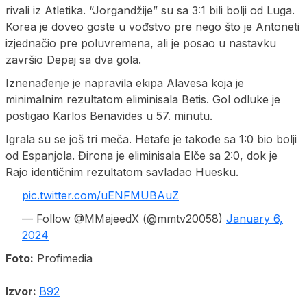
rivali iz Atletika. “Jorgandžije” su sa 3:1 bili bolji od Luga.
Korea je doveo goste u vođstvo pre nego što je Antoneti
izjednačio pre poluvremena, ali je posao u nastavku
završio Depaj sa dva gola.
Iznenađenje je napravila ekipa Alavesa koja je
minimalnim rezultatom eliminisala Betis. Gol odluke je
postigao Karlos Benavides u 57. minutu.
Igrala su se još tri meča. Hetafe je takođe sa 1:0 bio bolji
od Espanjola. Đirona je eliminisala Elče sa 2:0, dok je
Rajo identičnim rezultatom savladao Huesku.
pic.twitter.com/uENFMUBAuZ
— Follow @MMajeedX (@mmtv20058)
January 6,
2024
Foto:
Profimedia
Izvor:
B92