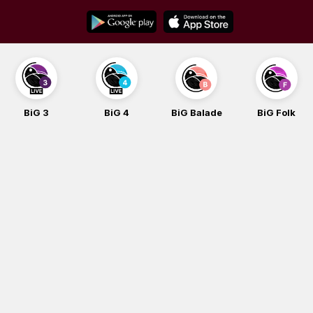
Skip
to
content
BiG 3
BiG 4
BiG Balade
BiG Folk