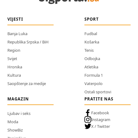
VIJESTI
SPORT
Banja Luka
Fudbal
Republika Srpska / BiH
Košarka
Region
Tenis
Svijet
Odbojka
Hronika
Atletika
Kultura
Formula 1
Saopštenje za medije
Vaterpolo
Ostali sportovi
MAGAZIN
PRATITE NAS
Facebook
Ljubav i seks
Instagram
Moda
X / Twitter
ShowBiz