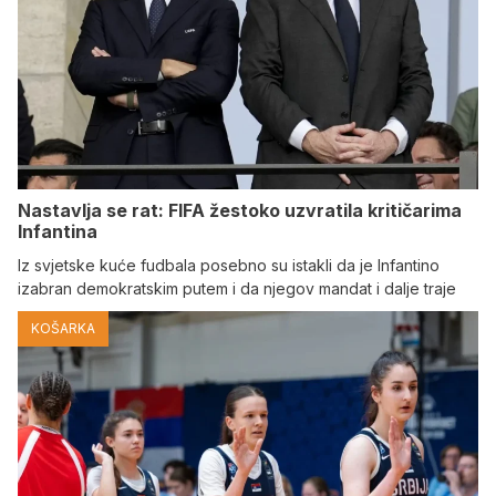
Nastavlja se rat: FIFA žestoko uzvratila kritičarima
Infantina
Iz svjetske kuće fudbala posebno su istakli da je Infantino
izabran demokratskim putem i da njegov mandat i dalje traje
KOŠARKA