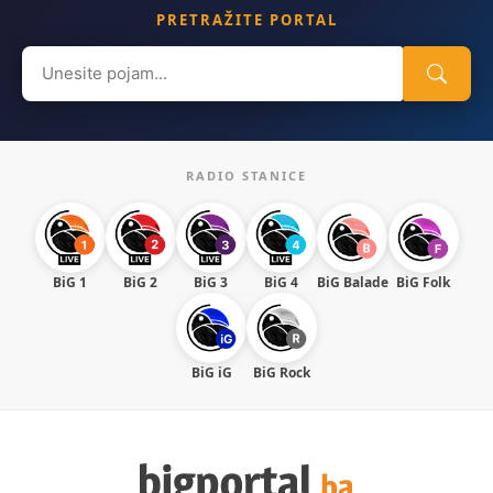
PRETRAŽITE PORTAL
Search
for:
RADIO STANICE
BiG 1
BiG 2
BiG 3
BiG 4
BiG Balade
BiG Folk
BiG iG
BiG Rock