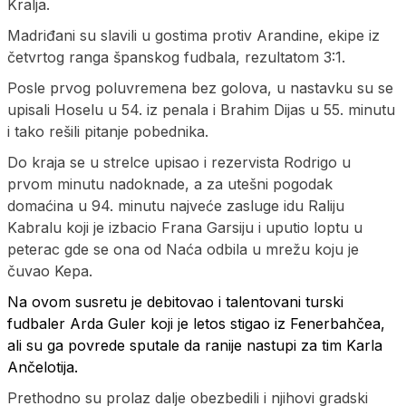
Kralja.
Madriđani su slavili u gostima protiv Arandine, ekipe iz
četvrtog ranga španskog fudbala, rezultatom 3:1.
Posle prvog poluvremena bez golova, u nastavku su se
upisali Hoselu u 54. iz penala i Brahim Dijas u 55. minutu
i tako rešili pitanje pobednika.
Do kraja se u strelce upisao i rezervista Rodrigo u
prvom minutu nadoknade, a za utešni pogodak
domaćina u 94. minutu najveće zasluge idu Raliju
Kabralu koji je izbacio Frana Garsiju i uputio loptu u
peterac gde se ona od Naća odbila u mrežu koju je
čuvao Kepa.
Na ovom susretu je debitovao i talentovani turski
fudbaler Arda Guler koji je letos stigao iz Fenerbahčea,
ali su ga povrede sputale da ranije nastupi za tim Karla
Ančelotija.
Prethodno su prolaz dalje obezbedili i njihovi gradski