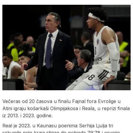
Večeras od 20 časova u finalu Fajnal fora Evrolige u
Atini igraju košarkaši Olimpijakosa i Reala, u reprizi finala
iz 2013. i 2023. godine.
Real je 2023. u Kaunasu poenima Serhija Ljulja tri
sekunde prije kraja stigao do pobjede 79:78 i osvojio