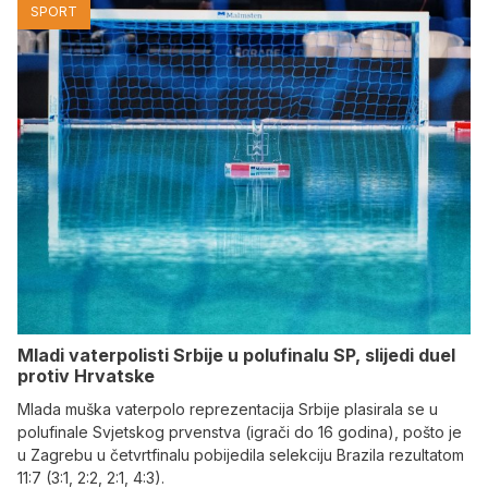
SPORT
Mladi vaterpolisti Srbije u polufinalu SP, slijedi duel
protiv Hrvatske
Mlada muška vaterpolo reprezentacija Srbije plasirala se u
polufinale Svjetskog prvenstva (igrači do 16 godina), pošto je
u Zagrebu u četvrtfinalu pobijedila selekciju Brazila rezultatom
11:7 (3:1, 2:2, 2:1, 4:3).