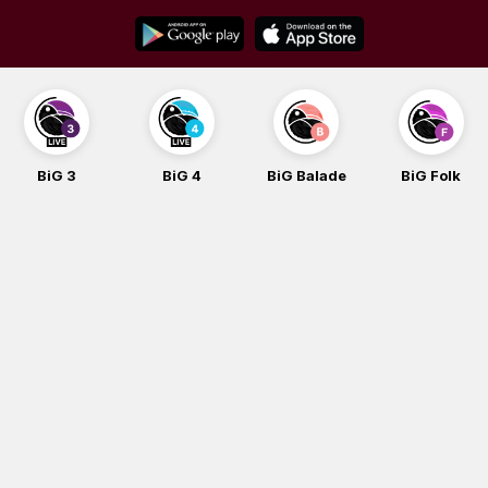
Skip
to
content
BiG 3
BiG 4
BiG Balade
BiG Folk