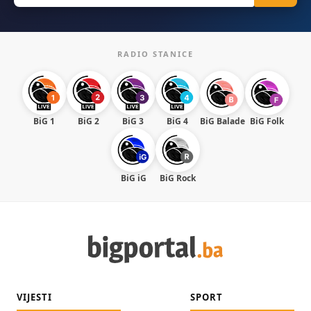
RADIO STANICE
BiG 1
BiG 2
BiG 3
BiG 4
BiG Balade
BiG Folk
BiG iG
BiG Rock
VIJESTI
SPORT