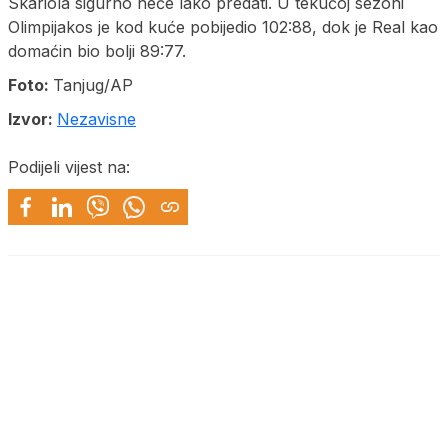
Skariola sigurno neće lako predati. U tekućoj sezoni
Olimpijakos je kod kuće pobijedio 102:88, dok je Real kao
domaćin bio bolji 89:77.
Foto:
Tanjug/AP
Izvor:
Nezavisne
Podijeli vijest na: