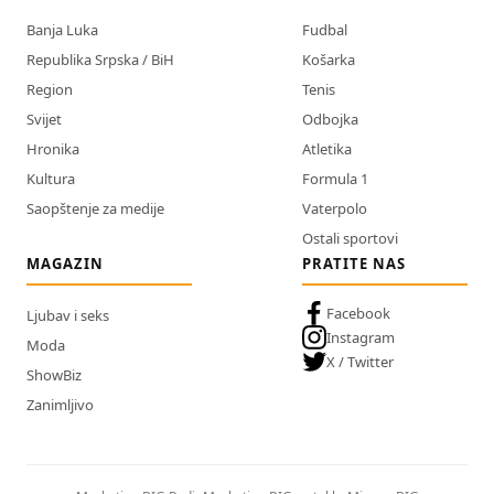
Banja Luka
Fudbal
Republika Srpska / BiH
Košarka
Region
Tenis
Svijet
Odbojka
Hronika
Atletika
Kultura
Formula 1
Saopštenje za medije
Vaterpolo
Ostali sportovi
MAGAZIN
PRATITE NAS
Facebook
Ljubav i seks
Instagram
Moda
X / Twitter
ShowBiz
Zanimljivo