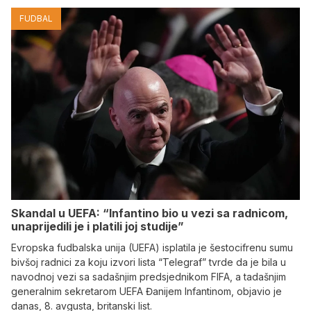
FUDBAL
Skandal u UEFA: “Infantino bio u vezi sa radnicom,
unaprijedili je i platili joj studije”
Evropska fudbalska unija (UEFA) isplatila je šestocifrenu sumu
bivšoj radnici za koju izvori lista “Telegraf” tvrde da je bila u
navodnoj vezi sa sadašnjim predsjednikom FIFA, a tadašnjim
generalnim sekretarom UEFA Đanijem Infantinom, objavio je
danas, 8. avgusta, britanski list.