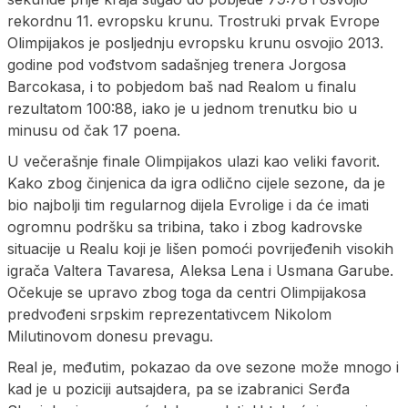
rekordnu 11. evropsku krunu. Trostruki prvak Evrope
Olimpijakos je posljednju evropsku krunu osvojio 2013.
godine pod vođstvom sadašnjeg trenera Jorgosa
Barcokasa, i to pobjedom baš nad Realom u finalu
rezultatom 100:88, iako je u jednom trenutku bio u
minusu od čak 17 poena.
U večerašnje finale Olimpijakos ulazi kao veliki favorit.
Kako zbog činjenica da igra odlično cijele sezone, da je
bio najbolji tim regularnog dijela Evrolige i da će imati
ogromnu podršku sa tribina, tako i zbog kadrovske
situacije u Realu koji je lišen pomoći povrijeđenih visokih
igrača Valtera Tavaresa, Aleksa Lena i Usmana Garube.
Očekuje se upravo zbog toga da centri Olimpijakosa
predvođeni srpskim reprezentativcem Nikolom
Milutinovom donesu prevagu.
Real je, međutim, pokazao da ove sezone može mnogo i
kad je u poziciji autsajdera, pa se izabranici Serđa