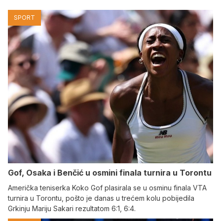
SPORT
Gof, Osaka i Benčić u osmini finala turnira u Torontu
Američka teniserka Koko Gof plasirala se u osminu finala VTA
turnira u Torontu, pošto je danas u trećem kolu pobijedila
Grkinju Mariju Sakari rezultatom 6:1, 6:4.