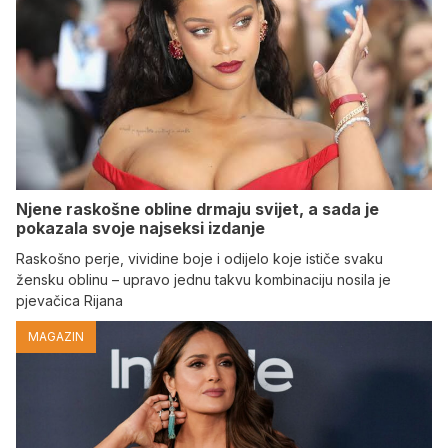
Njene raskošne obline drmaju svijet, a sada je
pokazala svoje najseksi izdanje
Raskošno perje, vividine boje i odijelo koje ističe svaku
žensku oblinu – upravo jednu takvu kombinaciju nosila je
pjevačica Rijana
MAGAZIN