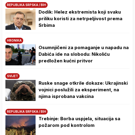
REPUBLIKA SRPSKA / BIH
Dodik: Helez ekstremista koji svaku
priliku koristi za netrpeljivost prema
Srbima
HRONIKA
Osumnjičeni za pomaganje u napadu na
Dabića ide na slobodu: Nikoliću
predložen kućni pritvor
SVIJET
Ruske snage otkrile dokaze: Ukrajinski
vojnici poslužili za eksperiment, na
njima isprobana vakcina
REPUBLIKA SRPSKA / BIH
Trebinje: Borba uspjela, situacija sa
požarom pod kontrolom