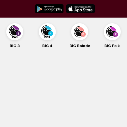
Skip
to
content
BiG 3
BiG 4
BiG Balade
BiG Folk