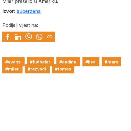
Miler preselio u Ameriku.
Izvor:
superzena
Podijeli vijest na:
#evans
#fudbaler
#godina
#lisa
#mary
#miler
#razvodi
#tomas