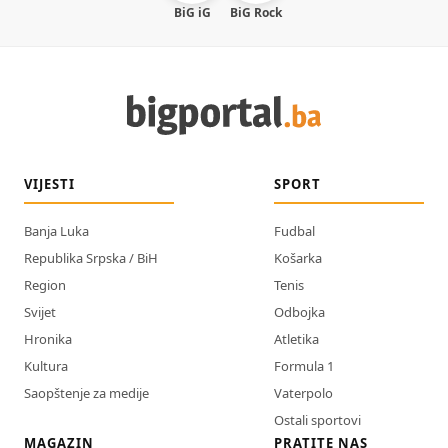
BiG iG
BiG Rock
VIJESTI
SPORT
Banja Luka
Fudbal
Republika Srpska / BiH
Košarka
Region
Tenis
Svijet
Odbojka
Hronika
Atletika
Kultura
Formula 1
Saopštenje za medije
Vaterpolo
Ostali sportovi
MAGAZIN
PRATITE NAS