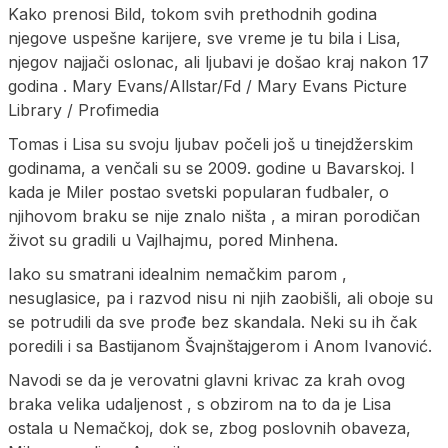
Kako prenosi Bild, tokom svih prethodnih godina
njegove uspešne karijere, sve vreme je tu bila i Lisa,
njegov najjači oslonac, ali ljubavi je došao kraj nakon 17
godina . Mary Evans/Allstar/Fd / Mary Evans Picture
Library / Profimedia
Tomas i Lisa su svoju ljubav počeli još u tinejdžerskim
godinama, a venčali su se 2009. godine u Bavarskoj. I
kada je Miler postao svetski popularan fudbaler, o
njihovom braku se nije znalo ništa , a miran porodičan
život su gradili u Vajlhajmu, pored Minhena.
Iako su smatrani idealnim nemačkim parom ,
nesuglasice, pa i razvod nisu ni njih zaobišli, ali oboje su
se potrudili da sve prođe bez skandala. Neki su ih čak
poredili i sa Bastijanom Švajnštajgerom i Anom Ivanović.
Navodi se da je verovatni glavni krivac za krah ovog
braka velika udaljenost , s obzirom na to da je Lisa
ostala u Nemačkoj, dok se, zbog poslovnih obaveza,