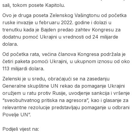
sali, tokom posete Kapitolu.
Ovo je druga poseta Zelenskog Vašingtonu od početka
ruske invazije u februaru 2022. godine i dolazi u
trenutku kada je Bajden predao zahtev Kongresu za
dodatnu pomoć Ukrajini u vrednosti od 24 milijarde
dolara.
Od početka rata, većina članova Kongresa podržala je
četiri paketa pomoći Ukrajini, u ukupnom iznosu od oko
113 milijardi dolara.
Zelenski je u sredu, obraćajući se na zasedanju
Generalne skupštine UN rekao da pomaganje Ukrajini
oružjem u ratu protiv Rusije, uvodjenje sankcija i vršenje
“sveobuhvatnog pritiska na agresora”, kao i glasanje za
relevantne rezolucije predstavljaju pomaganje u odbrani
Povelje UN”.
Podijeli vijest na: