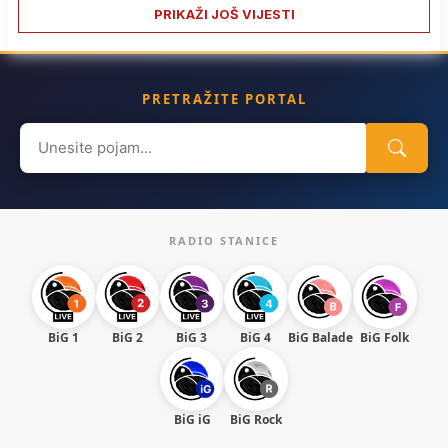
PRIKAŽI JOŠ VIJESTI
PRETRAŽITE PORTAL
Search
for:
RADIO STANICE
BiG 1
BiG 2
BiG 3
BiG 4
BiG Balade
BiG Folk
BiG iG
BiG Rock