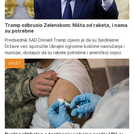
Tramp odbrusio Zelenskom: Ništa od raketa, i nama
su potrebne
Predsednik SAD Donald Tramp izjavio je da su Sjedinjene
Države već isporučile Ukrajini ogromne količine naoružanja i
municije, dodajući da su rakete potrebne i američkoj vojsci.
SVIJET