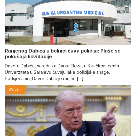
Ranjenog Dabića u bolnici čuva policija: Plaše se
pokušaja likvidacije
Davora Dabića, saradnika Darka Eleza, u Kliničkom centru
Univerziteta u Sarajevu čuvaju jake policijske snage.
Podsjećamo, Davor Dabić je ranjen […]
SVIJET