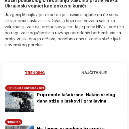
Ruski politikolog o testiranju vakcina protiv HIV-a:
Ukrajinski vojnici kao pokusni kunići
Jevgenij Mihajlov je rekao da je sasvim moguće da će se na
Ukrajincima nastaviti istraživanja koja nisu vezana samo za
vakcinaciju za koju pretpostavljamo da je protiv HIV-a, već i za
potragu za mogućnostima razvoja određenih borbenih virusa
protiv vojski drugih država, posebno onih u kojima služe ljudi
slovenskog porekla
TRENDING
NAJČITANIJE
REPUBLIKA SRPSKA / BIH
Pripremite kišobrane: Nakon vrelog
dana stižu pljuskovi i grmljavina
HRONIKA
Na Јarinju privedena tri srpska