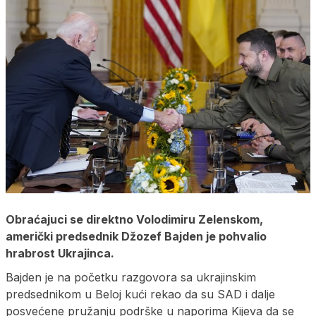
Obraćajuci se direktno Volodimiru Zelenskom,
američki predsednik Džozef Bajden je pohvalio
hrabrost Ukrajinca.
Bajden je na početku razgovora sa ukrajinskim
predsednikom u Beloj kući rekao da su SAD i dalje
posvećene pružanju podrške u naporima Kijeva da se