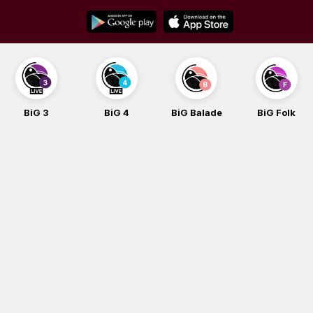
Skip
to
content
BiG 3
BiG 4
BiG Balade
BiG Folk