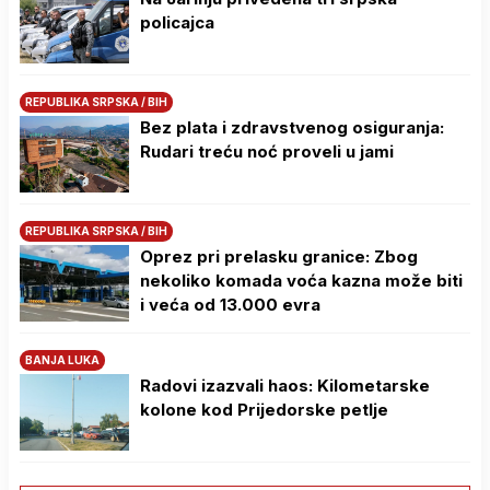
policajca
REPUBLIKA SRPSKA / BIH
Bez plata i zdravstvenog osiguranja:
Rudari treću noć proveli u jami
REPUBLIKA SRPSKA / BIH
Oprez pri prelasku granice: Zbog
nekoliko komada voća kazna može biti
i veća od 13.000 evra
BANJA LUKA
Radovi izazvali haos: Kilometarske
kolone kod Prijedorske petlje