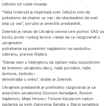
odbrani od ruske invazije.
“Vaša hrabrost je inspirisala svet. Odlučni smo da
pokažemo da stojimo uz vas i da obezbedimo da svet
stoji uz vas”, poručio je američki predsednik.
Zelenski je rekao da Ukrajina veoma ceni pomoc SAD za
borbu protiv ruskog terora i rekao da ce razgovarati o
ukrajinskim
potrebama sa posebnim naglaskom na vazdušnu
odbranu, prenosi Rojters.
“Danas sam u Vašingtonu da ojačam našu sposobnost
da branimo ukrajinsku decu, naše porodice, naše
domove, slobodu i
demokratija u svetu”, dodao je Zelenski.
Ukrajinski predsednik je prethodno razgovarao je sa
američkim senatorima Džonom Kenedijem, Ronom
Vajdenom, Mejsi Hirono i Tomom Karperom nakon
sastanka sa svim članovima Senata u Staroj senatskoj