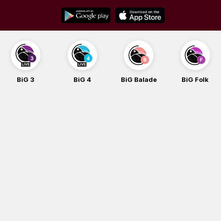
Skip
to
content
BiG 3
BiG 4
BiG Balade
BiG Folk