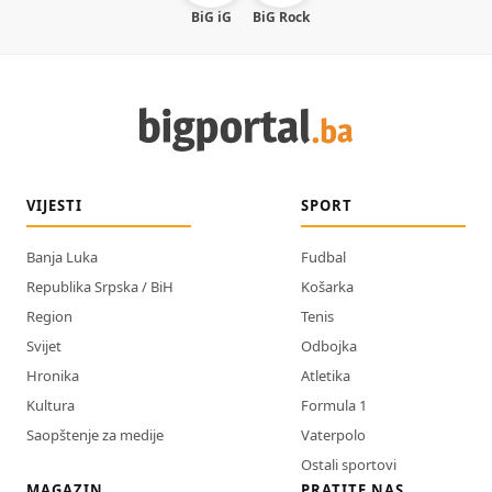
BiG iG
BiG Rock
VIJESTI
SPORT
Banja Luka
Fudbal
Republika Srpska / BiH
Košarka
Region
Tenis
Svijet
Odbojka
Hronika
Atletika
Kultura
Formula 1
Saopštenje za medije
Vaterpolo
Ostali sportovi
MAGAZIN
PRATITE NAS