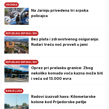
HRONIKA
Na Јarinju privedena tri srpska
policajca
REPUBLIKA SRPSKA / BIH
Bez plata i zdravstvenog osiguranja:
Rudari treću noć proveli u jami
REPUBLIKA SRPSKA / BIH
Oprez pri prelasku granice: Zbog
nekoliko komada voća kazna može biti
i veća od 13.000 evra
BANJA LUKA
Radovi izazvali haos: Kilometarske
kolone kod Prijedorske petlje