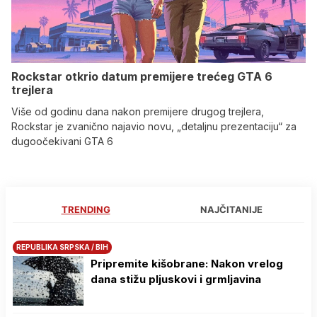
Rockstar otkrio datum premijere trećeg GTA 6
trejlera
Više od godinu dana nakon premijere drugog trejlera,
Rockstar je zvanično najavio novu, „detaljnu prezentaciju“ za
dugoočekivani GTA 6
TRENDING
NAJČITANIJE
REPUBLIKA SRPSKA / BIH
Pripremite kišobrane: Nakon vrelog
dana stižu pljuskovi i grmljavina