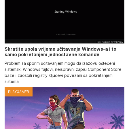
Skratite upola vrijeme učitavanja Windows-a i to
samo pokretanjem jednostavne komande
Problem sa sporim učitavanjem mogu da izazovu oštećeni
sistemski Windows fajlovi, neispravni zapisi Component Store
baze i zaostali registry ključevi povezani sa pokretanjem
sistema
PLAYGAMER