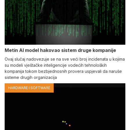
Metin AI model hakovao sistem druge kompanije
Ovaj slučaj nadovezuje se na sve veći broj incidenata u kojima
su modeli vještačke inteligencije vodećih tehnoloških
kompanija tokom bezbjednosnih provera uspjevali da naruše
sisteme drugih organizacija
HARDWARE I SOFTWARE