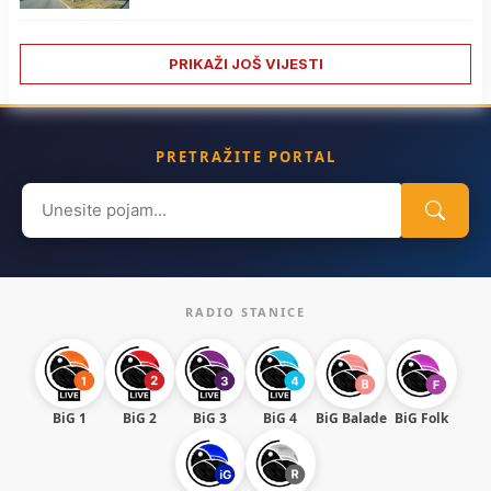
PRIKAŽI JOŠ VIJESTI
PRETRAŽITE PORTAL
Search
for:
RADIO STANICE
BiG 1
BiG 2
BiG 3
BiG 4
BiG Balade
BiG Folk