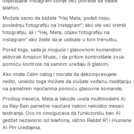
objavljujete Instagram storije bez potrebe da vadite
telefon.
Možete samo da kažete “Hej Meta, podeli moju
poslednju fotografiju na Instagram”, ako ste već snimili
fotografiju, ali i “Hej, Meta, objavi fotografiju na
Instagram” ako želite da je uslikate u tom trenutku.
Pored toga, sada je moguće i glasovnom komandom
aktivirati Amazon Music, i da pritom kontrolišete zvuk
pomoću kontrola na samom uređaju ili glasom.
Ako imate Calm nalog i morate da dekompresujete
nešto, umesto toga možete da slušate vođenu meditaciju
na pametnim naočarima pomoću glasovne komande.
Prošlog meseca, Meta je takođe uvela multimodalni AI
za Ray-Ban pametne naočare nakon nekoliko meseci
testiranja. Ovo im omogućava da funkcionišu kao AI
gedžet nezavisno od telefona, slično Rabbit R1 i Humane
AI Pin uređajima.