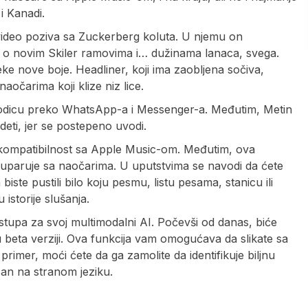
 i Kanadi.
 video poziva sa Zuckerberg koluta. U njemu on
 o novim Skiler ramovima i… dužinama lanaca, svega.
ke nove boje. Headliner, koji ima zaobljena sočiva,
naočarima koji klize niz lice.
 porodicu preko WhatsApp-a i Messenger-a. Međutim, Metin
eti, jer se postepeno uvodi.
e kompatibilnost sa Apple Music-om. Međutim, ova
 se uparuje sa naočarima. U uputstvima se navodi da ćete
ste pustili bilo koju pesmu, listu pesama, stanicu ili
istorije slušanja.
upa za svoj multimodalni AI. Počevši od danas, biće
 beta verziji. Ova funkcija vam omogućava da slikate sa
rimer, moći ćete da ga zamolite da identifikuje biljnu
san na stranom jeziku.