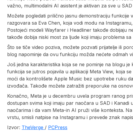
važno, multimodalni AI asistent je aktivan za sve u SAD
Možete pogledati prilično jasnu demonstraciju funkcije
razgovara sa Eva Chen, koja vodi modu na Instagramu,
Postojeći modeli Wayfarer i Headliner takođe dobijaju ne
takođe dobija niski most za ljude koji imaju problema sa 
Što se tiče video poziva, možete pozvati prijatelje ili
blog napominje da ovu funkciju možda nećete odmah vid
Još jedna karakteristika koja se ne pominje na blogu j
funkcija se jutros pojavila u aplikaciji Meta View, koja
moći da kontrolišete Apple Music bez upotrebe ruku da bi
izvođača. Takođe možete zatražiti preporuke na osnovu 
Konačno, Meta je u decembru uvela program ranog prist
dostupan svima koji imaju par naočara u SAD i Kanadi u
naočarima i da vam Meta-in AI pruži više konteksta. Na p
vrstu, smisli natpise na Instagramu i prevede znak napi
Izvor:
TheVerge
/
PCPress