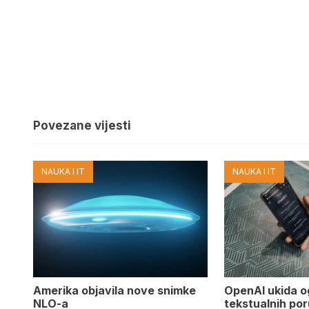
Povezane vijesti
NAUKA I IT
NAUKA I IT
Amerika objavila nove snimke
OpenAI ukida o
NLO-a
tekstualnih por