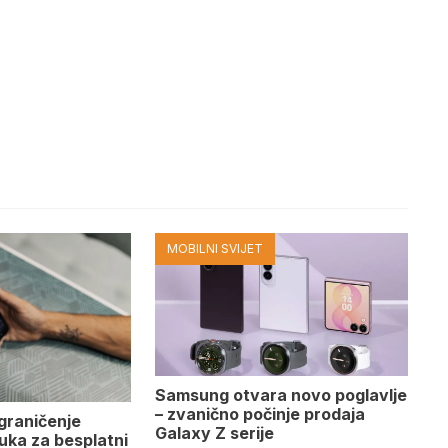
MOBILNI SVIJET
Samsung otvara novo poglavlje
– zvanično počinje prodaja
graničenje
Galaxy Z serije
uka za besplatni