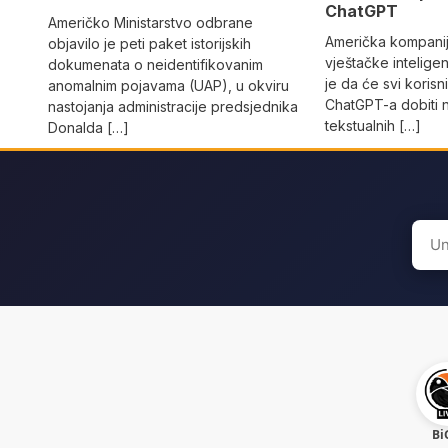
ChatGPT
Američko Ministarstvo odbrane
Američka kompanij
objavilo je peti paket istorijskih
vještačke intelige
dokumenata o neidentifikovanim
je da će svi korisn
anomalnim pojavama (UAP), u okviru
ChatGPT-a dobiti 
nastojanja administracije predsjednika
tekstualnih […]
Donalda […]
Sear
for:
Bi