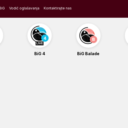
BiG
Vodič oglašavanja
Kontaktirajte nas
BiG 4
BiG Balade