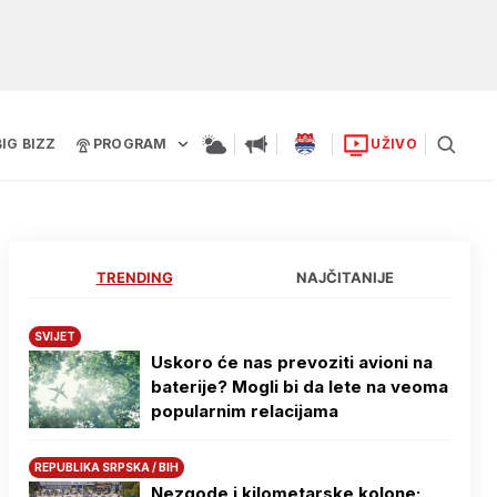
BIG BIZZ
PROGRAM
UŽIVO
TRENDING
NAJČITANIJE
SVIJET
Uskoro će nas prevoziti avioni na
baterije? Mogli bi da lete na veoma
popularnim relacijama
REPUBLIKA SRPSKA / BIH
Nezgode i kilometarske kolone: