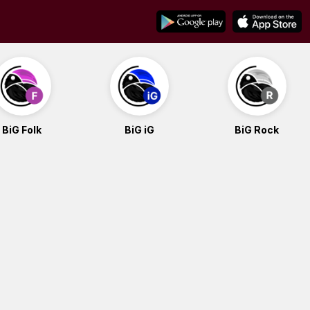
BiG Folk
BiG iG
BiG Rock