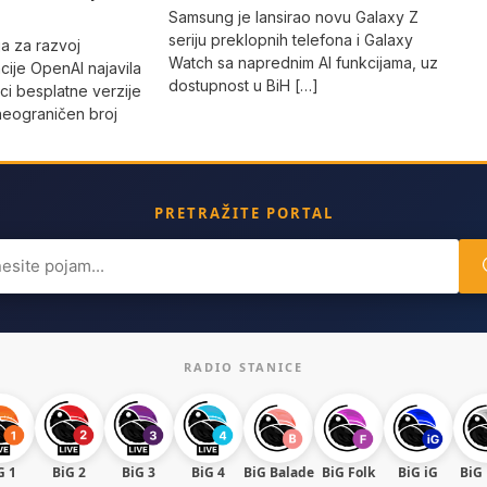
Samsung je lansirao novu Galaxy Z
seriju preklopnih telefona i Galaxy
a za razvoj
Watch sa naprednim AI funkcijama, uz
ncije OpenAI najavila
dostupnost u BiH […]
ici besplatne verzije
neograničen broj
PRETRAŽITE PORTAL
ch
RADIO STANICE
G 1
BiG 2
BiG 3
BiG 4
BiG Balade
BiG Folk
BiG iG
BiG