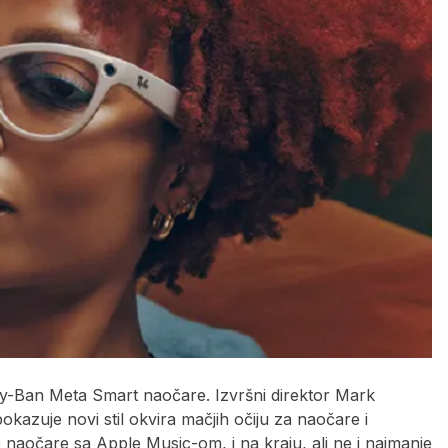
Ray-Ban Meta Smart naočare. Izvršni direktor Mark
okazuje novi stil okvira mačjih očiju za naočare i
naočare sa Apple Music-om, i na kraju, ali ne i najmanje