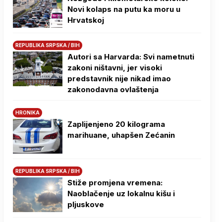
Novi kolaps na putu ka moru u
Hrvatskoj
REPUBLIKA SRPSKA / BIH
Autori sa Harvarda: Svi nametnuti
zakoni ništavni, jer visoki
predstavnik nije nikad imao
zakonodavna ovlaštenja
HRONIKA
Zaplijenjeno 20 kilograma
marihuane, uhapšen Zećanin
REPUBLIKA SRPSKA / BIH
Stiže promjena vremena:
Naoblačenje uz lokalnu kišu i
pljuskove