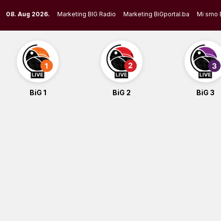
Skip
08. Aug 2026.
Marketing BIG Radio
Marketing BiGportal.ba
Mi smo 
to
content
BiG 1
BiG 2
BiG 3