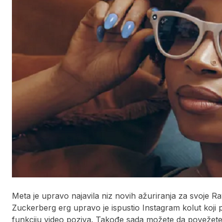
Meta je upravo najavila niz novih ažuriranja za svoje 
Zuckerberg erg upravo je ispustio Instagram kolut koji p
funkciju video poziva. Takođe sada možete da povežete 