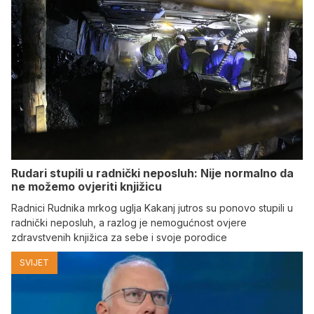
Rudari stupili u radnički neposluh: Nije normalno da
ne možemo ovjeriti knjižicu
Radnici Rudnika mrkog uglja Kakanj jutros su ponovo stupili u
radnički neposluh, a razlog je nemogućnost ovjere
zdravstvenih knjižica za sebe i svoje porodice
SVIJET