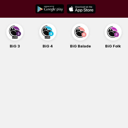
Skip
to
content
BiG 3
BiG 4
BiG Balade
BiG Folk