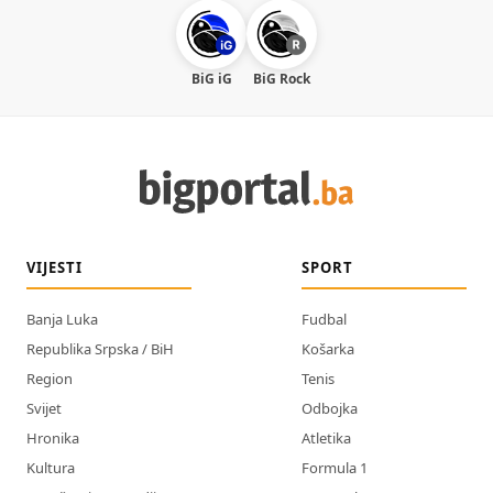
BiG iG
BiG Rock
VIJESTI
SPORT
Banja Luka
Fudbal
Republika Srpska / BiH
Košarka
Region
Tenis
Svijet
Odbojka
Hronika
Atletika
Kultura
Formula 1