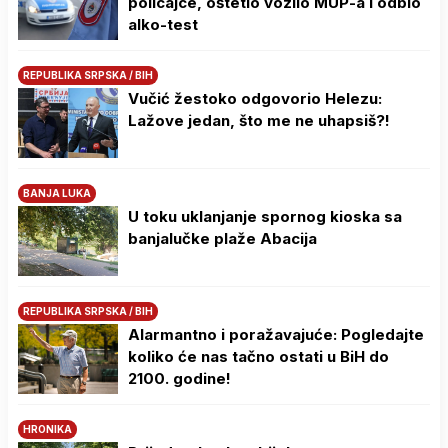
policajce, oštetio vozilo MUP-a i odbio
alko-test
REPUBLIKA SRPSKA / BIH
Vučić žestoko odgovorio Helezu:
Lažove jedan, što me ne uhapsiš?!
BANJA LUKA
U toku uklanjanje spornog kioska sa
banjalučke plaže Abacija
REPUBLIKA SRPSKA / BIH
Alarmantno i poražavajuće: Pogledajte
koliko će nas tačno ostati u BiH do
2100. godine!
HRONIKA