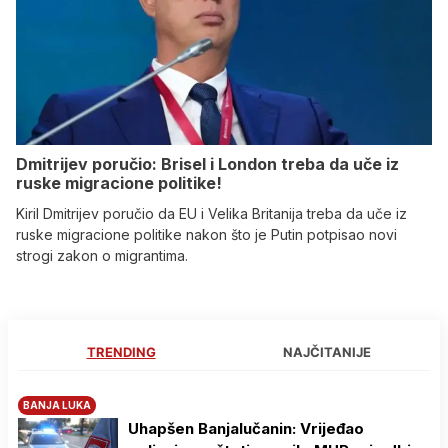
Dmitrijev poručio: Brisel i London treba da uče iz
ruske migracione politike!
Kiril Dmitrijev poručio da EU i Velika Britanija treba da uče iz
ruske migracione politike nakon što je Putin potpisao novi
strogi zakon o migrantima.
TRENDING
NAJČITANIJE
BANJA LUKA
Uhapšen Banjalučanin: Vrijeđao