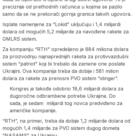
preciznije od prethodnih računica u kojima se pazilo
samo da se ne prekorači gornja granica takvih ugovora.
Isplate namenjene za “Lokid” uključuju i 1,4 milijardi
dolara od mogućih 5,2 milijarde za navođene rakete za
GMLRS sistem.
Za kompaniju “RTH” opredeljeno je 884 miliona dolara
za proizvodnju najnaprednijih raketa za protivvazdušni
sistem “patriot” koji bi trebalo da zamene one poslate
Ukrajini. Ova kompanija treba da dobije i 581 milion
dolara za rakete za prenosni PVO sistem “stinger”.
Kongres je takođe odobrio 18,6 milijardi dolara za
dugoročne odbrambene potrebe Ukrajine. Do
sada, je sedam milijardi tog novca predviđeno za
američke kompanije.
“RTH”, na primer, treba da dobije 1,2 milijarde dolara od
mogućih 1,4 milijarde za PVO sistem dugog dometa
“NASAMS” za Ukrajinu.