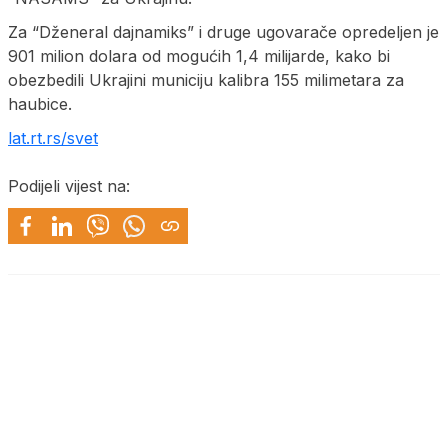
Za “Dženeral dajnamiks” i druge ugovarače opredeljen je
901 milion dolara od mogućih 1,4 milijarde, kako bi
obezbedili Ukrajini municiju kalibra 155 milimetara za
haubice.
lat.rt.rs/svet
Podijeli vijest na: