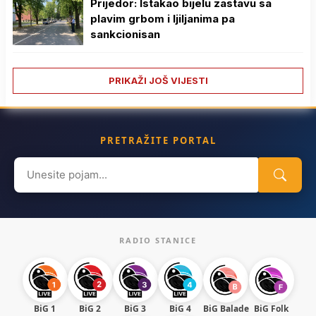
Prijedor: Istakao bijelu zastavu sa
plavim grbom i ljiljanima pa
sankcionisan
PRIKAŽI JOŠ VIJESTI
PRETRAŽITE PORTAL
Search
for:
RADIO STANICE
BiG 1
BiG 2
BiG 3
BiG 4
BiG Balade
BiG Folk