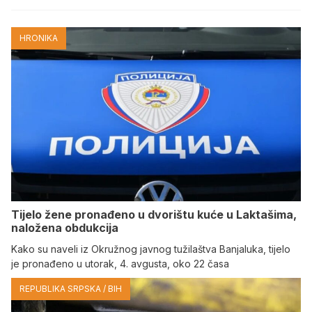
HRONIKA
Tijelo žene pronađeno u dvorištu kuće u Laktašima,
naložena obdukcija
Kako su naveli iz Okružnog javnog tužilaštva Banjaluka, tijelo
je pronađeno u utorak, 4. avgusta, oko 22 časa
REPUBLIKA SRPSKA / BIH