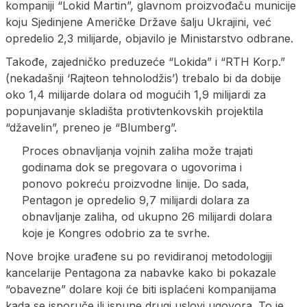
kompaniji “Lokid Martin”, glavnom proizvođaču municije
koju Sjedinjene Američke Države šalju Ukrajini, već
opredelio 2,3 milijarde, objavilo je Ministarstvo odbrane.
Takođe, zajedničko preduzeće “Lokida” i “RTH Korp.”
(nekadašnji ‘Rajteon tehnolodžis’) trebalo bi da dobije
oko 1,4 milijarde dolara od mogućih 1,9 milijardi za
popunjavanje skladišta protivtenkovskih projektila
“džavelin”, preneo je “Blumberg”.
Proces obnavljanja vojnih zaliha može trajati
godinama dok se pregovara o ugovorima i
ponovo pokreću proizvodne linije. Do sada,
Pentagon je opredelio 9,7 milijardi dolara za
obnavljanje zaliha, od ukupno 26 milijardi dolara
koje je Kongres odobrio za te svrhe.
Nove brojke urađene su po revidiranoj metodologiji
kancelarije Pentagona za nabavke kako bi pokazale
“obavezne” dolare koji će biti isplaćeni kompanijama
kada se isporuče ili ispune drugi uslovi ugovora. To je