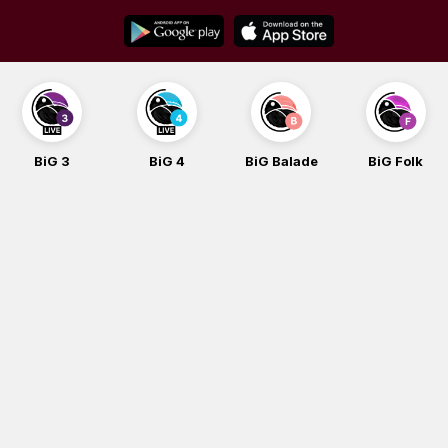
Skip
to
content
BiG 3
BiG 4
BiG Balade
BiG Folk