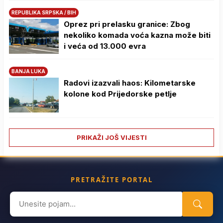
REPUBLIKA SRPSKA / BIH
Oprez pri prelasku granice: Zbog
nekoliko komada voća kazna može biti
i veća od 13.000 evra
BANJA LUKA
Radovi izazvali haos: Kilometarske
kolone kod Prijedorske petlje
PRIKAŽI JOŠ VIJESTI
PRETRAŽITE PORTAL
Search
for: