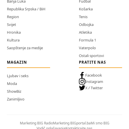
Banja Luka
Fudbal
Republika Srpska / BiH
Košarka
Region
Tenis
Svijet
Odbojka
Hronika
Atletika
Kultura
Formula 1
Saopštenje za medije
Vaterpolo
Ostali sportovi
MAGAZIN
PRATITE NAS
Facebook
Ljubav i seks
Instagram
Moda
X / Twitter
ShowBiz
Zanimljivo
Marketing BIG Radio
Marketing BIGportal.ba
Mi smo BIG
Vodič oglašavanja
Kontaktirajte nas