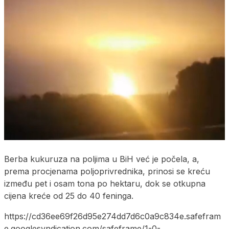
Berba kukuruza na poljima u BiH već je počela, a,
prema procjenama poljoprivrednika, prinosi se kreću
između pet i osam tona po hektaru, dok se otkupna
cijena kreće od 25 do 40 feninga.
https://cd36ee69f26d95e274dd7d6c0a9c834e.safefram
e.googlesyndication.com/safeframe/1-0-