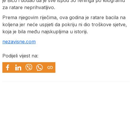
je Bićo i dodao da je sve ispod 30 feninga po kilogramu
za ratare neprihvatljivo.
Prema njegovim riječima, ova godina je ratare bacila na
koljena jer neće uspjeti da pokriju ni dio troškove sjetve,
koja je bila među najskupljima u istoriji.
nezavisne.com
Podijeli vijest na: