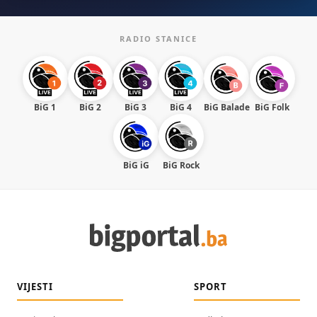
RADIO STANICE
BiG 1
BiG 2
BiG 3
BiG 4
BiG Balade
BiG Folk
BiG iG
BiG Rock
VIJESTI
SPORT