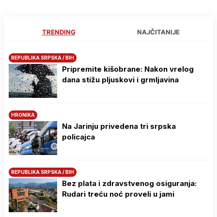
TRENDING
NAJČITANIJE
REPUBLIKA SRPSKA / BIH
Pripremite kišobrane: Nakon vrelog
dana stižu pljuskovi i grmljavina
HRONIKA
Na Јarinju privedena tri srpska
policajca
REPUBLIKA SRPSKA / BIH
Bez plata i zdravstvenog osiguranja:
Rudari treću noć proveli u jami