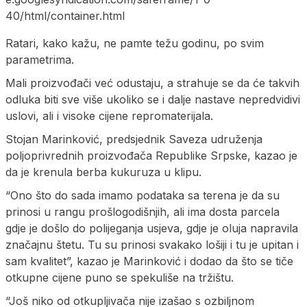
40/html/container.html
Ratari, kako kažu, ne pamte težu godinu, po svim
parametrima.
Mali proizvođači već odustaju, a strahuje se da će takvih
odluka biti sve više ukoliko se i dalje nastave nepredvidivi
uslovi, ali i visoke cijene repromaterijala.
Stojan Marinković, predsjednik Saveza udruženja
poljoprivrednih proizvođača Republike Srpske, kazao je
da je krenula berba kukuruza u klipu.
“Ono što do sada imamo podataka sa terena je da su
prinosi u rangu prošlogodišnjih, ali ima dosta parcela
gdje je došlo do polijeganja usjeva, gdje je oluja napravila
značajnu štetu. Tu su prinosi svakako lošiji i tu je upitan i
sam kvalitet”, kazao je Marinković i dodao da što se tiče
otkupne cijene puno se spekuliše na tržištu.
“Još niko od otkupljivača nije izašao s ozbiljnom