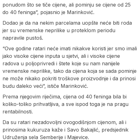
ponudom što se tiče cijene, ali pominju se cijene od 25
do 40 feninga”, pojasnio je Marinković.
Dodao je da na nekim parcelama uopšte neće biti roda
jer su vremenske neprilike u proteklom periodu
napravile pustoš.
“Ove godine ratari neće imati nikakve koristi jer smo imali
jako visoke cijene inputa u sjetvi, ali i visoke cijene
radova u poljoprivredi i štete koje su nam nanijele
vremenske neprilike, tako da cijena koja se sada pominje
ne može nikako pokriti troškove proizvodnje i da prinosi
budu daleko veći”, ističe Marinković.
Prema njegovim riječima, cijena od 40 feninga bila bi
koliko-toliko prihvatljiva, a sve ispod toga je na pragu
rentabilnosti.
Da su ratari nezadovoljni ovogodišnjom cijenom, ali i
prinosima kukuruza kaže i Savo Bakajlić, predsjednik
Udruženja sela Semberije i Majevice.