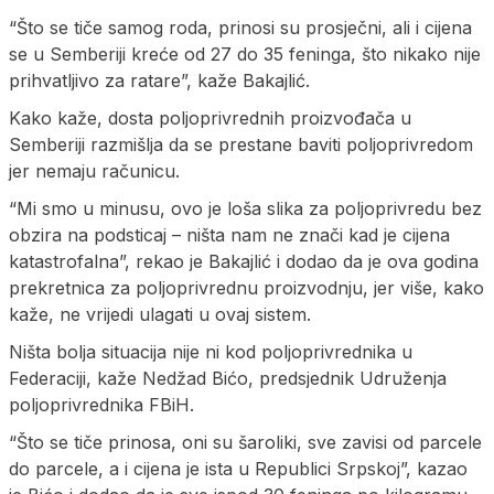
“Što se tiče samog roda, prinosi su prosječni, ali i cijena
se u Semberiji kreće od 27 do 35 feninga, što nikako nije
prihvatljivo za ratare”, kaže Bakajlić.
Kako kaže, dosta poljoprivrednih proizvođača u
Semberiji razmišlja da se prestane baviti poljoprivredom
jer nemaju računicu.
“Mi smo u minusu, ovo je loša slika za poljoprivredu bez
obzira na podsticaj – ništa nam ne znači kad je cijena
katastrofalna”, rekao je Bakajlić i dodao da je ova godina
prekretnica za poljoprivrednu proizvodnju, jer više, kako
kaže, ne vrijedi ulagati u ovaj sistem.
Ništa bolja situacija nije ni kod poljoprivrednika u
Federaciji, kaže Nedžad Bićo, predsjednik Udruženja
poljoprivrednika FBiH.
“Što se tiče prinosa, oni su šaroliki, sve zavisi od parcele
do parcele, a i cijena je ista u Republici Srpskoj”, kazao