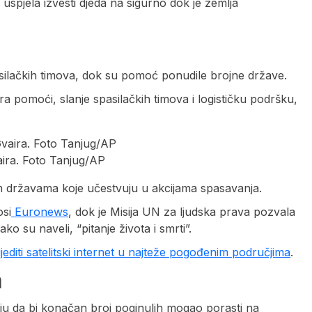
uspjela izvesti djeda na sigurno dok je zemlja
silačkih timova, dok su pomoć ponudile brojne države.
a pomoći, slanje spasilačkih timova i logističku podršku,
aira. Foto Tanjug/AP
im državama koje učestvuju u akcijama spasavanja.
osi
Euronews
, dok je Misija UN za ljudska prava pozvala
o su naveli, “pitanje života i smrti”.
jediti satelitski internet u najteže pogođenim područjima
.
a
u da bi konačan broj poginulih mogao porasti na