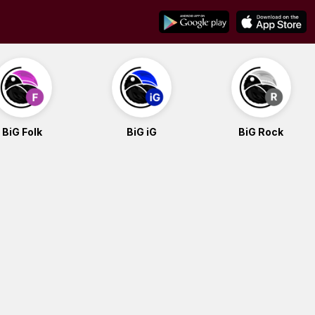
BiG Folk
BiG iG
BiG Rock