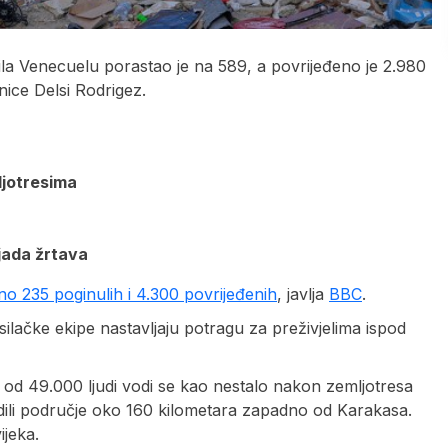
ila Venecuelu porastao je na 589, a povrijeđeno je 2.980
dnice Delsi Rodrigez.
ljotresima
ljada žrtava
o 235 poginulih i 4.300 povrijeđenih
, javlja
BBC
.
ilačke ekipe nastavljaju potragu za preživjelima ispod
 od 49.000 ljudi vodi se kao nestalo nakon zemljotresa
ogodili područje oko 160 kilometara zapadno od Karakasa.
ijeka.