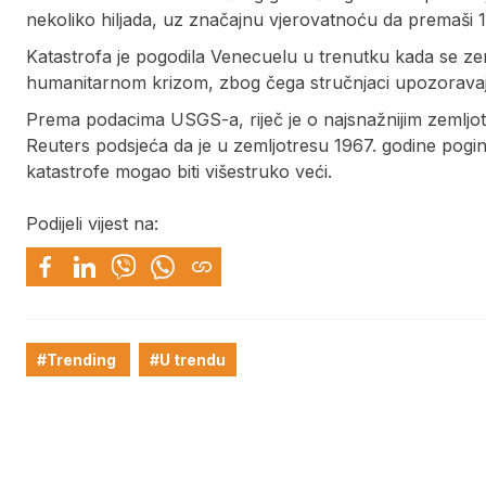
nekoliko hiljada, uz značajnu vjerovatnoću da premaši
Katastrofa je pogodila Venecuelu u trenutku kada se
humanitarnom krizom, zbog čega stručnjaci upozoravaju
Prema podacima USGS-a, riječ je o najsnažnijim zemljotr
Reuters podsjeća da je u zemljotresu 1967. godine poginul
katastrofe mogao biti višestruko veći.
Podijeli vijest na:
#Trending
#U trendu