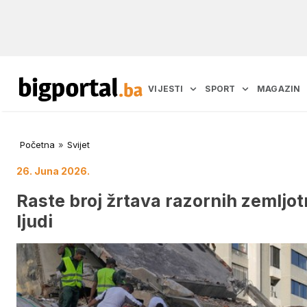
VIJESTI
SPORT
MAGAZIN
Početna
»
Svijet
26. Juna 2026.
Raste broj žrtava razornih zemljo
ljudi