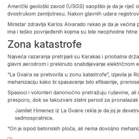
Američki geološki zavod (USGS) saopštio je da je riječ o
dvostrukom zemljotresu. Nakon glavnih udara registrov
Ministar zdravlja Karlos Alvarado rekao je da je većina 
ima i teško povrijeđenih kojima su bile neophodne hitne 
Zona katastrofe
Najveća razaranja pretrpjeli su Karakas i priobalna dr
glavni aerodrom i prekinuto snabdijevanje električnom e
“La Gvaira se pretvorila u zonu katastrofe”, izjavila j
mehanizaciju kako bi spasavanje bilo efikasnije, prenos
Spasioci i volonteri danonoćno pretražuju ruševine, ali
presporo, dok se takozvani zlatni period za pronalazak 
Jamilet Himenez iz La Gvaire rekla je da joj je devetn
sedmospratnice.
“On je ispod betonskih ploča, ali nema dovoljno mehaniz