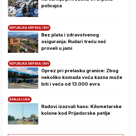
policajca
REPUBLIKA SRPSKA / BIH
Bez plata i zdravstvenog
osiguranja: Rudari treću noć
proveli u jami
REPUBLIKA SRPSKA / BIH
Oprez pri prelasku granice: Zbog
nekoliko komada voća kazna može
biti i veća od 13.000 evra
BANJA LUKA
Radovi izazvali haos: Kilometarske
kolone kod Prijedorske petlje