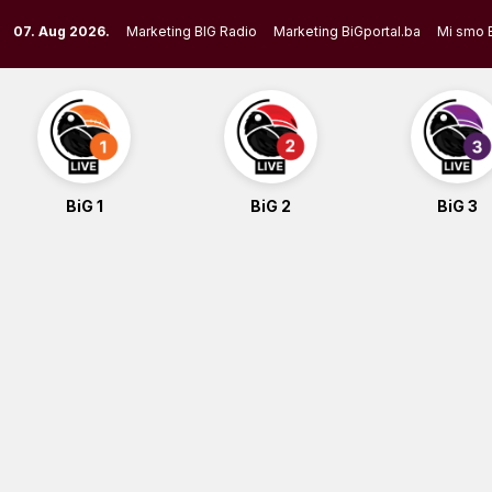
Skip
07. Aug 2026.
Marketing BIG Radio
Marketing BiGportal.ba
Mi smo 
to
content
BiG 1
BiG 2
BiG 3