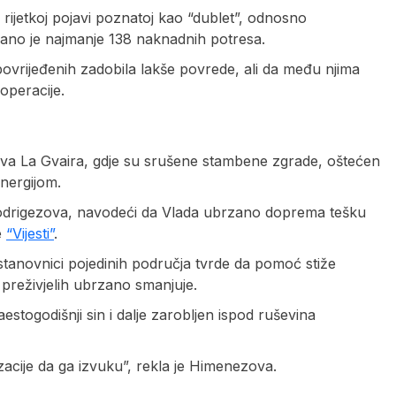
 rijetkoj pojavi poznatoj kao “dublet”, odnosno
ano je najmanje 138 naknadnih potresa.
povrijeđenih zadobila lakše povrede, ali da među njima
operacije.
žava La Gvaira, gdje su srušene stambene zgrade, oštećen
nergijom.
e Rodrigezova, navodeći da Vlada ubrzano doprema tešku
e
“Vijesti”
.
 stanovnici pojedinih područja tvrde da pomoć stiže
preživjelih ubrzano smanjuje.
aestogodišnji sin i dalje zarobljen ispod ruševina
acije da ga izvuku”, rekla je Himenezova.