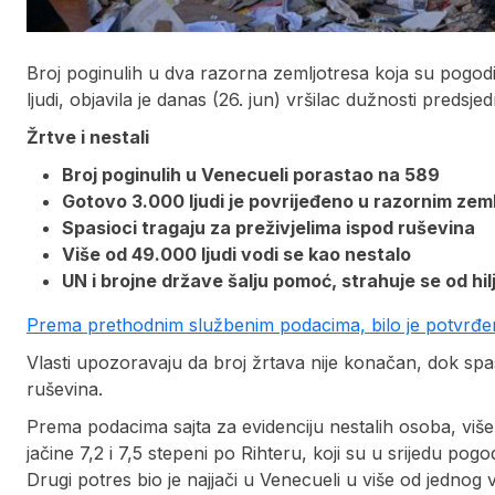
Broj poginulih u dva razorna zemljotresa koja su pogod
ljudi, objavila je danas (26. jun) vršilac dužnosti predsje
Žrtve i nestali
Broj poginulih u Venecueli porastao na 589
Gotovo 3.000 ljudi je povrijeđeno u razornim zem
Spasioci tragaju za preživjelima ispod ruševina
Više od 49.000 ljudi vodi se kao nestalo
UN i brojne države šalju pomoć, strahuje se od hi
Prema prethodnim službenim podacima, bilo je potvrđen
Vlasti upozoravaju da broj žrtava nije konačan, dok spas
ruševina.
Prema podacima sajta za evidenciju nestalih osoba, više
jačine 7,2 i 7,5 stepeni po Rihteru, koji su u srijedu p
Drugi potres bio je najjači u Venecueli u više od jednog v