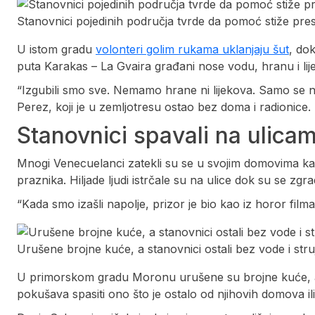
Stanovnici pojedinih područja tvrde da pomoć stiže pr
U istom gradu
volonteri golim rukama uklanjaju šut
, do
puta Karakas – La Gvaira građani nose vodu, hranu i li
“Izgubili smo sve. Nemamo hrane ni lijekova. Samo se n
Perez, koji je u zemljotresu ostao bez doma i radionice.
Stanovnici spavali na ulica
Mnogi Venecuelanci zatekli su se u svojim domovima ka
praznika. Hiljade ljudi istrčale su na ulice dok su se zgrade
“Kada smo izašli napolje, prizor je bio kao iz horor fil
Urušene brojne kuće, a stanovnici ostali bez vode i str
U primorskom gradu Moronu urušene su brojne kuće, a s
pokušava spasiti ono što je ostalo od njihovih domova il