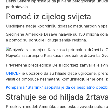
Denis Sekera ispričala je da je njena petogodišnja unuka 
podrhtavala.
Pomoć iz cijelog svijeta
Ujedinjene nacije koordinišu dolazak međunarodnih spa
Sjedinjene Američke Države najavile su 150 miliona dolar
a pomoć su ponudile i druge zemlje regiona.
Najveća razaranja u Karakasu i priobalnoj državi La Gv
Privremena predsjednica Delsi Rodrigez zahvalila je sv
UNICEF
je upozorio da su hiljade djece ugrožene, pren
vlasti da omoguće nesmetanu komunikaciju jer je ona, kak
Kompanija “Starlink” saopštila je da će besplatno obezbi
Strahuje se od hiljada žrtav
Prediktivni modeli Američkog geološkog zavoda pokazuj