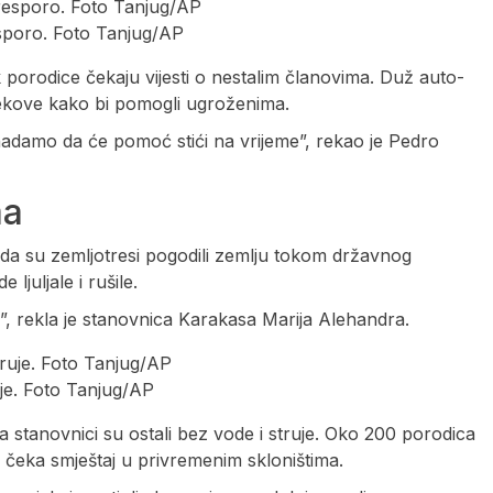
esporo. Foto Tanjug/AP
k porodice čekaju vijesti o nestalim članovima. Duž auto-
jekove kako bi pomogli ugroženima.
adamo da će pomoć stići na vrijeme”, rekao je Pedro
ma
da su zemljotresi pogodili zemlju tokom državnog
 ljuljale i rušile.
ma”, rekla je stanovnica Karakasa Marija Alehandra.
uje. Foto Tanjug/AP
tanovnici su ostali bez vode i struje. Oko 200 porodica
i čeka smještaj u privremenim skloništima.