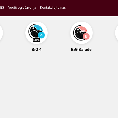
BiG
Vodič oglašavanja
Kontaktirajte nas
BiG 4
BiG Balade