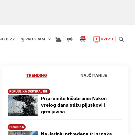
BIG BIZZ
PROGRAM
UŽIVO
TRENDING
NAJČITANIJE
REPUBLIKA SRPSKA / BIH
Pripremite kišobrane: Nakon
vrelog dana stižu pljuskovi i
grmljavina
HRONIKA
Na Јarinju privedena tri srpska