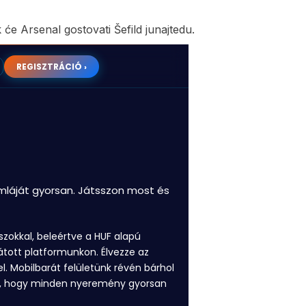
e Arsenal gostovati Šefild junajtedu.