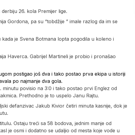
derbiju 26. kola Premijer lige.
ja Gordona, pa su “tobdžije ” imale razlog da im se
tu kada je Svena Botmana lopta pogodila u koleno i
ija Haverca. Gabrijel Martineli je probio i pronašao
gom postigao još dva i tako postao prva ekipa u istoriji
avala po najmanje dva gola.
. minutu povisio na 3:0 i tako postao prvi Englez od
utakmica. Prethodno je to uspelo Janu Rajtu.
ki defanzivac Jakub Kivior četiri minuta kasnije, dok je
utu.
titulu. Ostaju treći sa 58 bodova, jednim manje od
asl je osmi i dodatno se udaljio od mesta koje vode u