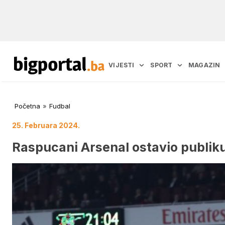
VIJESTI
SPORT
MAGAZIN
Početna
»
Fudbal
25. Februara 2024.
Raspucani Arsenal ostavio publiku