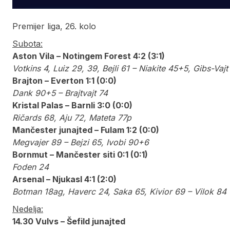
Premijer liga, 26. kolo
Subota:
Aston Vila – Notingem Forest 4:2 (3:1)
Votkins 4, Luiz 29, 39, Bejli 61 – Niakite 45+5, Gibs-Vajt
Brajton – Everton 1:1 (0:0)
Dank 90+5 – Brajtvajt 74
Kristal Palas – Barnli 3:0 (0:0)
Ričards 68, Aju 72, Mateta 77p
Mančester junajted – Fulam 1:2 (0:0)
Megvajer 89 – Bejzi 65, Ivobi 90+6
Bornmut – Mančester siti 0:1 (0:1)
Foden 24
Arsenal – Njukasl 4:1 (2:0)
Botman 18ag, Haverc 24, Saka 65, Kivior 69 – Vilok 84
Nedelja:
14.30 Vulvs – Šefild junajted