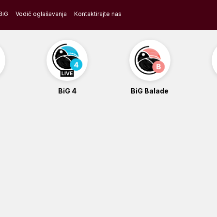
BiG
Vodič oglašavanja
Kontaktirajte nas
BiG 4
BiG Balade