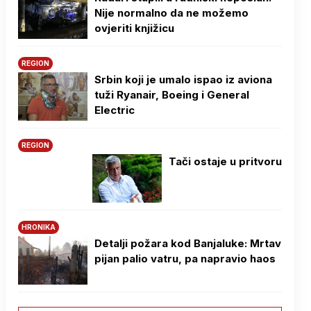
Nije normalno da ne možemo
ovjeriti knjižicu
REGION
Srbin koji je umalo ispao iz aviona
tuži Ryanair, Boeing i General
Electric
REGION
Tači ostaje u pritvoru
HRONIKA
Detalji požara kod Banjaluke: Mrtav
pijan palio vatru, pa napravio haos