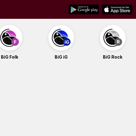
BiG Folk
BiG iG
BiG Rock