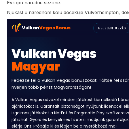
Evropu naredne sezone.
Njukasl u narednom kolu dočekuje Vulverhempton, dok ć