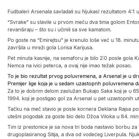
Fudbaleri Arsenala savladali su Njukasl rezultatom 4:1 u 
“Svrake” su slavile u prvom meču dva tima golom Entoni
revanširaju – što su i učinili sa sve kamatom.
Po goste na “Emirejtsu” je krenulo loše već u 18. minu
završila u mreži gola Lorisa Karijusa.
Pet minuta kasnije, na semaforu je bilo 2:0 posle gola Ka
Nemca na ivici peterca, a ovaj nije imao težak posao.
To je bio rezultat prvog poluvremena, a Arsenal je u dru
Premijer lige koja je u sedam uzastopnh poluvremena d
Za to je dobrim delom zaslužan Bukajo Saka koji je u 65
1994. koji je postigao gol za Arsenal u pet uzastopnih 
Tačku na meč stavio je posle kornera Deklana Rajsa poljs
utešni pogodak za goste bio delo Džoa Viloka u 84. min
Tim iz prestonice je sa nova tri boda nastavio borbu za 
drugoplasiranog Sitija, a dva od vodećeg Liverpula. Njuk