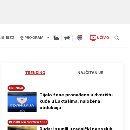
BIG BIZZ
PROGRAM
UŽIVO
TRENDING
NAJČITANIJE
HRONIKA
Tijelo žene pronađeno u dvorištu
kuće u Laktašima, naložena
obdukcija
REPUBLIKA SRPSKA / BIH
Rudari stupili u radnički neposluh: