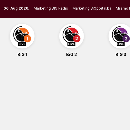
Skip
06. Aug 2026.
Marketing BIG Radio
Marketing BiGportal.ba
Mi smo 
to
content
BiG 1
BiG 2
BiG 3