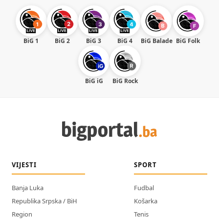
BiG 1
BiG 2
BiG 3
BiG 4
BiG Balade
BiG Folk
BiG iG
BiG Rock
VIJESTI
SPORT
Banja Luka
Fudbal
Republika Srpska / BiH
Košarka
Region
Tenis