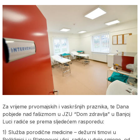
Za vrijeme prvomajskih i vaskršnjih praznika, te Dana
pobjede nad fašizmom u JZU “Dom zdravlja” u Banjoj
Luci radiće se prema sljedećem rasporedu:
1) Služba porodične medicine – dežurni timovi u
Poliklinici i u Platonovoj ulici, radiće u dvije smjene, od