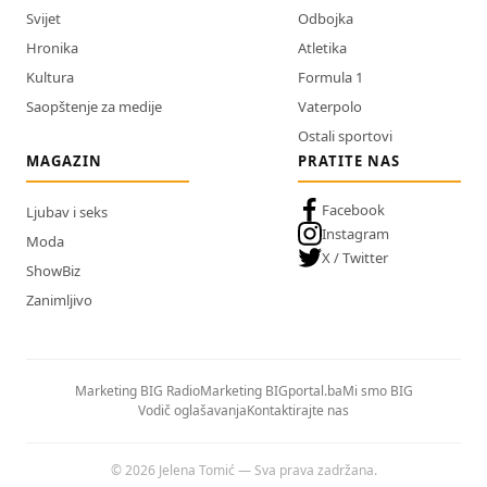
Svijet
Odbojka
Hronika
Atletika
Kultura
Formula 1
Saopštenje za medije
Vaterpolo
Ostali sportovi
MAGAZIN
PRATITE NAS
Facebook
Ljubav i seks
Instagram
Moda
X / Twitter
ShowBiz
Zanimljivo
Marketing BIG Radio
Marketing BIGportal.ba
Mi smo BIG
Vodič oglašavanja
Kontaktirajte nas
© 2026 Jelena Tomić — Sva prava zadržana.