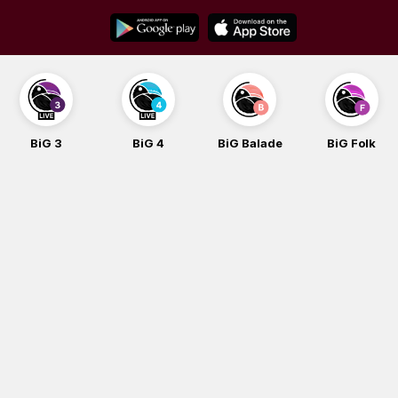
Skip
to
content
BiG 3
BiG 4
BiG Balade
BiG Folk