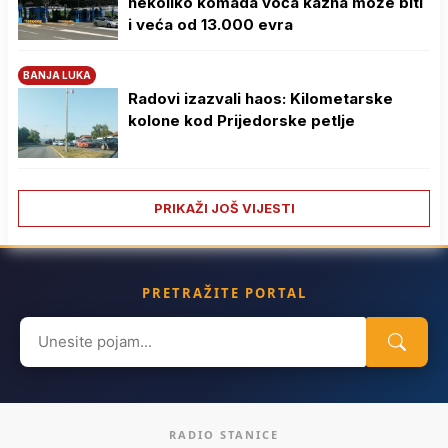
nekoliko komada voća kazna može biti
i veća od 13.000 evra
BANJA LUKA
Radovi izazvali haos: Kilometarske
kolone kod Prijedorske petlje
PRIKAŽI JOŠ VIJESTI
PRETRAŽITE PORTAL
Search
for:
RADIO STANICE