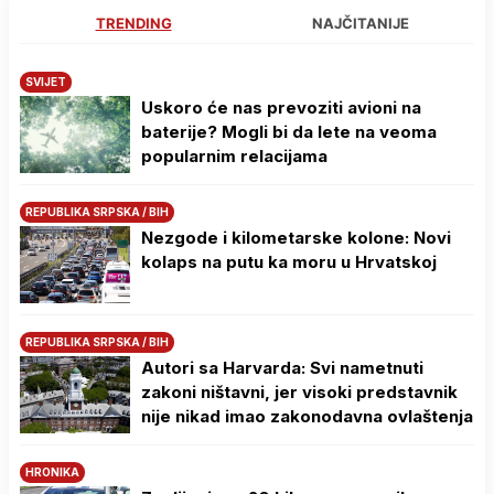
TRENDING
NAJČITANIJE
SVIJET
Uskoro će nas prevoziti avioni na
baterije? Mogli bi da lete na veoma
popularnim relacijama
REPUBLIKA SRPSKA / BIH
Nezgode i kilometarske kolone: Novi
kolaps na putu ka moru u Hrvatskoj
REPUBLIKA SRPSKA / BIH
Autori sa Harvarda: Svi nametnuti
zakoni ništavni, jer visoki predstavnik
nije nikad imao zakonodavna ovlaštenja
HRONIKA