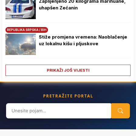
Zaplijenjeno 20 kilograma marihuane,
uhapšen Zećanin
REPUBLIKA SRPSKA / BIH
Stiže promjena vremena: Naoblačenje
uz lokalnu kišu i pljuskove
PRIKAŽI JOŠ VIJESTI
PRETRAŽITE PORTAL
Search
for: