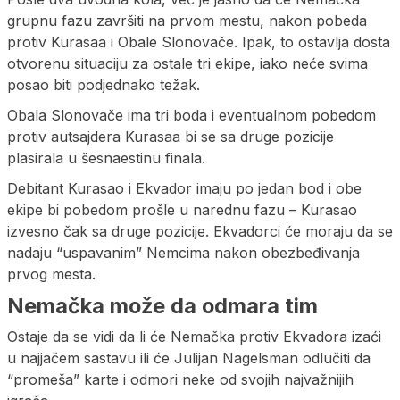
grupnu fazu završiti na prvom mestu, nakon pobeda
protiv Kurasaa i Obale Slonovače. Ipak, to ostavlja dosta
otvorenu situaciju za ostale tri ekipe, iako neće svima
posao biti podjednako težak.
Obala Slonovače ima tri boda i eventualnom pobedom
protiv autsajdera Kurasaa bi se sa druge pozicije
plasirala u šesnaestinu finala.
Debitant Kurasao i Ekvador imaju po jedan bod i obe
ekipe bi pobedom prošle u narednu fazu – Kurasao
izvesno čak sa druge pozicije. Ekvadorci će moraju da se
nadaju “uspavanim” Nemcima nakon obezbeđivanja
prvog mesta.
Nemačka može da odmara tim
Ostaje da se vidi da li će Nemačka protiv Ekvadora izaći
u najjačem sastavu ili će Julijan Nagelsman odlučiti da
“promeša” karte i odmori neke od svojih najvažnijih