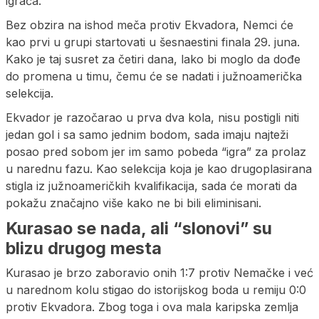
igrača.
Bez obzira na ishod meča protiv Ekvadora, Nemci će
kao prvi u grupi startovati u šesnaestini finala 29. juna.
Kako je taj susret za četiri dana, lako bi moglo da dođe
do promena u timu, čemu će se nadati i južnoamerička
selekcija.
Ekvador je razočarao u prva dva kola, nisu postigli niti
jedan gol i sa samo jednim bodom, sada imaju najteži
posao pred sobom jer im samo pobeda “igra” za prolaz
u narednu fazu. Kao selekcija koja je kao drugoplasirana
stigla iz južnoameričkih kvalifikacija, sada će morati da
pokažu značajno više kako ne bi bili eliminisani.
Kurasao se nada, ali “slonovi” su
blizu drugog mesta
Kurasao je brzo zaboravio onih 1:7 protiv Nemačke i već
u narednom kolu stigao do istorijskog boda u remiju 0:0
protiv Ekvadora. Zbog toga i ova mala karipska zemlja