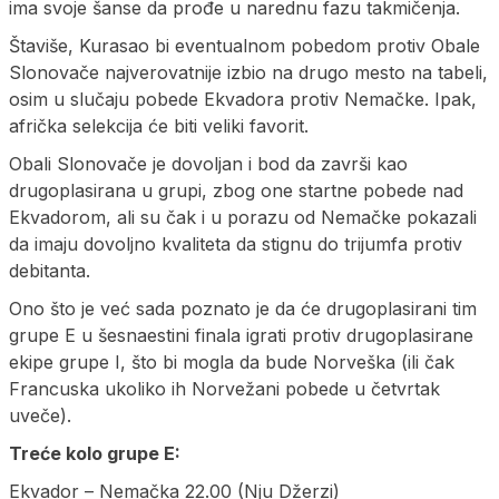
ima svoje šanse da prođe u narednu fazu takmičenja.
Štaviše, Kurasao bi eventualnom pobedom protiv Obale
Slonovače najverovatnije izbio na drugo mesto na tabeli,
osim u slučaju pobede Ekvadora protiv Nemačke. Ipak,
afrička selekcija će biti veliki favorit.
Obali Slonovače je dovoljan i bod da završi kao
drugoplasirana u grupi, zbog one startne pobede nad
Ekvadorom, ali su čak i u porazu od Nemačke pokazali
da imaju dovoljno kvaliteta da stignu do trijumfa protiv
debitanta.
Ono što je već sada poznato je da će drugoplasirani tim
grupe E u šesnaestini finala igrati protiv drugoplasirane
ekipe grupe I, što bi mogla da bude Norveška (ili čak
Francuska ukoliko ih Norvežani pobede u četvrtak
uveče).
Treće kolo grupe E:
Ekvador – Nemačka 22.00 (Nju Džerzi)