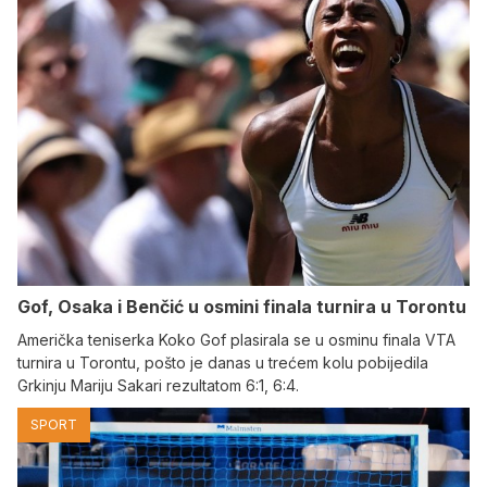
Gof, Osaka i Benčić u osmini finala turnira u Torontu
Američka teniserka Koko Gof plasirala se u osminu finala VTA
turnira u Torontu, pošto je danas u trećem kolu pobijedila
Grkinju Mariju Sakari rezultatom 6:1, 6:4.
SPORT