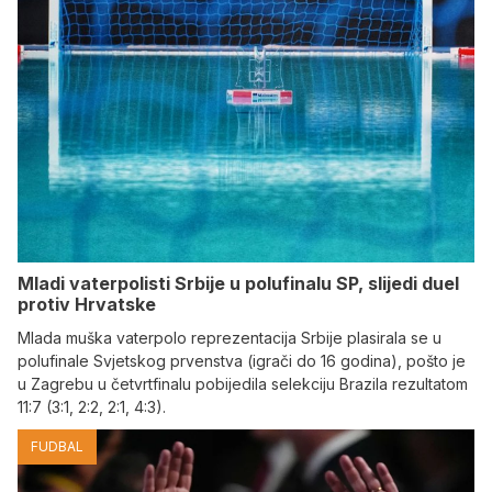
Mladi vaterpolisti Srbije u polufinalu SP, slijedi duel
protiv Hrvatske
Mlada muška vaterpolo reprezentacija Srbije plasirala se u
polufinale Svjetskog prvenstva (igrači do 16 godina), pošto je
u Zagrebu u četvrtfinalu pobijedila selekciju Brazila rezultatom
11:7 (3:1, 2:2, 2:1, 4:3).
FUDBAL