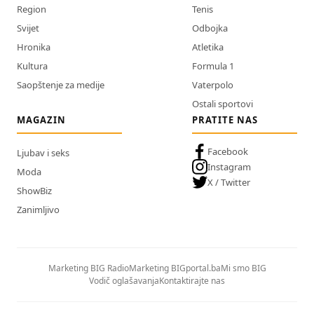
Region
Tenis
Svijet
Odbojka
Hronika
Atletika
Kultura
Formula 1
Saopštenje za medije
Vaterpolo
Ostali sportovi
MAGAZIN
PRATITE NAS
Facebook
Ljubav i seks
Instagram
Moda
X / Twitter
ShowBiz
Zanimljivo
Marketing BIG Radio
Marketing BIGportal.ba
Mi smo BIG
Vodič oglašavanja
Kontaktirajte nas