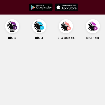
Skip
to
content
BiG 3
BiG 4
BiG Balade
BiG Folk