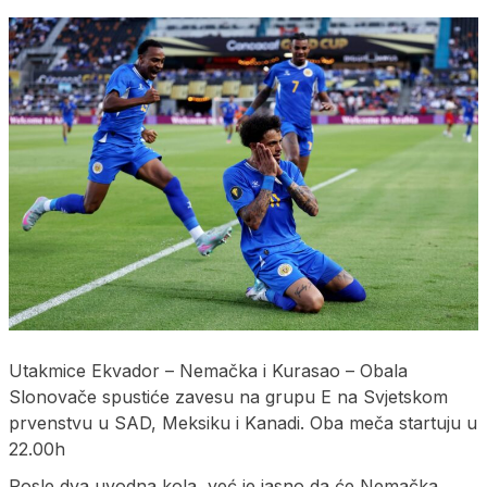
Utakmice Ekvador – Nemačka i Kurasao – Obala
Slonovače spustiće zavesu na grupu E na Svjetskom
prvenstvu u SAD, Meksiku i Kanadi. Oba meča startuju u
22.00h
Posle dva uvodna kola, već je jasno da će Nemačka