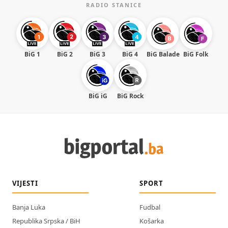
RADIO STANICE
BiG 1
BiG 2
BiG 3
BiG 4
BiG Balade
BiG Folk
BiG iG
BiG Rock
VIJESTI
SPORT
Banja Luka
Fudbal
Republika Srpska / BiH
Košarka