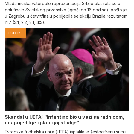
Mlada muška vaterpolo reprezentacija Srbije plasirala se u
polufinale Svjetskog prvenstva (igrači do 16 godina), pošto je
u Zagrebu u četvrtfinalu pobijedila selekciju Brazila rezultatom
11:7 (3:1, 2:2, 2:1, 4:3).
FUDBAL
Skandal u UEFA: “Infantino bio u vezi sa radnicom,
unaprijedili je i platili joj studije”
Evropska fudbalska unija (UEFA) isplatila je šestocifrenu sumu