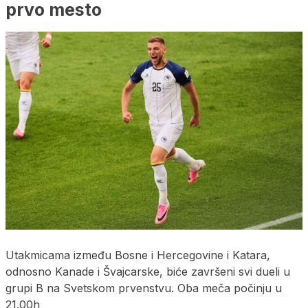
prvo mesto
Utakmicama između Bosne i Hercegovine i Katara,
odnosno Kanade i Švajcarske, biće završeni svi dueli u
grupi B na Svetskom prvenstvu. Oba meča počinju u
21.00h