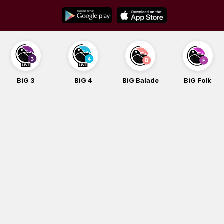
Skip
to
content
BiG 3
BiG 4
BiG Balade
BiG Folk