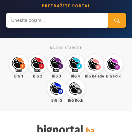
PRETRAŽITE PORTAL
Search
for:
RADIO STANICE
BiG 1
BiG 2
BiG 3
BiG 4
BiG Balade
BiG Folk
BiG iG
BiG Rock