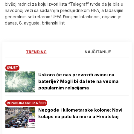
bivšoj radnici za koju izvori lista “Telegraf” tvrde da je bila u
navodnoj vezi sa sadašnjim predsjednikom FIFA, a tadašnjim
generalnim sekretarom UEFA Đanijem Infantinom, objavio je
danas, 8. avgusta, britanski list.
TRENDING
NAJČITANIJE
SVIJET
Uskoro će nas prevoziti avioni na
baterije? Mogli bi da lete na veoma
popularnim relacijama
REPUBLIKA SRPSKA / BIH
Nezgode i kilometarske kolone: Novi
kolaps na putu ka moru u Hrvatskoj