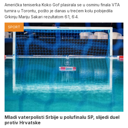
Američka teniserka Koko Gof plasirala se u osminu finala VTA
turnira u Torontu, pošto je danas u trećem kolu pobijedila
Grkinju Mariju Sakari rezultatom 6:1, 6:4.
SPORT
Mladi vaterpolisti Srbije u polufinalu SP, slijedi duel
protiv Hrvatske