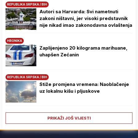
REPUBLIKA SRPSKA / BIH
Autori sa Harvarda: Svi nametnuti
zakoni ništavni, jer visoki predstavnik
nije nikad imao zakonodavna ovlaštenja
HRONIKA
Zaplijenjeno 20 kilograma marihuane,
uhapšen Zećanin
REPUBLIKA SRPSKA / BIH
Stiže promjena vremena: Naoblačenje
uz lokalnu kišu i pljuskove
PRIKAŽI JOŠ VIJESTI