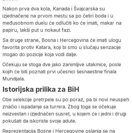
Nakon prva dva kola, Kanada i Švajcarska su
izjednačene na prvom mestu sa po četiri boda i u
međusobnom duelu će odlučiti ko će imati, makar na
papiru, lakši put u nokaut fazi.
Sa druge strane, Bosna i Hercegovina će imati ulogu
favorita protiv Katara, koji bi smo u slučaju senzacije
mogao do pozicije koja vodi dalje.
Očekuju se stoga dve jako zanimljive utakmice, posle
kojih će biti poznati prvi učesnici šesnaestine finala
Mundijala.
Istorijska prilika za BiH
Obe selekcije pretrpele su po poraz, pa bi novi neuspeh
značio i ispadanje sa turnira. Zbog toga se očekuje
neizvestan i izjednačen susret, u kojem će i jedni i drugi
pokušati da iskoriste svoje adute.
Reprezentacija Bosne i Hercegovine oslanja se na