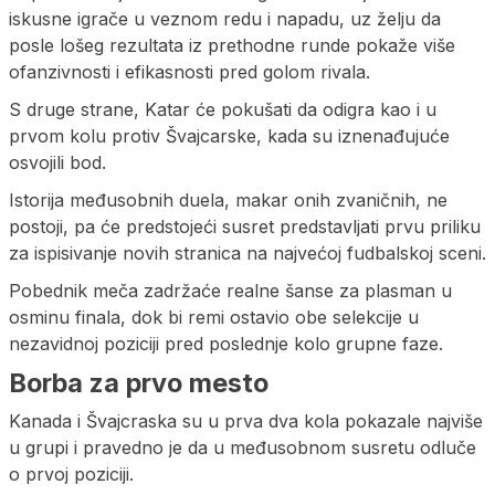
iskusne igrače u veznom redu i napadu, uz želju da
posle lošeg rezultata iz prethodne runde pokaže više
ofanzivnosti i efikasnosti pred golom rivala.
S druge strane, Katar će pokušati da odigra kao i u
prvom kolu protiv Švajcarske, kada su iznenađujuće
osvojili bod.
Istorija međusobnih duela, makar onih zvaničnih, ne
postoji, pa će predstojeći susret predstavljati prvu priliku
za ispisivanje novih stranica na najvećoj fudbalskoj sceni.
Pobednik meča zadržaće realne šanse za plasman u
osminu finala, dok bi remi ostavio obe selekcije u
nezavidnoj poziciji pred poslednje kolo grupne faze.
Borba za prvo mesto
Kanada i Švajcraska su u prva dva kola pokazale najviše
u grupi i pravedno je da u međusobnom susretu odluče
o prvoj poziciji.