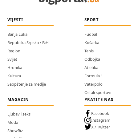
VIJESTI
SPORT
Banja Luka
Fudbal
Republika Srpska / BiH
Košarka
Region
Tenis
Svijet
Odbojka
Hronika
Atletika
Kultura
Formula 1
Saopštenje za medije
Vaterpolo
Ostali sportovi
MAGAZIN
PRATITE NAS
Facebook
Ljubav i seks
Instagram
Moda
X / Twitter
ShowBiz