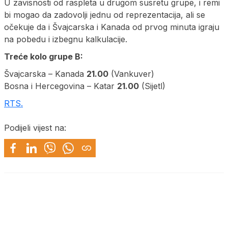
U zavisnosti od raspleta u drugom susretu grupe, i remi
bi mogao da zadovolji jednu od reprezentacija, ali se
očekuje da i Švajcarska i Kanada od prvog minuta igraju
na pobedu i izbegnu kalkulacije.
Treće kolo grupe B:
Švajcarska – Kanada
21.00
(Vankuver)
Bosna i Hercegovina – Katar
21.00
(Sijetl)
RTS.
Podijeli vijest na: