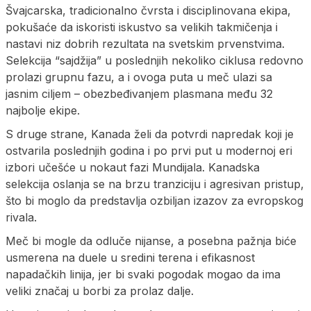
Švajcarska, tradicionalno čvrsta i disciplinovana ekipa,
pokušaće da iskoristi iskustvo sa velikih takmičenja i
nastavi niz dobrih rezultata na svetskim prvenstvima.
Selekcija “sajdžija” u poslednjih nekoliko ciklusa redovno
prolazi grupnu fazu, a i ovoga puta u meč ulazi sa
jasnim ciljem – obezbeđivanjem plasmana među 32
najbolje ekipe.
S druge strane, Kanada želi da potvrdi napredak koji je
ostvarila poslednjih godina i po prvi put u modernoj eri
izbori učešće u nokaut fazi Mundijala. Kanadska
selekcija oslanja se na brzu tranziciju i agresivan pristup,
što bi moglo da predstavlja ozbiljan izazov za evropskog
rivala.
Meč bi mogle da odluče nijanse, a posebna pažnja biće
usmerena na duele u sredini terena i efikasnost
napadačkih linija, jer bi svaki pogodak mogao da ima
veliki značaj u borbi za prolaz dalje.