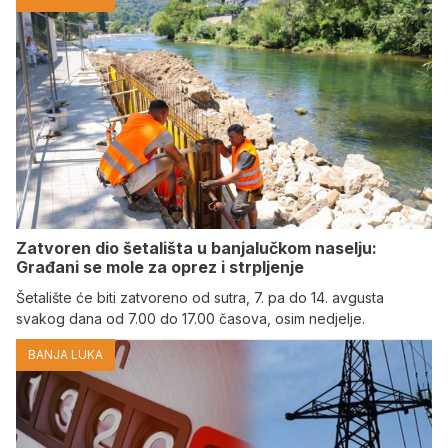
Zatvoren dio šetališta u banjalučkom naselju:
Građani se mole za oprez i strpljenje
Šetalište će biti zatvoreno od sutra, 7. pa do 14. avgusta
svakog dana od 7.00 do 17.00 časova, osim nedjelje.
BANJA LUKA