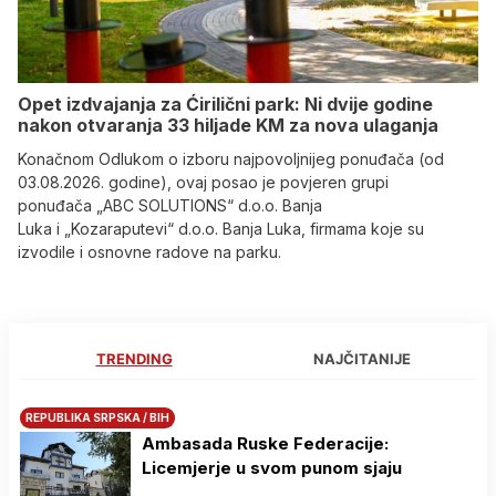
Opet izdvajanja za Ćirilični park: Ni dvije godine
nakon otvaranja 33 hiljade KM za nova ulaganja
Konačnom Odlukom o izboru najpovoljnijeg ponuđača (od
03.08.2026. godine), ovaj posao je povjeren grupi
ponuđača „ABC SOLUTIONS“ d.o.o. Banja
Luka i „Kozaraputevi“ d.o.o. Banja Luka, firmama koje su
izvodile i osnovne radove na parku.
TRENDING
NAJČITANIJE
REPUBLIKA SRPSKA / BIH
Ambasada Ruske Federacije:
Licemjerje u svom punom sjaju