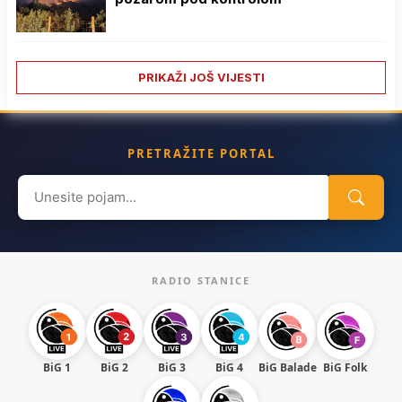
PRIKAŽI JOŠ VIJESTI
PRETRAŽITE PORTAL
Search
for:
RADIO STANICE
BiG 1
BiG 2
BiG 3
BiG 4
BiG Balade
BiG Folk