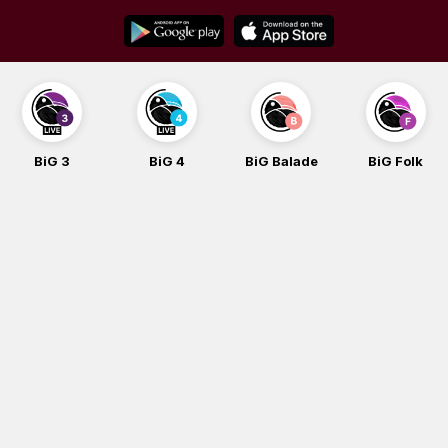
Skip
to
content
BiG 3
BiG 4
BiG Balade
BiG Folk