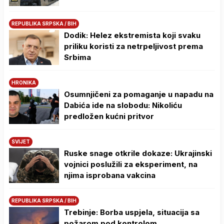
REPUBLIKA SRPSKA / BIH
Dodik: Helez ekstremista koji svaku
priliku koristi za netrpeljivost prema
Srbima
HRONIKA
Osumnjičeni za pomaganje u napadu na
Dabića ide na slobodu: Nikoliću
predložen kućni pritvor
SVIJET
Ruske snage otkrile dokaze: Ukrajinski
vojnici poslužili za eksperiment, na
njima isprobana vakcina
REPUBLIKA SRPSKA / BIH
Trebinje: Borba uspjela, situacija sa
požarom pod kontrolom