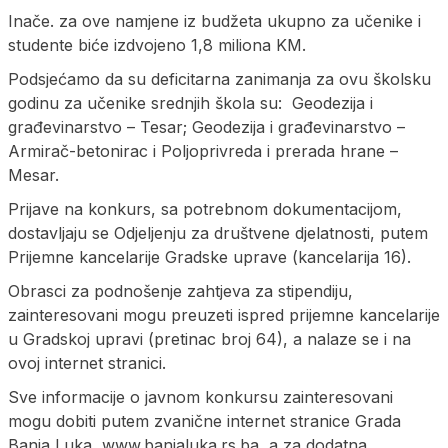
Inače. za ove namjene iz budžeta ukupno za učenike i
studente biće izdvojeno 1,8 miliona KM.
Podsjećamo da su deficitarna zanimanja za ovu školsku
godinu za učenike srednjih škola su: Geodezija i
građevinarstvo – Tesar; Geodezija i građevinarstvo –
Armirač-betonirac i Poljoprivreda i prerada hrane –
Mesar.
Prijave na konkurs, sa potrebnom dokumentacijom,
dostavljaju se Odjeljenju za društvene djelatnosti, putem
Prijemne kancelarije Gradske uprave (kancelarija 16).
Obrasci za podnošenje zahtjeva za stipendiju,
zainteresovani mogu preuzeti ispred prijemne kancelarije
u Gradskoj upravi (pretinac broj 64), a nalaze se i na
ovoj internet stranici.
Sve informacije o javnom konkursu zainteresovani
mogu dobiti putem zvanične internet stranice Grada
Banja Luka, www.banjaluka.rs.ba, a za dodatna