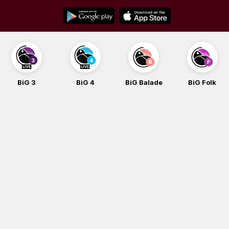
Skip
to
content
BiG 3
BiG 4
BiG Balade
BiG Folk