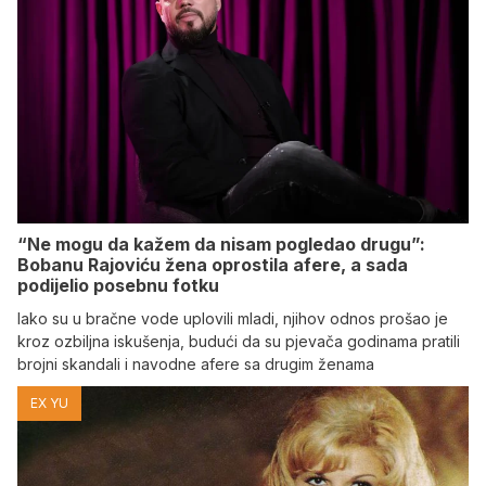
“Ne mogu da kažem da nisam pogledao drugu”:
Bobanu Rajoviću žena oprostila afere, a sada
podijelio posebnu fotku
Iako su u bračne vode uplovili mladi, njihov odnos prošao je
kroz ozbiljna iskušenja, budući da su pjevača godinama pratili
brojni skandali i navodne afere sa drugim ženama
EX YU