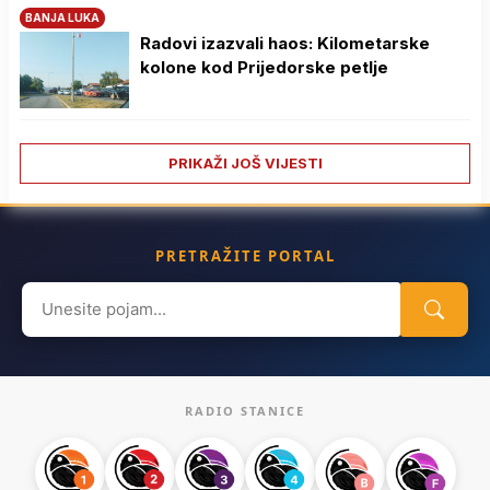
BANJA LUKA
Radovi izazvali haos: Kilometarske
kolone kod Prijedorske petlje
PRIKAŽI JOŠ VIJESTI
PRETRAŽITE PORTAL
Search
for:
RADIO STANICE