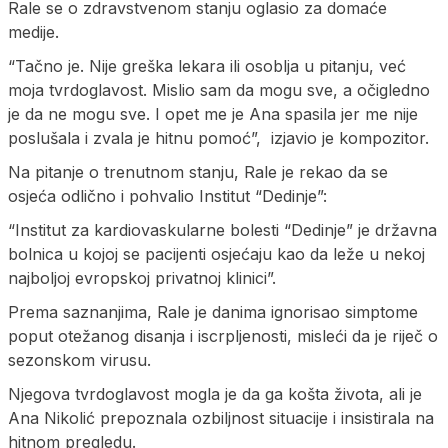
Rale se o zdravstvenom stanju oglasio za domaće
medije.
“Tačno je. Nije greška lekara ili osoblja u pitanju, već
moja tvrdoglavost. Mislio sam da mogu sve, a očigledno
je da ne mogu sve. I opet me je Ana spasila jer me nije
poslušala i zvala je hitnu pomoć”, izjavio je kompozitor.
Na pitanje o trenutnom stanju, Rale je rekao da se
osjeća odlično i pohvalio Institut “Dedinje”:
“Institut za kardiovaskularne bolesti “Dedinje” je državna
bolnica u kojoj se pacijenti osjećaju kao da leže u nekoj
najboljoj evropskoj privatnoj klinici”.
Prema saznanjima, Rale je danima ignorisao simptome
poput otežanog disanja i iscrpljenosti, misleći da je riječ o
sezonskom virusu.
Njegova tvrdoglavost mogla je da ga košta života, ali je
Ana Nikolić prepoznala ozbiljnost situacije i insistirala na
hitnom pregledu.