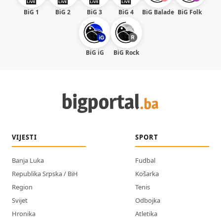
BiG 1
BiG 2
BiG 3
BiG 4
BiG Balade
BiG Folk
BiG iG
BiG Rock
VIJESTI
SPORT
Banja Luka
Fudbal
Republika Srpska / BiH
Košarka
Region
Tenis
Svijet
Odbojka
Hronika
Atletika