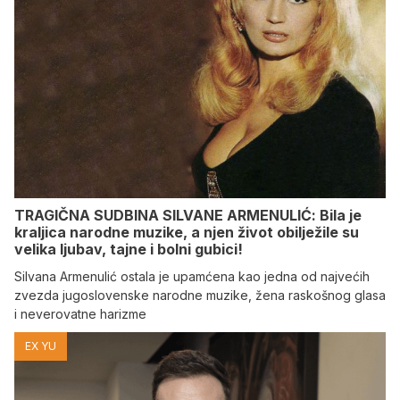
TRAGIČNA SUDBINA SILVANE ARMENULIĆ: Bila je
kraljica narodne muzike, a njen život obilježile su
velika ljubav, tajne i bolni gubici!
Silvana Armenulić ostala je upamćena kao jedna od najvećih
zvezda jugoslovenske narodne muzike, žena raskošnog glasa
i neverovatne harizme
EX YU