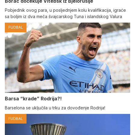
Borac dočekuje Vitebsk iz Bjelorusije
Pobjednik ovog para, u posljednjem kolu kvalifikacija, igraće
sa boljim iz dva meča švajcarskog Tuna i islandskog Valura
FUDBAL
Barsa “krade” Rodrija?!
Barselona se uključila u trku za dovođenje Rodrija!
FUDBAL