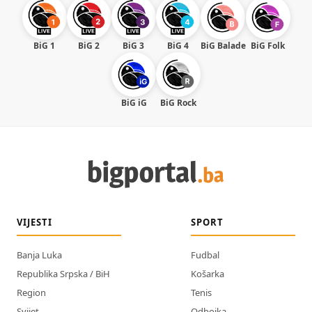
BiG 1
BiG 2
BiG 3
BiG 4
BiG Balade
BiG Folk
BiG iG
BiG Rock
VIJESTI
SPORT
Banja Luka
Fudbal
Republika Srpska / BiH
Košarka
Region
Tenis
Svijet
Odbojka