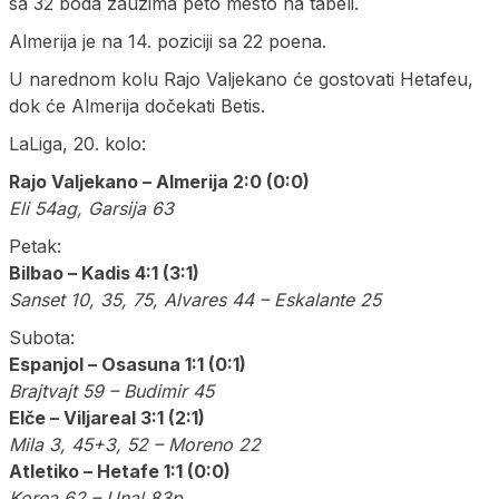
sa 32 boda zauzima peto mesto na tabeli.
Almerija je na 14. poziciji sa 22 poena.
U narednom kolu Rajo Valjekano će gostovati Hetafeu,
dok će Almerija dočekati Betis.
LaLiga, 20. kolo:
Rajo Valjekano – Almerija 2:0 (0:0)
Eli 54ag, Garsija 63
Petak:
Bilbao – Kadis 4:1 (3:1)
Sanset 10, 35, 75, Alvares 44 – Eskalante 25
Subota:
Espanjol – Osasuna 1:1 (0:1)
Brajtvajt 59 – Budimir 45
Elče – Viljareal 3:1 (2:1)
Mila 3, 45+3, 52 – Moreno 22
Atletiko – Hetafe 1:1 (0:0)
Korea 62 – Unal 83p