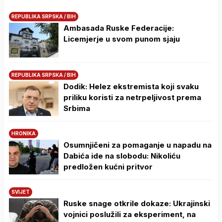
REPUBLIKA SRPSKA / BIH
Ambasada Ruske Federacije:
Licemjerje u svom punom sjaju
REPUBLIKA SRPSKA / BIH
Dodik: Helez ekstremista koji svaku
priliku koristi za netrpeljivost prema
Srbima
HRONIKA
Osumnjičeni za pomaganje u napadu na
Dabića ide na slobodu: Nikoliću
predložen kućni pritvor
SVIJET
Ruske snage otkrile dokaze: Ukrajinski
vojnici poslužili za eksperiment, na