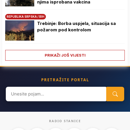
njima isprobana vakcina
REPUBLIKA SRPSKA / BIH
Trebinje: Borba uspjela, situacija sa
požarom pod kontrolom
PRIKAŽI JOŠ VIJESTI
PRETRAŽITE PORTAL
Search
for:
RADIO STANICE