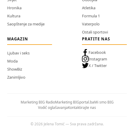
Hronika
Atletika
Kultura
Formula 1
Saopštenje za medije
Vaterpolo
Ostali sportovi
MAGAZIN
PRATITE NAS
Facebook
Ljubav i seks
Instagram
Moda
X / Twitter
ShowBiz
Zanimljivo
Marketing BIG Radio
Marketing BIGportal.ba
Mi smo BIG
Vodič oglašavanja
Kontaktirajte nas
© 2026 Jelena Tomić — Sva prava zadržana.