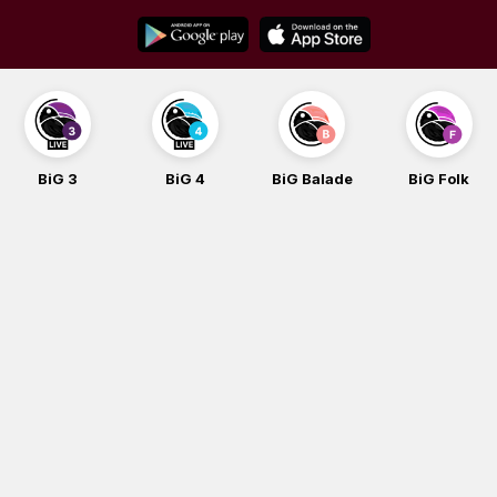
Skip
to
content
BiG 3
BiG 4
BiG Balade
BiG Folk