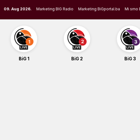
Skip
09. Aug 2026.
Marketing BIG Radio
Marketing BiGportal.ba
Mi smo 
to
content
BiG 1
BiG 2
BiG 3