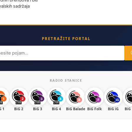
valskih sadržaja
PRETRAŽITE PORTAL
ch
RADIO STANICE
G 1
BiG 2
BiG 3
BiG 4
BiG Balade
BiG Folk
BiG iG
BiG