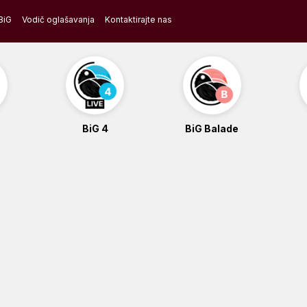
BiG
Vodič oglašavanja
Kontaktirajte nas
BiG 4
BiG Balade