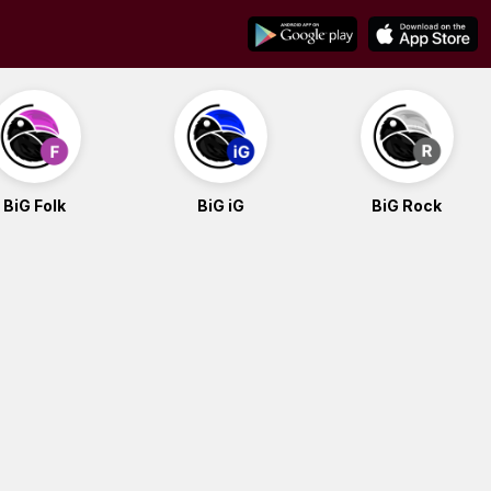
BiG Folk
BiG iG
BiG Rock