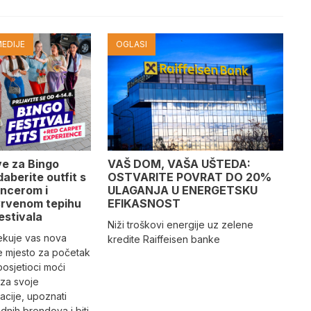
EDIJE
OGLASI
ve za Bingo
VAŠ DOM, VAŠA UŠTEDA:
daberite outfit s
OSTVARITE POVRAT DO 20%
encerom i
ULAGANJA U ENERGETSKU
 Crvenom tepihu
EFIKASNOST
estivala
Niži troškovi energije uz zelene
ekuje vas nova
kredite Raiffeisen banke
e mjesto za početak
posjetioci moći
 za svoje
acije, upoznati
nih brendova i biti