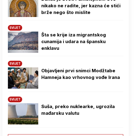
nikako ne radite, jer kazna će stići
brže nego što mislite
SVIJET
Šta se krije iza migrantskog
cunamija i udara na špansku
enklavu
SVIJET
Objavljeni prvi snimci Modžtabe
Hamneja kao vrhovnog vođe Irana
SVIJET
Suša, preko nuklearke, ugrozila
mađarsku valutu