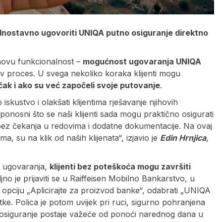
jednostavno ugovoriti UNIQA putno osiguranje direktno
 novu funkcionalnost –
mogućnost ugovaranja UNIQA
jiv proces. U svega nekoliko koraka klijenti mogu
, čak i ako su već započeli svoje putovanje
.
 iskustvo i olakšati klijentima rješavanje njihovih
nosni što se naši klijenti sada mogu praktično osigurati
 bez čekanja u redovima i dodatne dokumentacije. Na ovaj
a, su na klik od naših klijenata“, izjavio je
Edin Hrnjica
,
u ugovaranja,
klijenti bez poteškoća mogu završiti
jno je prijaviti se u Raiffeisen Mobilno Bankarstvo, u
na opciju „Aplicirajte za proizvod banke“, odabrati „UNIQA
ke. Polica je potom uvijek pri ruci, sigurno pohranjena
 osiguranje postaje važeće od ponoći narednog dana u