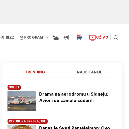
BIG BIZZ
PROGRAM
UŽIVO
TRENDING
NAJČITANIJE
SVIJET
Drama na aerodromu u Sidneju:
Avioni se zamalo sudarili
REPUBLIKA SRPSKA / BIH
Danas je Sveti Pantelejmon: Ovo