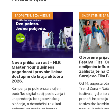
SAOPŠTENJE ZA MEDIJE
SAOPŠTENJE ZA M
Otvorene prija
Festival Fits: O
Nova prilika za rast – NLB
omiljenim influ
Master Your Business
zablistajte na
pogodnosti pravnim licima
Sarajevo Film F
dostupne do kraja oktobra
2026.
Od 14. augusta oč
Trend Zona – Naš
Kampanja je pokrenuta s ciljem
festivala, gdje će 
podrške digitalizaciji poslovanja i
pronaći inspiraciju
unapređenju bezgotovinskog
festivalske kombin
plaćanja, a dosadašnji rezultati
ponudu brojnih mod
pokazali su značajan interes