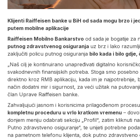
Klijenti Raiffeisen banke u BiH od sada mogu brzo i 
putem mobilne aplikacije
Raiffeisen Mobilno Bankarstvo
od sada je bogatije za
putnog zdravstvenog osiguranja
uz brz i lako razuml
zaključiti policu putnog osiguranja
bilo kada i bilo gdje
„Naš cilj je kontinuirano unapređivati digitalno korisničko
svakodnevnih finansijskih potreba. Stoga smo posebno po
direktno kroz RMB aplikaciju, kada im je najpotrebnije,
način dodatni mir i sigurnost, za veći užitak na putovanjim
član Uprave Raiffeisen banke.
Zahvaljujući jasnom i korisnicima prilagođenom proces
kompletnu proceduru u vrlo kratkom vremenu
– dovol
donjem meniju odabrati sekciju „Profil“, zatim kliknuti 
Putno zdravstveno osiguranje“, te unijeti potrebne podat
na pametnom telefonu klijenta, dok putno zdravstveno