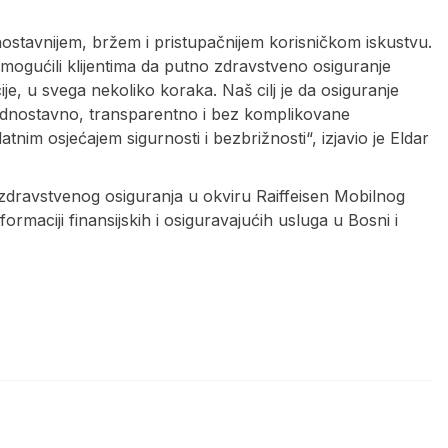
dnostavnijem, bržem i pristupačnijem korisničkom iskustvu.
ogućili klijentima da putno zdravstveno osiguranje
e, u svega nekoliko koraka. Naš cilj je da osiguranje
jednostavno, transparentno i bez komplikovane
tnim osjećajem sigurnosti i bezbrižnosti“, izjavio je Eldar
dravstvenog osiguranja u okviru Raiffeisen Mobilnog
ormaciji finansijskih i osiguravajućih usluga u Bosni i