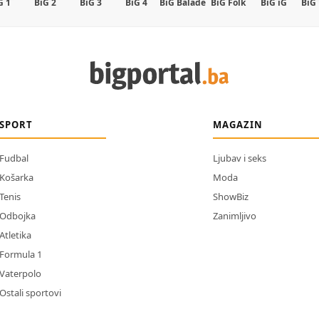
G 1
BiG 2
BiG 3
BiG 4
BiG Balade
BiG Folk
BiG iG
BiG
SPORT
MAGAZIN
Fudbal
Ljubav i seks
Košarka
Moda
Tenis
ShowBiz
Odbojka
Zanimljivo
Atletika
Formula 1
Vaterpolo
Ostali sportovi