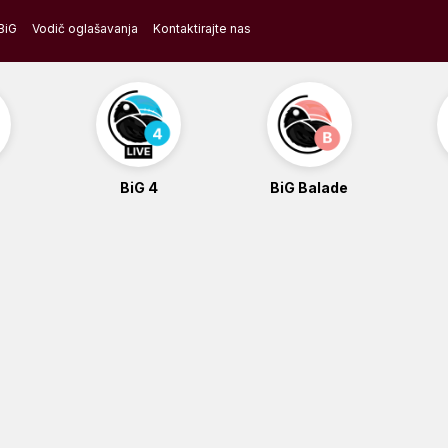
BiG
Vodič oglašavanja
Kontaktirajte nas
BiG 4
BiG Balade