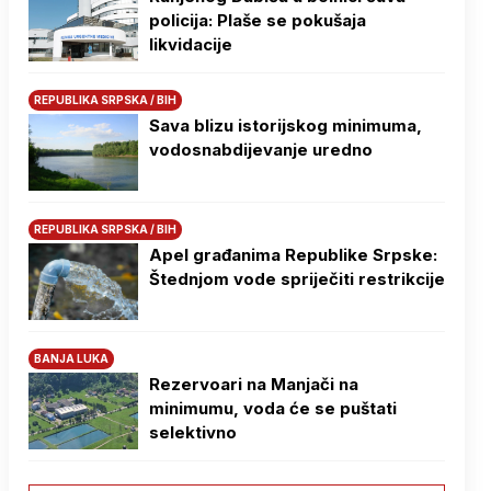
policija: Plaše se pokušaja
likvidacije
REPUBLIKA SRPSKA / BIH
Sava blizu istorijskog minimuma,
vodosnabdijevanje uredno
REPUBLIKA SRPSKA / BIH
Apel građanima Republike Srpske:
Štednjom vode spriječiti restrikcije
BANJA LUKA
Rezervoari na Manjači na
minimumu, voda će se puštati
selektivno