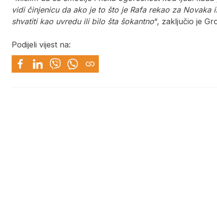
vidi činjenicu da ako je to što je Rafa rekao za Novaka ist
shvatiti kao uvredu ili bilo šta šokantno
“, zaključio je Gr
Podijeli vijest na: