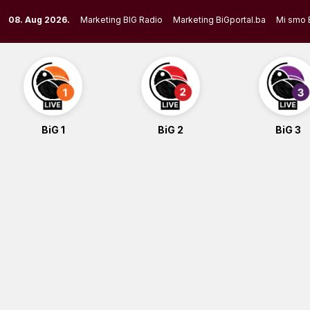
Skip
08. Aug 2026.
Marketing BIG Radio
Marketing BiGportal.ba
Mi smo 
to
content
BiG 1
BiG 2
BiG 3