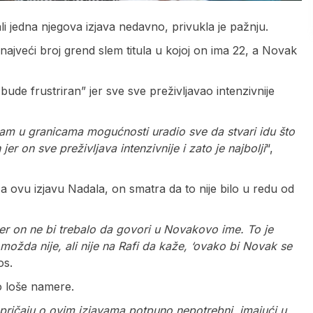
li jedna njegova izjava nedavno, privukla je pažnju.
najveći broj grend slem titula u kojoj on ima 22, a Novak
de frustriran” jer sve sve preživljavao intenzivnije
 sam u granicama mogućnosti uradio sve da stvari idu što
r on sve preživljava intenzivnije i zato je najbolji
“,
za ovu izjavu Nadala, on smatra da to nije bilo u redu od
 jer on ne bi trebalo da govori u Novakovo ime. To je
možda nije, ali nije na Rafi da kaže, ‘ovako bi Novak se
os.
o loše namere.
 pričaju o ovim izjavama potpuno nepotrebni, imajući u