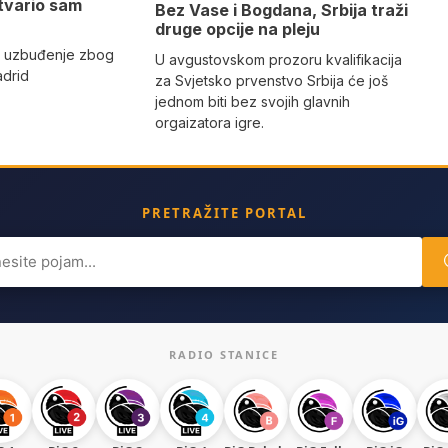
tvario sam
Bez Vase i Bogdana, Srbija traži
druge opcije na pleju
o uzbuđenje zbog
U avgustovskom prozoru kvalifikacija
adrid
za Svjetsko prvenstvo Srbija će još
jednom biti bez svojih glavnih
orgaizatora igre.
PRETRAŽITE PORTAL
ch
RADIO STANICE