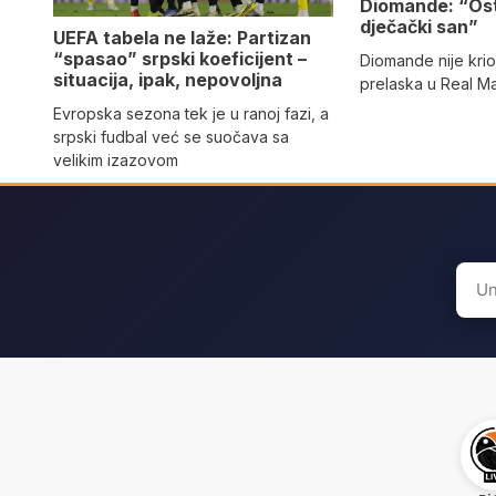
Diomande: “Os
dječački san”
UEFA tabela ne laže: Partizan
“spasao” srpski koeficijent –
Diomande nije kri
situacija, ipak, nepovoljna
prelaska u Real M
Evropska sezona tek je u ranoj fazi, a
srpski fudbal već se suočava sa
velikim izazovom
Sear
for: