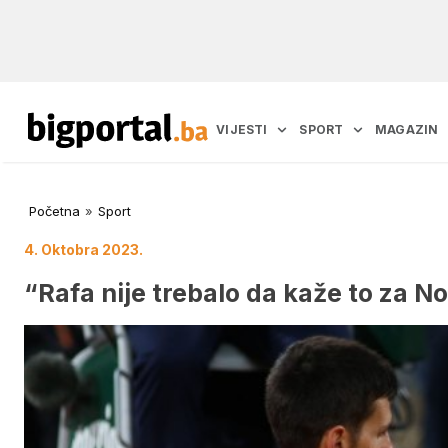
VIJESTI
SPORT
MAGAZIN
Početna
»
Sport
4. Oktobra 2023.
“Rafa nije trebalo da kaže to za N