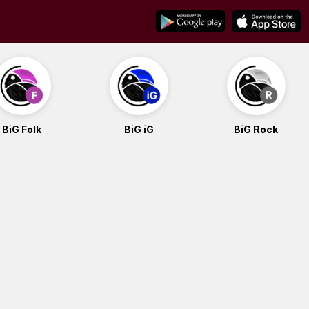
BiG Folk
BiG iG
BiG Rock