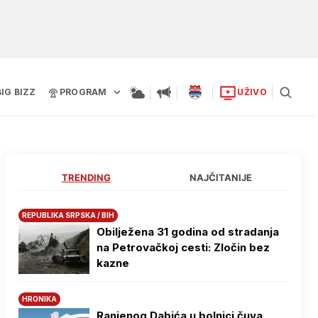
BIG BIZZ
PROGRAM
UŽIVO
TRENDING
NAJČITANIJE
REPUBLIKA SRPSKA / BIH
Obilježena 31 godina od stradanja
na Petrovačkoj cesti: Zločin bez
kazne
HRONIKA
Ranjenog Dabića u bolnici čuva