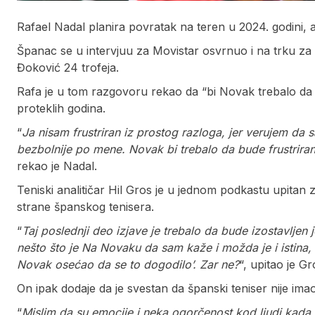
Rafael Nadal planira povratak na teren u 2024. godini, a
Španac se u intervjuu za Movistar osvrnuo i na trku za 
Đoković 24 trofeja.
Rafa je u tom razgovoru rekao da “bi Novak trebalo da bu
proteklih godina.
“
Ja nisam frustriran iz prostog razloga, jer verujem da
bezbolnije po mene. Novak bi trebalo da bude frustriran je
rekao je Nadal.
Teniski analitičar Hil Gros je u jednom podkastu upitan 
strane španskog tenisera.
“
Taj poslednji deo izjave je trebalo da bude izostavljen
nešto što je Na Novaku da sam kaže i možda je i istina, 
Novak osećao da se to dogodilo’. Zar ne?
“, upitao je Gr
On ipak dodaje da je svestan da španski teniser nije ima
“
Mislim da su emocije i neka ogorčenost kod ljudi kada