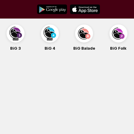
Skip
to
content
BiG 3
BiG 4
BiG Balade
BiG Folk