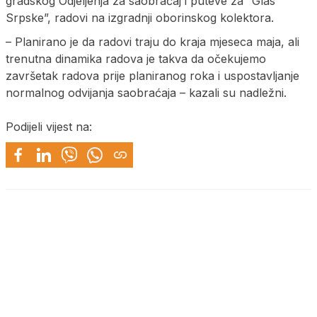
gradskog Odjeljenja za saobraćaj i puteve za “Glas
Srpske”, radovi na izgradnji oborinskog kolektora.
– Planirano je da radovi traju do kraja mjeseca maja, ali
trenutna dinamika radova je takva da očekujemo
završetak radova prije planiranog roka i uspostavljanje
normalnog odvijanja saobraćaja – kazali su nadležni.
Podijeli vijest na: