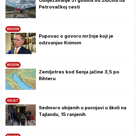
Obilježavanje 31 godina od zločina na
Petrovačkoj cesti
REGION
Pupovac o govoru mržnje koji je
odzvanjao Kninom
REGION
Zemljotres kod Senja jačine 3,5 po
Rihteru
SVIJET
Sedmoro ubijenih u pucnjavi u školi na
Tajlandu, 15 ranjenih