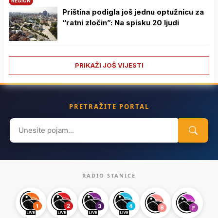
REGION
Priština podigla još jednu optužnicu za
“ratni zločin”: Na spisku 20 ljudi
PRIKAŽI JOŠ VIJESTI
PRETRAŽITE PORTAL
Search
for:
RADIO STANICE