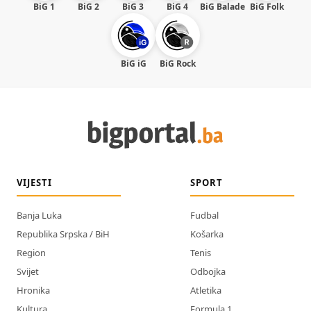
BiG 1
BiG 2
BiG 3
BiG 4
BiG Balade
BiG Folk
BiG iG
BiG Rock
VIJESTI
SPORT
Banja Luka
Fudbal
Republika Srpska / BiH
Košarka
Region
Tenis
Svijet
Odbojka
Hronika
Atletika
Kultura
Formula 1